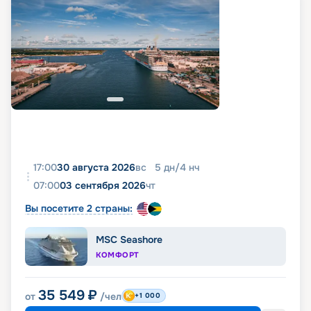
17:00
30 августа 2026
вс
5
дн
/
4
нч
07:00
03 сентября 2026
чт
Вы посетите 2 страны:
MSC Seashore
КОМФОРТ
35 549
₽
от
/чел
+1 000