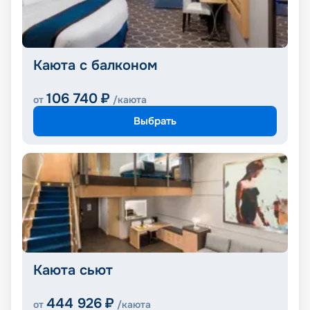
Каюта с балконом
106 740
₽
от
/каюта
Выбрать
Каюта сьют
444 926
₽
от
/каюта