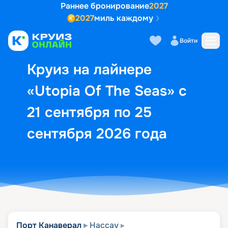
Раннее бронирование
2027
2027
миль каждому
Описание
Выбор кают
Маршрут и экск
Войти
Круиз на лайнере
«Utopia Of The Seas» с
21 сентября по 25
сентября 2026 года
Порт Канаверал
Нассау