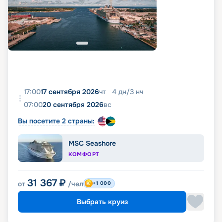
17:00
17 сентября 2026
чт
4
дн
/
3
нч
07:00
20 сентября 2026
вс
Вы посетите 2 страны:
MSC Seashore
КОМФОРТ
31 367
₽
от
/чел
+1 000
Выбрать круиз