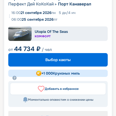
Перфект Дей КоКоКай
Порт Канаверал
16:00
21 сентября 2026
пн
5
дн
/
4
нч
06:00
25 сентября 2026
пт
Utopia Of The Seas
КОМФОРТ
44 734
₽
от
/ чел
Выбор каюты
+
1 000
Круизных миль
Добавить в избранное
Моментально оповестим о снижении цены