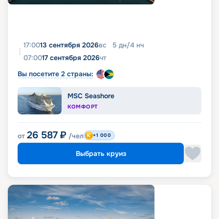
17:00
13 сентября 2026
вс
5
дн
/
4
нч
07:00
17 сентября 2026
чт
Вы посетите 2 страны:
MSC Seashore
КОМФОРТ
26 587
₽
от
/чел
+1 000
Выбрать круиз