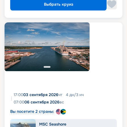
Выбрать круиз
17:00
03 сентября 2026
чт
4
дн
/
3
нч
07:00
06 сентября 2026
вс
Вы посетите 2 страны:
MSC Seashore