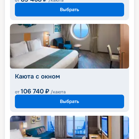
от
/каюта
Выбрать
Каюта с окном
106 740
₽
от
/каюта
Выбрать