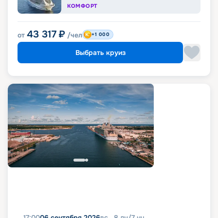
КОМФОРТ
43 317
₽
от
/чел
+1 000
Выбрать круиз
17:00
06 сентября 2026
вс
8
дн
/
7
нч