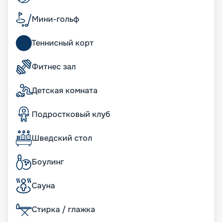
корабле имеются просторные семейные сьюты,
где в вашем распоряжении окажется не только
Мини-гольф
внушительное пространство на нескольких
уровнях, но также собственная приватная зона
Теннисный корт
отдыха с джакузи и масса дополнительных
преимуществ.
Фитнес зал
Развлечения на лайнере
Детская комната
Современный лайнер «Утопия морей»
предлагает широкий спектр развлечений на
Подростковый клуб
любой вкус. Здесь имеются зоны отдыха только
для взрослых, где туристы смогут насладиться
Шведский стол
спокойным размеренным отдыхом. В
распоряжении гостей — несколько баров,
караоке, казино.
Боулинг
Восемь отдельных зон дополняют Центральный
парк и «Королевский променад», где гости могут
Сауна
прогуляться в окружении экзотических живых
растений. Здесь же находится несколько
Стирка / глажка
самобытных ресторанчиков с уникальной
кухней, а также роскошные фирменные бутики. В