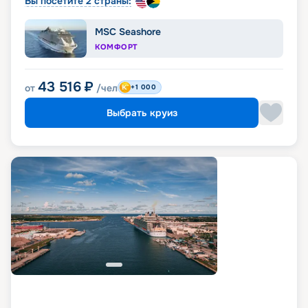
Вы посетите 2 страны:
MSC Seashore
КОМФОРТ
43 516
₽
от
/чел
+1 000
Выбрать круиз