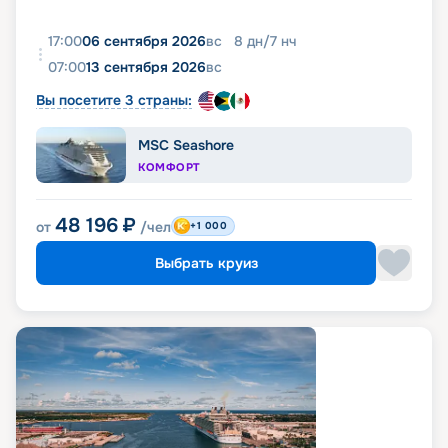
17:00
06 сентября 2026
вс
8
дн
/
7
нч
07:00
13 сентября 2026
вс
Вы посетите 3 страны:
MSC Seashore
КОМФОРТ
48 196
₽
от
/чел
+1 000
Выбрать круиз