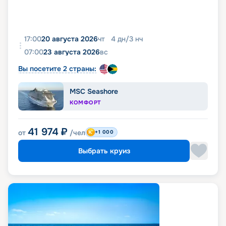
17:00
20 августа 2026
чт
4
дн
/
3
нч
07:00
23 августа 2026
вс
Вы посетите 2 страны:
MSC Seashore
КОМФОРТ
41 974
₽
от
/чел
+1 000
Выбрать круиз