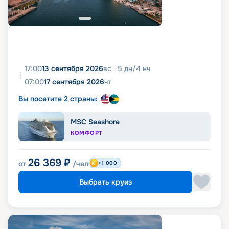
17:00
13 сентября 2026
вс
5
дн
/
4
нч
07:00
17 сентября 2026
чт
Вы посетите 2 страны:
MSC Seashore
КОМФОРТ
26 369
₽
от
/чел
+1 000
Выбрать круиз