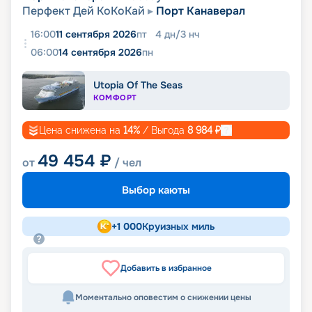
Перфект Дей КоКоКай
Порт Канаверал
16:00
11 сентября 2026
пт
4
дн
/
3
нч
06:00
14 сентября 2026
пн
Utopia Of The Seas
КОМФОРТ
Цена снижена на
14
%
/ Выгода
8 984
₽
49 454
₽
от
/ чел
Выбор каюты
+
1 000
Круизных миль
Добавить в избранное
Моментально оповестим о снижении цены