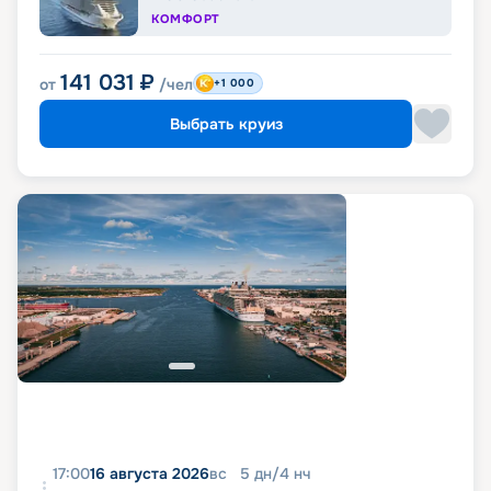
КОМФОРТ
141 031
₽
от
/чел
+1 000
Выбрать круиз
17:00
16 августа 2026
вс
5
дн
/
4
нч