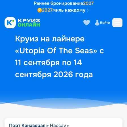
Раннее бронирование
2027
2027
миль каждому
Описание
Выбор кают
Маршрут и экск
Войти
Круиз на лайнере
«Utopia Of The Seas» с
11 сентября по 14
сентября 2026 года
Порт Канаверал
Нассау