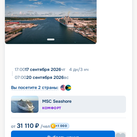
17:00
17 сентября 2026
чт
4
дн
/
3
нч
07:00
20 сентября 2026
вс
Вы посетите 2 страны:
MSC Seashore
КОМФОРТ
31 110
₽
от
/чел
+1 000