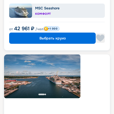
MSC Seashore
КОМФОРТ
42 961
₽
от
/чел
+1 000
Выбрать круиз