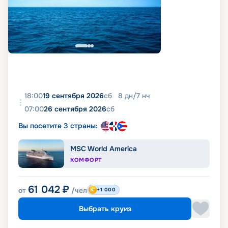
18:00
19 сентября 2026
сб
8
дн
/
7
нч
07:00
26 сентября 2026
сб
Вы посетите 3 страны:
MSC World America
КОМФОРТ
61 042
₽
от
/чел
+1 000
Выбрать круиз