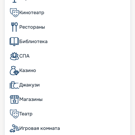
пребывания. Основные характеристики судна:
• ширина – 32 м;
Кинотеатр
• длина – 294 м;
• число палуб – 16, из них 13 пассажирских;
Рестораны
• водоизмещение – 92,94 тыс. т;
• предельная скорость – 23 узла;
• вместительность – 2 550 человек.
Библиотека
На судне царит атмосфера гостеприимства и
респектабельности. Основными изюминками
СПА
общественных зон пассажиры считают
оздоровительный центр MSC Aurea Spa и
Казино
многоуровневый атриум с фонтаном-водопадом.
Питание на лайнере MSC Poesia
Джакузи
Плавучий пятизвездочный отель балует гостей
Магазины
не только роскошными интерьерами, но и
изысканной кухней. В стоимость путевки входит
Театр
питание по системе «все включено», которое
предлагают два ресторана с заказным меню, и
шведский стол. Можно заказать блюда из
Игровая комната
детского, вегетарианского, безглютенового,