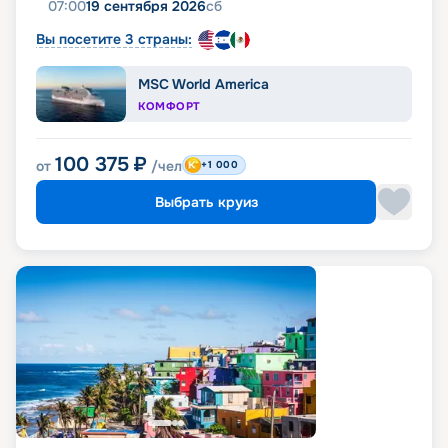
07:00
19 сентября 2026
сб
Вы посетите 3 страны:
MSC World America
КОМФОРТ
100 375
₽
от
/чел
+1 000
Выбрать круиз