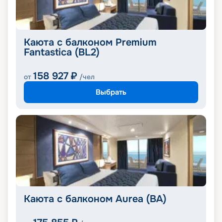
Каюта с балконом Premium
Fantastica (BL2)
158 927
₽
от
/чел
Выбрать
Каюта с балконом Aurea (BA)