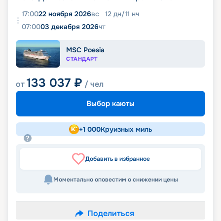
17:00
22 ноября 2026
вс
12
дн
/
11
нч
07:00
03 декабря 2026
чт
MSC Poesia
СТАНДАРТ
133 037
₽
от
/ чел
Выбор каюты
+
1 000
Круизных миль
Добавить в избранное
Моментально оповестим о снижении цены
Поделиться