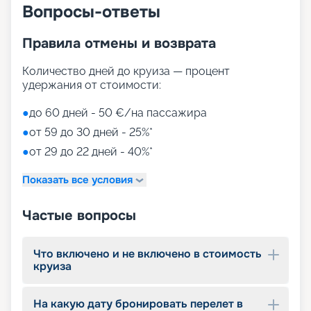
Вопросы-ответы
Правила отмены и возврата
Количество дней до круиза — процент
удержания от стоимости:
●
до 60 дней - 50 €/на пассажира
●
от 59 до 30 дней - 25%*
●
от 29 до 22 дней - 40%*
Показать все условия
Частые вопросы
Что включено и не включено в стоимость
круиза
На какую дату бронировать перелет в