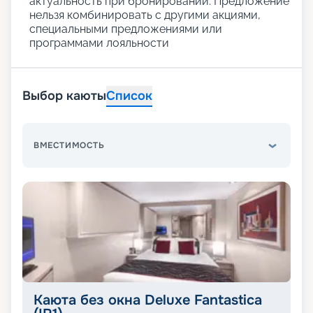
актуальность при бронировании. Предложение
нельзя комбинировать с другими акциями,
специальными предложениями или
программами лояльности
Выбор каюты
Список
ВМЕСТИМОСТЬ
Каюта без окна Deluxe Fantastica