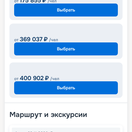
175 855
₽
от
/чел
Выбрать
369 037
₽
от
/чел
Выбрать
400 902
₽
от
/чел
Выбрать
Маршрут и экскурсии