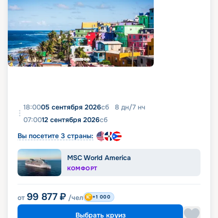
18:00
05 сентября 2026
сб
8
дн
/
7
нч
07:00
12 сентября 2026
сб
Вы посетите 3 страны:
MSC World America
КОМФОРТ
99 877
₽
от
/чел
+1 000
Выбрать круиз