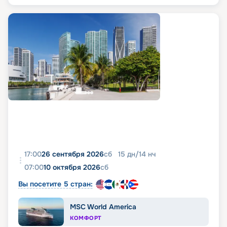
17:00
26 сентября 2026
сб
15
дн
/
14
нч
07:00
10 октября 2026
сб
Вы посетите 5 стран:
MSC World America
КОМФОРТ