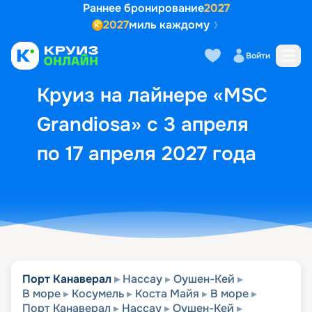
Раннее бронирование
2027
2027
миль каждому
Описание
Выбор кают
Маршрут и экск
Войти
Круиз на лайнере «MSC
Grandiosa» с 3 апреля
по 17 апреля 2027 года
Порт Канаверал
Нассау
Оушен-Кей
В море
Косумель
Коста Майя
В море
Порт Канаверал
Нассау
Оушен-Кей