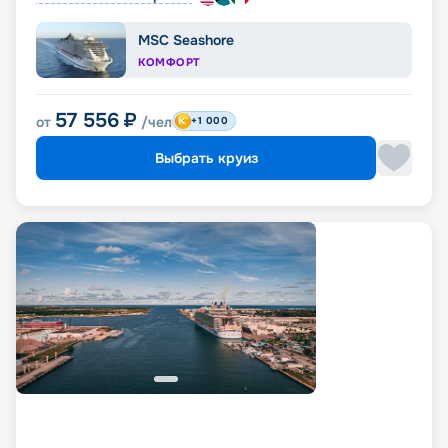
MSC Seashore
КОМФОРТ
57 556
₽
от
/чел
+1 000
Выбрать круиз