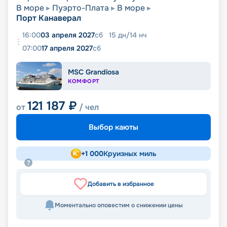
В море
Пуэрто-Плата
В море
Порт Канаверал
16:00
03 апреля 2027
сб
15
дн
/
14
нч
07:00
17 апреля 2027
сб
MSC Grandiosa
КОМФОРТ
121 187
₽
от
/ чел
Выбор каюты
+
1 000
Круизных миль
Добавить в избранное
Моментально оповестим о снижении цены