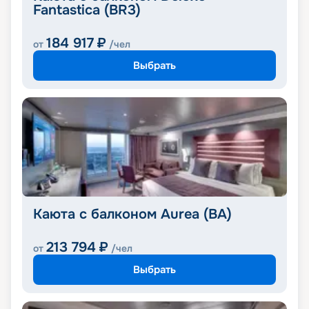
Fantastica (BR3)
184 917
₽
от
/чел
Выбрать
Каюта с балконом Aurea (BA)
213 794
₽
от
/чел
Выбрать