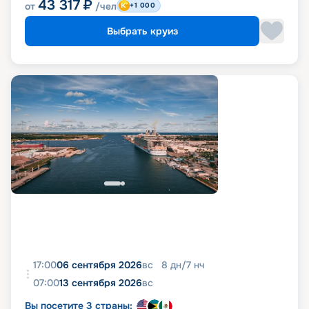
43 317
₽
от
/чел
+1 000
Выбрать круиз
17:00
06 сентября 2026
вс
8
дн
/
7
нч
07:00
13 сентября 2026
вс
Вы посетите 3 страны: