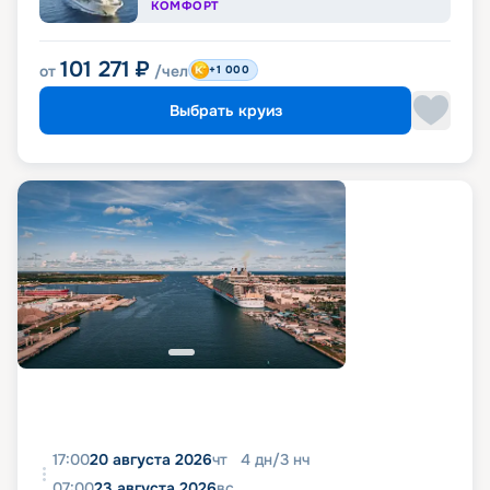
КОМФОРТ
101 271
₽
от
/чел
+1 000
Выбрать круиз
17:00
20 августа 2026
чт
4
дн
/
3
нч
07:00
23 августа 2026
вс