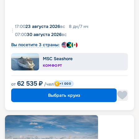
17:00
23 августа 2026
вс
8
дн
/
7
нч
07:00
30 августа 2026
вс
Вы посетите 3 страны:
MSC Seashore
КОМФОРТ
62 535
₽
от
/чел
+1 000
Выбрать круиз