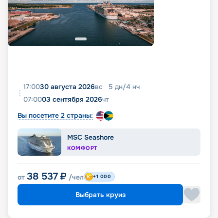
17:00
30 августа 2026
вс
5
дн
/
4
нч
07:00
03 сентября 2026
чт
Вы посетите 2 страны:
MSC Seashore
КОМФОРТ
38 537
₽
от
/чел
+1 000
Выбрать круиз