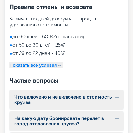
интерьеров. Вас ждет лучший отдых в мире! Для
Правила отмены и возврата
того чтобы выбрать лучшие места,
воспользуйтесь услугой раннего бронирования.
Количество дней до круиза — процент
удержания от стоимости:
●
до 60 дней - 50 €/на пассажира
●
от 59 до 30 дней - 25%*
●
от 29 до 22 дней - 40%*
Показать все условия
Частые вопросы
Что включено и не включено в стоимость
круиза
На какую дату бронировать перелет в
город отправления круиза?