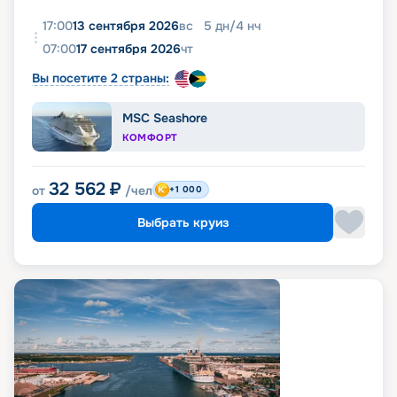
17:00
13 сентября 2026
вс
5
дн
/
4
нч
07:00
17 сентября 2026
чт
Вы посетите 2 страны:
MSC Seashore
КОМФОРТ
32 562
₽
от
/чел
+1 000
Выбрать круиз