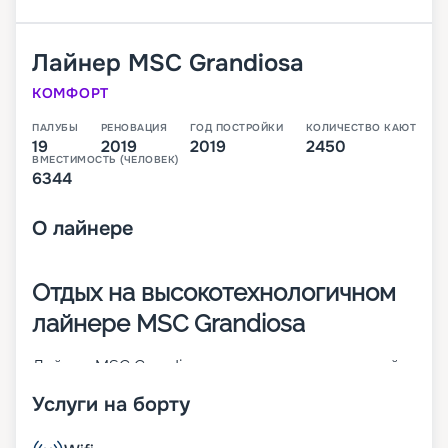
Лайнер
MSC Grandiosa
КОМФОРТ
ПАЛУБЫ
РЕНОВАЦИЯ
ГОД ПОСТРОЙКИ
КОЛИЧЕСТВО КАЮТ
19
2019
2019
2450
ВМЕСТИМОСТЬ (ЧЕЛОВЕК)
6344
О
лайнере
Отдых на высокотехнологичном
лайнере MSC Grandiosa
Лайнер MSC Grandiosa – высокотехнологичный
представитель серии Meraviglia-Plus. Он был
Услуги на борту
построен на верфи STX France в 2019 году. При
его создании были внедрены разные
инновационные разработки. Пассажирам очень