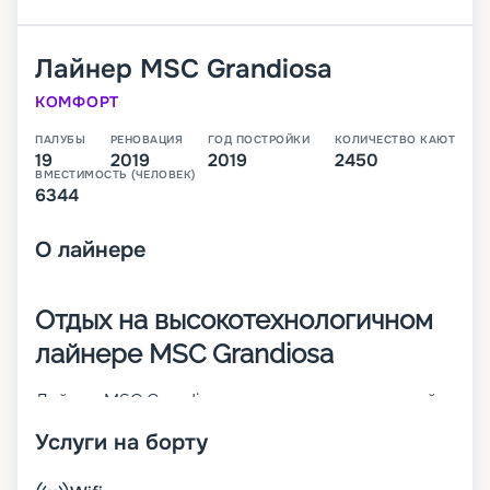
Лайнер
MSC Grandiosa
КОМФОРТ
ПАЛУБЫ
РЕНОВАЦИЯ
ГОД ПОСТРОЙКИ
КОЛИЧЕСТВО КАЮТ
19
2019
2019
2450
ВМЕСТИМОСТЬ (ЧЕЛОВЕК)
6344
О
лайнере
Отдых на высокотехнологичном
лайнере MSC Grandiosa
Лайнер MSC Grandiosa – высокотехнологичный
представитель серии Meraviglia-Plus. Он был
Услуги на борту
построен на верфи STX France в 2019 году. При
его создании были внедрены разные
инновационные разработки. Пассажирам очень