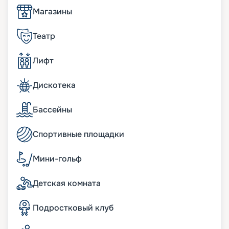
• общее число кают – 2 450. В них с комфортом
Магазины
размещается до 6 344 человек.
К услугам туристов
Театр
Еще одна впечатляющая технологическая
Лифт
новинка – сервис Zoe, которым оснащена
каждая из 2045 кают. Это цифровой
Дискотека
интерактивный ассистент с голосовой
активацией на 7 языках (русский в этот перечень
не входит, к сожалению). Работает беспроводная
Бассейны
связь, разработаны специальные мобильные
приложения. Каюты оснащены всем
Спортивные площадки
необходимым для комфортного отдыха – уютные
интерьеры, комфортабельная мебель,
индивидуальные санузлы, кондиционер, мини-
Мини-гольф
бар и прочее.
Детская комната
Питание на лайнере MSC
Grandiosa
Подростковый клуб
Питание по системе «все включено», входящее в