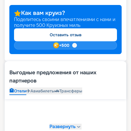
Как вам круиз?
Поделитесь своими впечатлениями с нами и
получите
500
Круизных миль
Оставить отзыв
+
500
Выгодные предложения от наших
партнеров
🏨
✈️
🚗
Отели
Авиабилеты
Трансферы
Развернуть