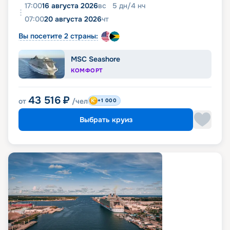
17:00
16 августа 2026
вс
5
дн
/
4
нч
07:00
20 августа 2026
чт
Вы посетите 2 страны:
MSC Seashore
КОМФОРТ
43 516
₽
от
/чел
+1 000
Выбрать круиз