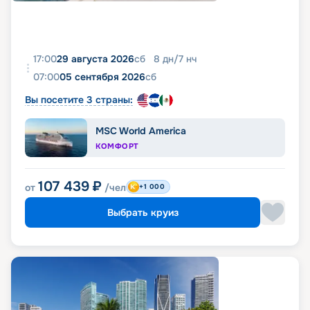
17:00
29 августа 2026
сб
8
дн
/
7
нч
07:00
05 сентября 2026
сб
Вы посетите 3 страны:
MSC World America
КОМФОРТ
107 439
₽
от
/чел
+1 000
Выбрать круиз