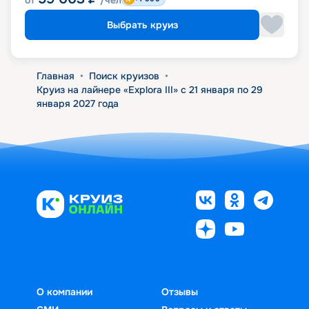
от
/чел
Выбрать круиз
Главная
•
Поиск круизов
•
Круиз на лайнере «Explora III» с 21 января по 29
января 2027 года
О компании
Отзывы