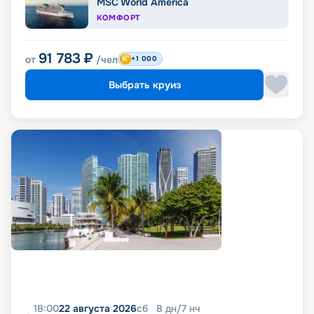
MSC World America
КОМФОРТ
91 783
₽
от
/чел
+1 000
Выбрать круиз
18:00
22 августа 2026
сб
8
дн
/
7
нч