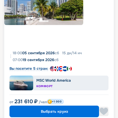
18:00
05 сентября 2026
сб
15
дн
/
14
нч
07:00
19 сентября 2026
сб
Вы посетите 5 стран:
MSC World America
КОМФОРТ
231 610
₽
от
/чел
+1 000
Выбрать круиз