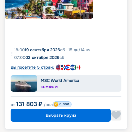
18:00
19 сентября 2026
сб
15
дн
/
14
нч
07:00
03 октября 2026
сб
Вы посетите 5 стран:
MSC World America
КОМФОРТ
131 803
₽
от
/чел
+1 000
Выбрать круиз