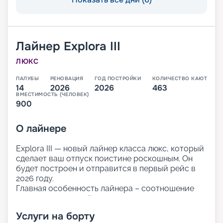
Лайнер
Explora III
ЛЮКС
ПАЛУБЫ
РЕНОВАЦИЯ
ГОД ПОСТРОЙКИ
КОЛИЧЕСТВО КАЮТ
14
2026
2026
463
ВМЕСТИМОСТЬ (ЧЕЛОВЕК)
900
О
лайнере
Explora III — новый лайнер класса люкс, который
сделает ваш отпуск поистине роскошным. Он
будет построен и отправится в первый рейс в
2026 году.
Главная особенность лайнера – соотношение
персонала и гостей 1 к 1, что позволяет уделить
внимание каждому пассажиру. Вас ждёт
Услуги на борту
персональный подход и индивидуальный сервис.