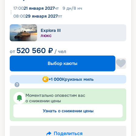
17:00
21 января 2027
чт
9
дн
/
8
нч
08:00
29 января 2027
пт
Explora III
ЛЮКС
520 560
₽
от
/ чел
Выбор каюты
+
1 000
Круизных миль
Моментально оповестим вас
о снижении цены
Узнать о снижении цены
Поделиться