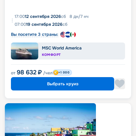
17:00
12 сентября 2026
сб
8
дн
/
7
нч
07:00
19 сентября 2026
сб
Вы посетите 3 страны:
MSC World America
КОМФОРТ
98 632
₽
от
/чел
+1 000
Выбрать круиз