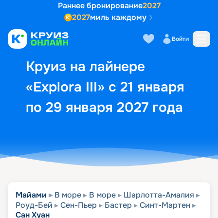
Раннее бронирование
2027
2027
миль каждому
Описание
Выбор кают
Маршрут и экск
Войти
Круиз на лайнере
«Explora III» с 21 января
по 29 января 2027 года
Майами
В море
В море
Шарлотта-Амалия
Роуд-Бей
Сен-Пьер
Бастер
Синт-Мартен
Сан Хуан