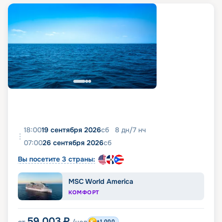
18:00
19 сентября 2026
сб
8
дн
/
7
нч
07:00
26 сентября 2026
сб
Вы посетите 3 страны:
MSC World America
КОМФОРТ
59 003
₽
+1 000