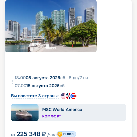
тренировки на лайнере возможны групповые
и индивидуальные, а также вы можете
заниматься фитнесом в сьюте с наборами
Technogym Kit.
шопинг-галерея The Journey с тщательно
отобранными коллекциями различных брендов;
художественная галерея d’Arte, в которую
также представлены частные коллекции гравюр
мастеров поп-арта Энди Уорхола и Роя
Лихтенштейна;
казино — со столами для покера и блэкджека,
американской рулеткой и игровыми
автоматами.
18:00
08 августа 2026
сб
8
дн
/
7
нч
07:00
15 августа 2026
сб
Вы посетите 3 страны:
MSC World America
КОМФОРТ
225 348
₽
от
/чел
+1 000