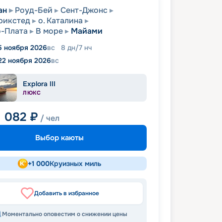
ан
Роуд-Бей
Сент-Джонс
рикстед
о. Каталина
-Плата
В море
Майами
5 ноября 2026
вс
8
дн
/
7
нч
22 ноября 2026
вс
Explora III
ЛЮКС
1 082
₽
/ чел
Выбор каюты
+
1 000
Круизных миль
Добавить в избранное
Моментально оповестим о снижении цены