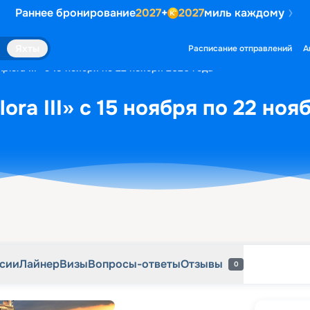
Раннее бронирование
2027
+
2027
миль каждому
рсии
Лайнер
Визы
Вопросы-ответы
Отзывы
0
Яхты
Расписание отправлений
А
plora III» с 15 ноября по 22 ноября 2026 года
ora III» с 15 ноября по 22 ноя
рсии
Лайнер
Визы
Вопросы-ответы
Отзывы
0