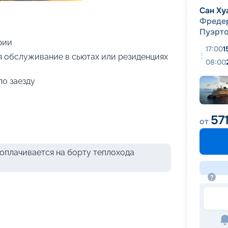
+
22
фотографий
Сан Ху
Фреде
Пуэрто
рии
17:00
1
я обслуживание в сьютах или резиденциях
08:00
по заезду
57
от
оплачивается на борту теплохода