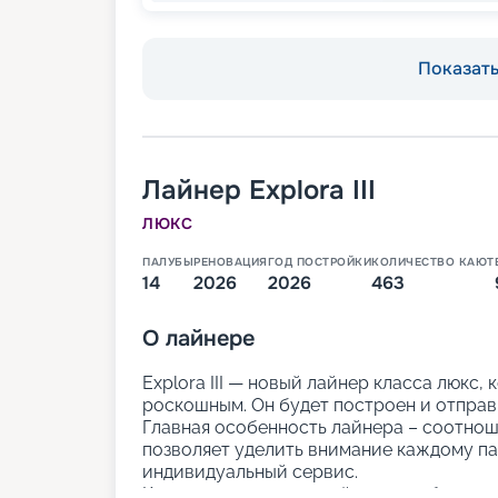
Показать 
Лайнер
Explora III
ЛЮКС
ПАЛУБЫ
РЕНОВАЦИЯ
ГОД ПОСТРОЙКИ
КОЛИЧЕСТВО КАЮТ
14
2026
2026
463
О
лайнере
Explora III — новый лайнер класса люкс,
роскошным. Он будет построен и отправи
Главная особенность лайнера – соотноше
позволяет уделить внимание каждому па
индивидуальный сервис.
Кроме того, туры на лайнере наиболее э