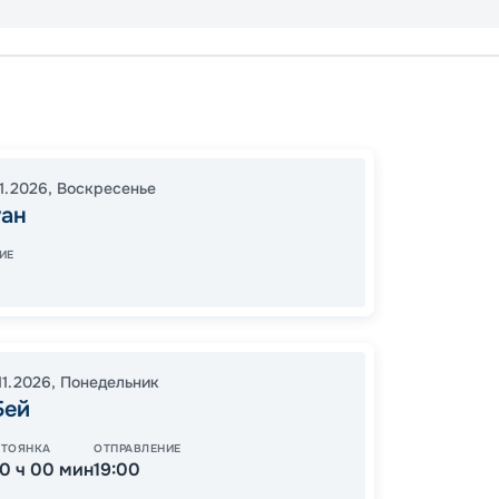
Сан Ху
Фреде
Пуэрто
11.2026
,
Воскресенье
17:00
1
уан
08:00
ИЕ
57
от
11.2026
,
Понедельник
Бей
СТОЯНКА
ОТПРАВЛЕНИЕ
10 ч 00 мин
19:00