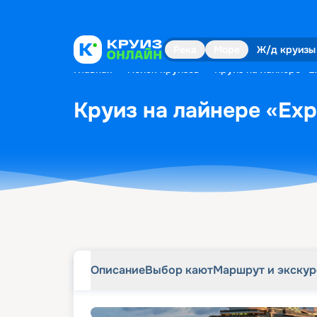
Описание
Выбор кают
Маршрут и экску
Река
Море
Ж/д круизы
Главная
•
Поиск круизов
•
Круиз на лайнере «Ex
Круиз на лайнере «Expl
Описание
Выбор кают
Маршрут и экску