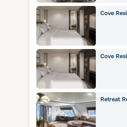
Cove Res
Cove Res
Retreat R