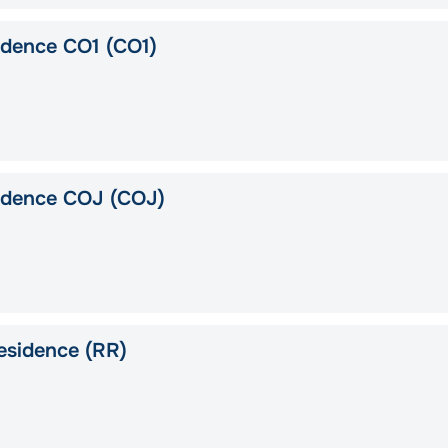
idence CO1 (CO1)
idence COJ (COJ)
esidence (RR)