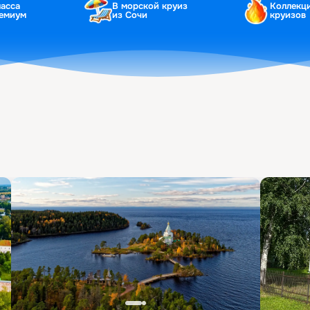
ласса
В морской круиз
Коллекц
ремиум
из Сочи
круизов