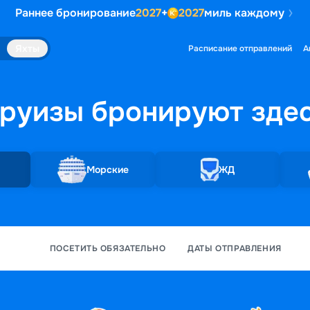
Раннее бронирование
2027
+
2027
миль каждому
Яхты
Расписание отправлений
А
руизы бронируют
зде
Морские
ЖД
ПОСЕТИТЬ ОБЯЗАТЕЛЬНО
ДАТЫ ОТПРАВЛЕНИЯ