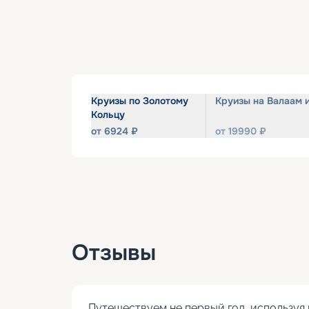
Круизы по Золотому
Круизы на Валаам 
Кольцу
от
6924
₽
от
19990
₽
Отзывы
Путешествуем не первый год, используя 