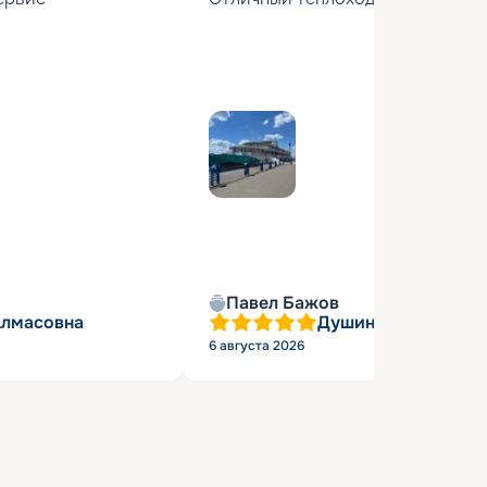
Павел Бажов
Алмасовна
Душин Александр 
6 августа 2026