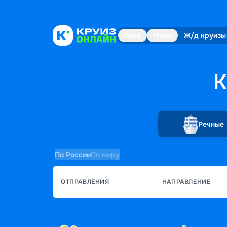
Река
Море
Ж/д круизы
К
Речные
По России
По миру
ОТПРАВЛЕНИЯ
НАПРАВЛЕНИЕ