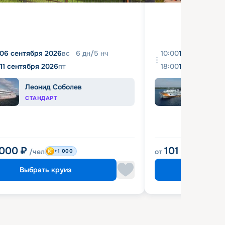
06 сентября 2026
вс
6
дн
/
5
нч
10:00
10 августа 2
11 сентября 2026
пт
18:00
16 августа 2
Леонид Соболев
Прин
СТАНДАРТ
КОМФ
 000
₽
101 900
₽
/чел
от
/че
+1 000
Выбрать круиз
Выбрат