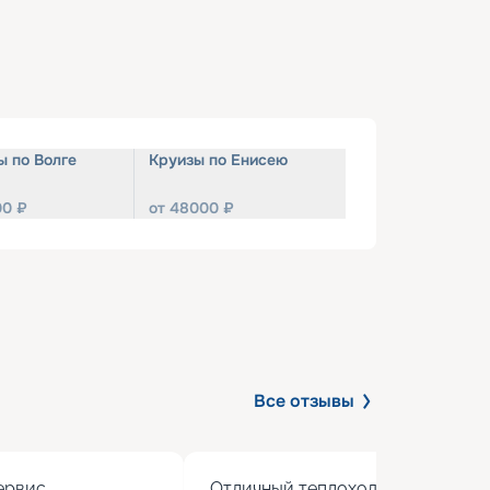
ы по Волге
Круизы по Енисею
00
₽
от
48000
₽
Все отзывы
рвис

Отличный теплоход с хорошим 