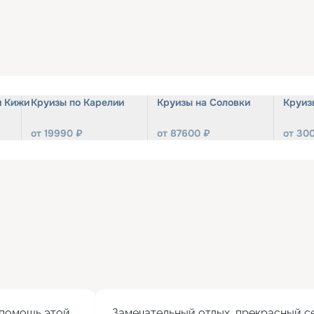
и Кижи
Круизы по Карелии
Круизы на Соловки
Круиз
от
19990
₽
от
87600
₽
от
30
помощь этой 
Замечательный отдых, прекрасный се