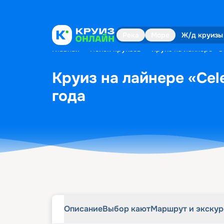
Описание
Выбор кают
Маршрут и экску
Река
Море
Ж/д круизы
Главная
•
Поиск круизов
•
Круиз на лайнере «Ce
Круиз на лайнере «Cele
года
Описание
Выбор кают
Маршрут и экску