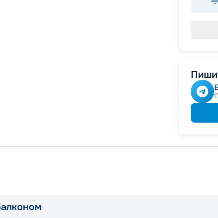
Пишит
балконом