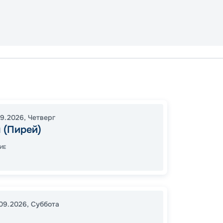
Афины
Микон
17:00
1
09.2026
,
Четверг
 (Пирей)
05:00
ИЕ
28
от
.09.2026
,
Суббота