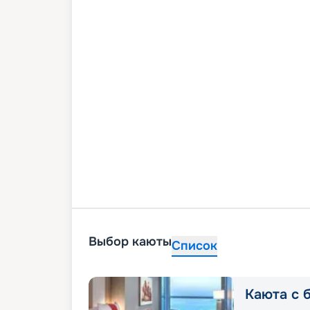
Выбор каюты
Список
Каюта с 