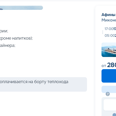
+
13
фотографий
Афины
Микон
17:00
1
рии;
05:00
кроме напитков);
айнера;
28
от
оплачивается на борту теплохода