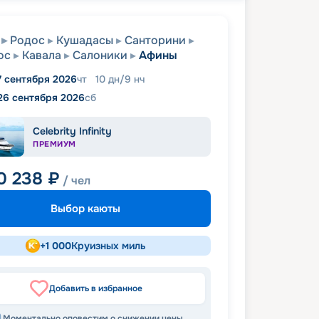
Родос
Кушадасы
Санторини
ос
Кавала
Салоники
Афины
7 сентября 2026
чт
10
дн
/
9
нч
26 сентября 2026
сб
Celebrity Infinity
ПРЕМИУМ
0 238
₽
/ чел
Выбор каюты
+
1 000
Круизных миль
Добавить в избранное
Моментально оповестим о снижении цены