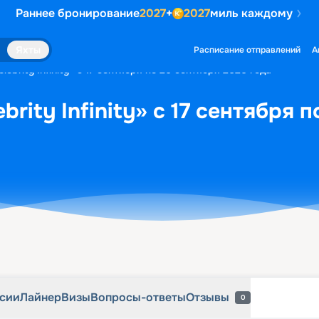
Раннее бронирование
2027
+
2027
миль каждому
рсии
Лайнер
Визы
Вопросы-ответы
Отзывы
0
Яхты
Расписание отправлений
А
lebrity Infinity» с 17 сентября по 26 сентября 2026 года
brity Infinity» с 17 сентября 
рсии
Лайнер
Визы
Вопросы-ответы
Отзывы
0