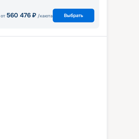
560 476
₽
Выбрать
от
/каюта
Родос
Кушадасы
Санторини
ос
Кавала
Салоники
Афины
7 сентября 2026
чт
10
дн
/
9
нч
26 сентября 2026
сб
Celebrity Infinity
ПРЕМИУМ
0 238
₽
/ чел
Выбор каюты