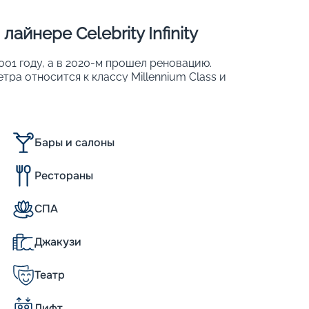
айнере Celebrity Infinity
 2001 году, а в 2020-м прошел реновацию.
ра относится к классу Millennium Class и
ла. На 11-палубном корабле располагается
я 2170 пассажиров. Корабль славится
ним обустройством, которое было
новации. Также на борту корабля
Бары и салоны
а с интересными шоу на каждый день;
еме;
Рестораны
тановок.
ебя улучшенные SPA-комплексы и
СПА
е предлагают пассажирам еще больше
япровождения.
Джакузи
Театр
nfinity 975 кают, из большей части которых
орудованы балконами, отличающимися
Лифт