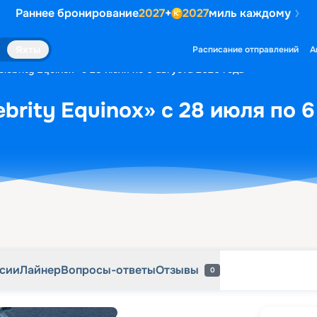
Раннее бронирование
2027
+
2027
миль каждому
рсии
Лайнер
Вопросы-ответы
Отзывы
0
Яхты
Расписание отправлений
А
lebrity Equinox» с 28 июля по 6 августа 2026 года
brity Equinox» с 28 июля по 6
рсии
Лайнер
Вопросы-ответы
Отзывы
0