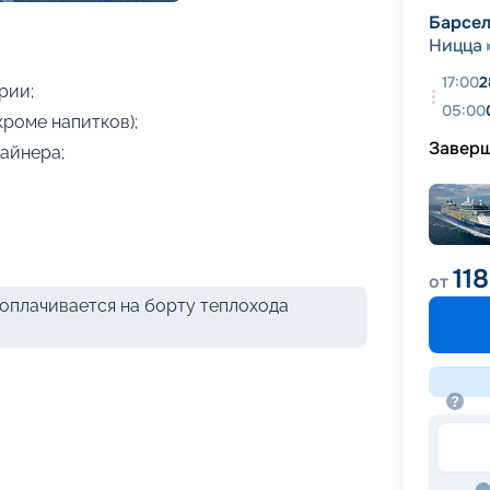
+
17
фотографий
Барсе
Ницца
17:00
2
рии;
05:00
кроме напитков);
Завер
айнера;
11
от
оплачивается на борту теплохода