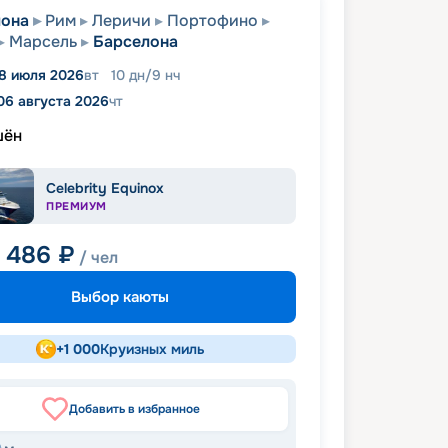
лона
Рим
Леричи
Портофино
Марсель
Барселона
8 июля 2026
вт
10
дн
/
9
нч
06 августа 2026
чт
шён
Celebrity Equinox
ПРЕМИУМ
8 486
₽
/ чел
Выбор каюты
+
1 000
Круизных миль
Добавить в избранное