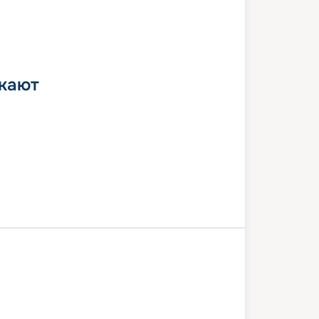
 кают
лона
Рим
Леричи
Портофино
Марсель
Барселона
8 июля 2026
вт
10
дн
/
9
нч