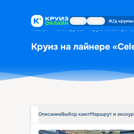
Описание
Выбор кают
Маршрут и экску
Река
Море
Ж/д круизы
Главная
•
Поиск круизов
•
Круиз на лайнере «Ce
Круиз на лайнере «Cele
Описание
Выбор кают
Маршрут и экску