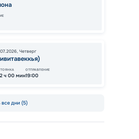
лона
05:00
Завер
ИЕ
11
.07.2026
,
Четверг
от
ивитавеккья)
СТОЯНКА
ОТПРАВЛЕНИЕ
12 ч 00 мин
19:00
все дни (5)