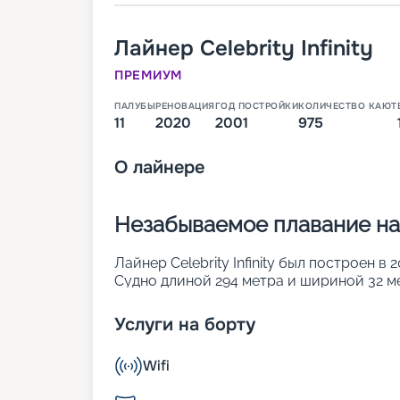
Лайнер
Celebrity Infinity
ПРЕМИУМ
ПАЛУБЫ
РЕНОВАЦИЯ
ГОД ПОСТРОЙКИ
КОЛИЧЕСТВО КАЮТ
11
2020
2001
975
О
лайнере
Незабываемое плавание на л
Лайнер Celebrity Infinity был построен в
Судно длиной 294 метра и шириной 32 мет
развивает максимальную скорость 24 уз
1079 кают, в которых могут разместитьс
Услуги на борту
своим современным дизайном и внутрен
доведено до идеала в ходе последней ре
Wifi
туристам предлагается:
• уникальная развлекательная программ