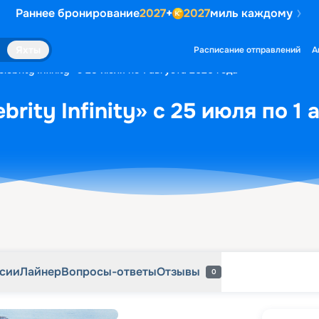
Раннее бронирование
2027
+
2027
миль каждому
рсии
Лайнер
Вопросы-ответы
Отзывы
0
Яхты
Расписание отправлений
А
ebrity Infinity» с 25 июля по 1 августа 2026 года
rity Infinity» с 25 июля по 1 
рсии
Лайнер
Вопросы-ответы
Отзывы
0