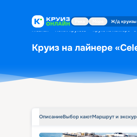
Описание
Выбор кают
Маршрут и экску
Река
Море
Ж/д круизы
Главная
•
Поиск круизов
•
Круиз на лайнере «Cel
Круиз на лайнере «Celeb
Описание
Выбор кают
Маршрут и экску