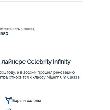
Пишит
ВМЕСТИМОСТЬ (ЧЕЛОВЕК)
1950
айнере Celebrity Infinity
 2001 году, а в 2020-м прошел реновацию.
ра относится к классу Millennium Class и
ла. На 11-палубном корабле располагается
я 2170 пассажиров. Корабль славится
ним обустройством, которое было
новации. Также на борту корабля
Бары и салоны
а с интересными шоу на каждый день;