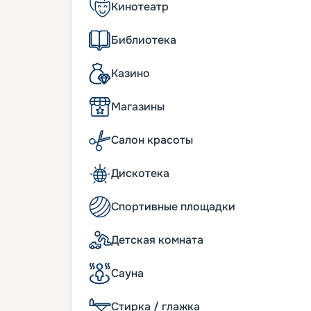
• ресторанное питание по заказной сист
Кинотеатр
• познавательные экскурсии во время ос
Кроме того, нововведения включают в с
Библиотека
интересные общественные зоны, которы
возможностей для увлекательного врем
Казино
Размещение
Магазины
Всего на 12-палубном лайнере Celebrity I
открывается вид на океан. 590 кают об
Салон красоты
достаточной вместительностью и обосо
лайнера Celebrity Infinity оборудованы
Дискотека
просторной ванной комнатой, санузлом, 
Пентхаус-сьюты располагают более вну
включают дополнительную веранду с от
Спортивные площадки
гостиной с роялем, столовой, ванной с 
биде и туалетом. В каждой комнате такой
Детская комната
судне предусмотрены каюты для инвалид
пассажиров с ограниченными возможнос
Сауна
планом и схемой палуб, подробным обзо
многочисленными фото можно на этой ж
Стирка / глажка