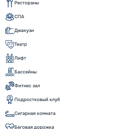
еме;
Рестораны
тановок.
ебя улучшенные SPA-комплексы и
СПА
е предлагают пассажирам еще больше
япровождения.
Джакузи
Театр
nfinity 975 кают, из большей части которых
орудованы балконами, отличающимися
Лифт
бленностью от соседей. Каюты круизного
 подключением интерактивного телевидения,
Бассейны
где предоставляются фен и полотенца.
шительным размером по площади и
дельными джакузи и мини-баром, фойе,
Фитнес зал
двумя умывальниками, джакузи, душем,
 каюты есть телевизор. Кроме того, на
Подростковый клуб
ов, где продумано все для комфорта
тями. Ознакомиться с описанием кают,
Сигарная комната
ром характеристик судна и
е странице.
Беговая дорожка