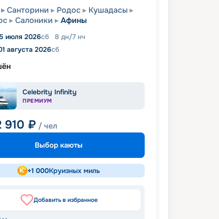
Санторини
Родос
Кушадасы
ос
Салоники
Афины
5 июля 2026
сб
8
дн
/
7
нч
01 августа 2026
сб
шён
Celebrity Infinity
ПРЕМИУМ
2 910
₽
/ чел
Выбор каюты
+
1 000
Круизных миль
Добавить в избранное