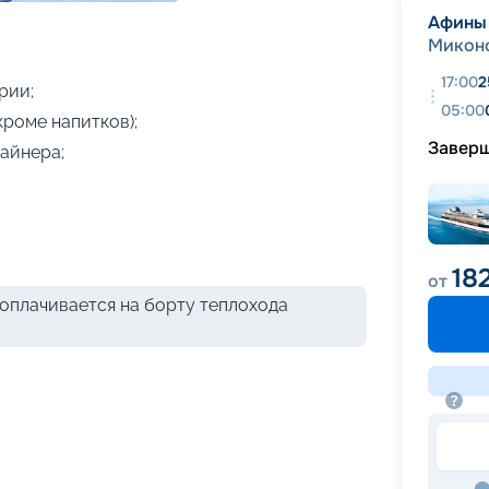
+
13
фотографий
Афины
Микон
17:00
2
рии;
05:00
кроме напитков);
Завер
айнера;
18
от
оплачивается на борту теплохода