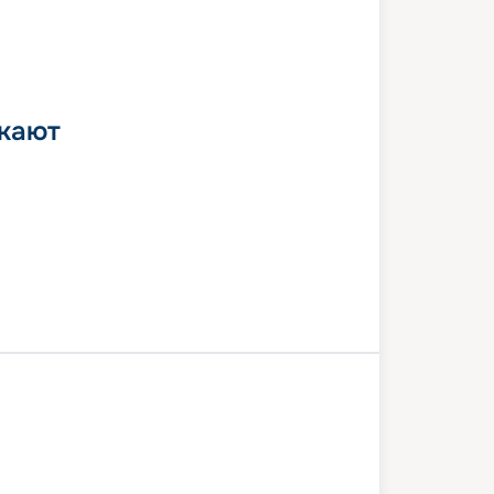
 кают
Санторини
Родос
Кушадасы
ос
Салоники
Афины
5 июля 2026
сб
8
дн
/
7
нч