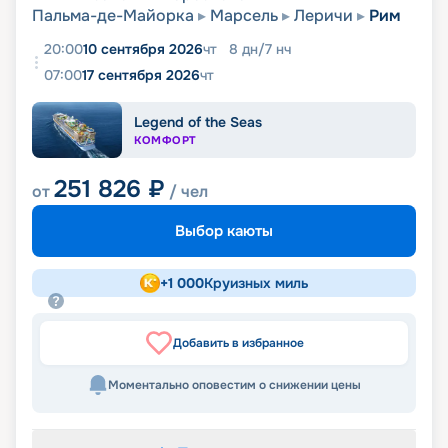
Пальма-де-Майорка
Марсель
Леричи
Рим
20:00
10 сентября 2026
чт
8
дн
/
7
нч
07:00
17 сентября 2026
чт
Legend of the Seas
КОМФОРТ
251 826
₽
от
/ чел
Выбор каюты
+
1 000
Круизных миль
Добавить в избранное
Моментально оповестим о снижении цены