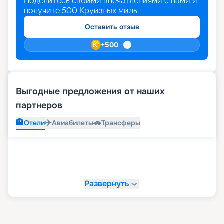
Поделитесь своими впечатлениями с нами и
получите
500
Круизных миль
Оставить отзыв
+
500
Выгодные предложения от наших
партнеров
🏨
✈️
🚗
Отели
Авиабилеты
Трансферы
Развернуть