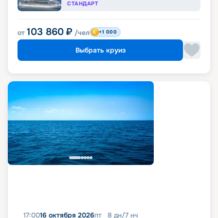
СТАНДАРТ
103 860
₽
от
/чел
+1 000
Выбрать круиз
17:00
16 октября 2026
пт
8
дн
/
7
нч