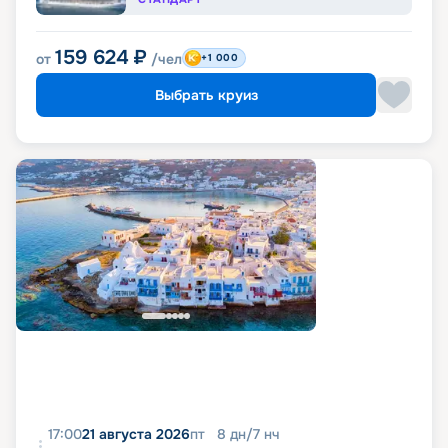
159 624
₽
от
/чел
+1 000
Выбрать круиз
17:00
21 августа 2026
пт
8
дн
/
7
нч