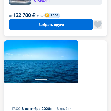
СТАНДАРТ
122 780
₽
от
/чел
+1 000
Выбрать круиз
17:00
18 сентября 2026
пт
8
дн
/
7
нч