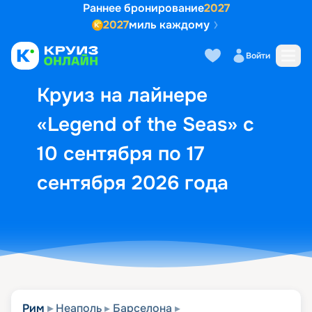
Раннее бронирование
2027
2027
миль каждому
Описание
Выбор кают
Маршрут и экск
Войти
Круиз на лайнере
«Legend of the Seas» с
10 сентября по 17
сентября 2026 года
Рим
Неаполь
Барселона