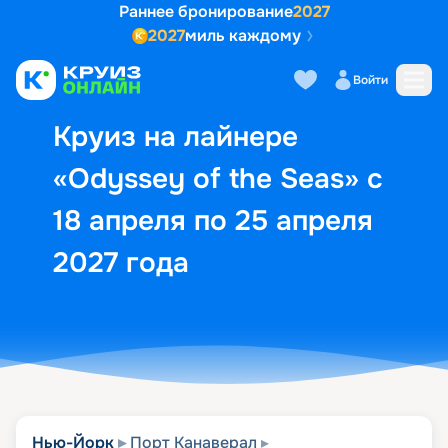
Раннее бронирование
2027
2027
миль каждому
Описание
Выбор кают
Маршрут и экск
Войти
Круиз на лайнере
«Odyssey of the Seas» с
18 апреля по 25 апреля
2027 года
Нью-Йорк
Порт Канаверал