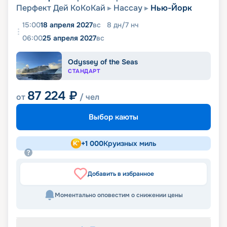
Перфект Дей КоКоКай
Нассау
Нью-Йорк
15:00
18 апреля 2027
вс
8
дн
/
7
нч
06:00
25 апреля 2027
вс
Odyssey of the Seas
СТАНДАРТ
87 224
₽
от
/ чел
Выбор каюты
+
1 000
Круизных миль
Добавить в избранное
Моментально оповестим о снижении цены