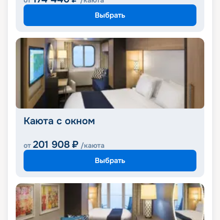
от
/каюта
Выбрать
Каюта с окном
201 908
₽
от
/каюта
Выбрать