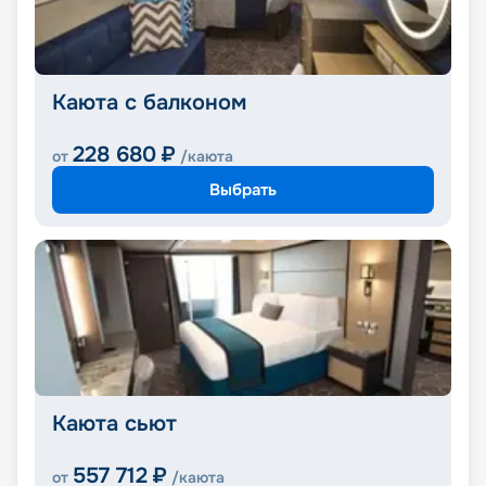
Каюта с балконом
228 680
₽
от
/каюта
Выбрать
Каюта сьют
557 712
₽
от
/каюта