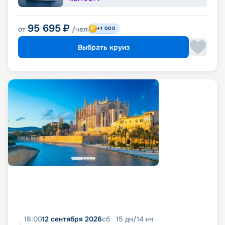
95 695
₽
от
/чел
+1 000
Выбрать круиз
18:00
12 сентября 2026
сб
15
дн
/
14
нч