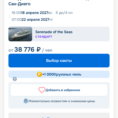
Сан-Диего
16:00
18 апреля 2027
вс
5
дн
/
4
нч
07:00
22 апреля 2027
чт
Serenade of the Seas
СТАНДАРТ
38 776
₽
от
/ чел
Выбор каюты
+
1 000
Круизных миль
Добавить в избранное
Моментально оповестим о снижении цены