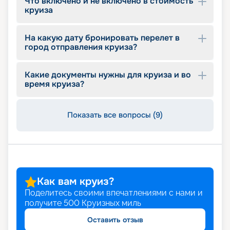
Что включено и не включено в стоимость
длительности, схеме маршрута, и пользуйтесь
круиза
услугой раннего бронирования, которая
позволит сэкономить на цене.
На какую дату бронировать перелет в
город отправления круиза?
Какие документы нужны для круиза и во
время круиза?
Показать все вопросы (9)
Как вам круиз?
Поделитесь своими впечатлениями с нами и
получите
500
Круизных миль
Оставить отзыв