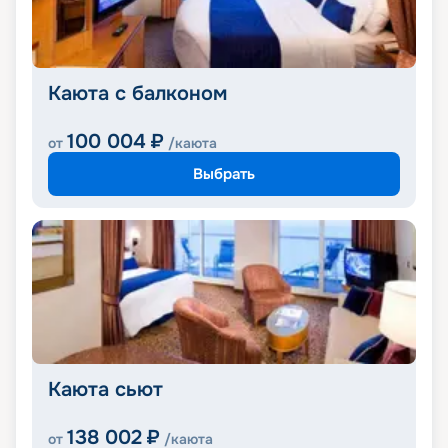
Каюта с балконом
100 004
₽
от
/каюта
Выбрать
Каюта сьют
138 002
₽
от
/каюта