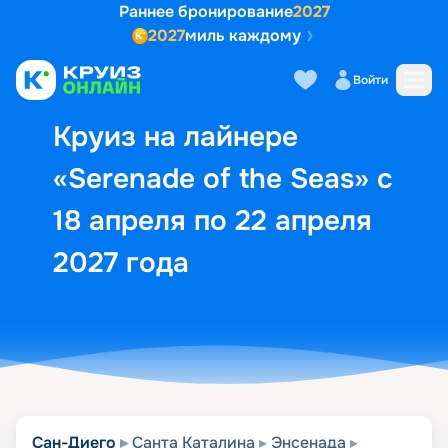
Раннее бронирование
2027
2027
миль каждому
Описание
Выбор кают
Маршрут и экск
Войти
Круиз на лайнере
«Serenade of the Seas» с
18 апреля по 22 апреля
2027 года
Сан-Диего
Санта Каталина
Энсенада