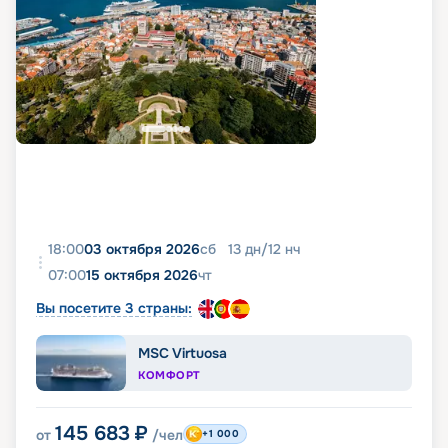
18:00
03 октября 2026
сб
13
дн
/
12
нч
07:00
15 октября 2026
чт
Вы посетите 3 страны:
MSC Virtuosa
КОМФОРТ
145 683
₽
от
/чел
+1 000