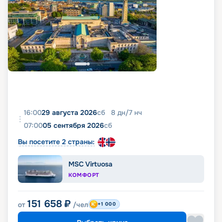
16:00
29 августа 2026
сб
8
дн
/
7
нч
07:00
05 сентября 2026
сб
Вы посетите 2 страны:
MSC Virtuosa
КОМФОРТ
151 658
₽
от
/чел
+1 000