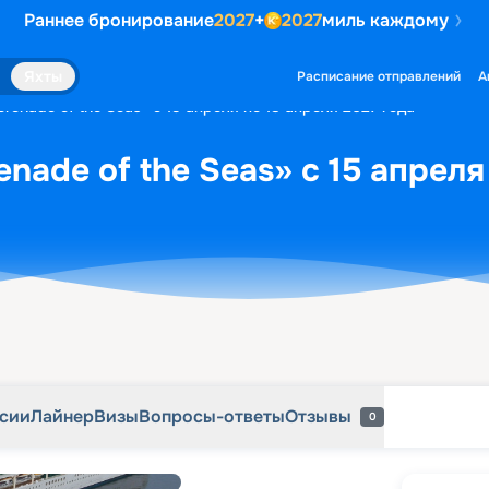
Раннее бронирование
2027
+
2027
миль каждому
рсии
Лайнер
Визы
Вопросы-ответы
Отзывы
0
Яхты
Расписание отправлений
А
renade of the Seas» с 15 апреля по 18 апреля 2027 года
nade of the Seas» с 15 апреля
рсии
Лайнер
Визы
Вопросы-ответы
Отзывы
0