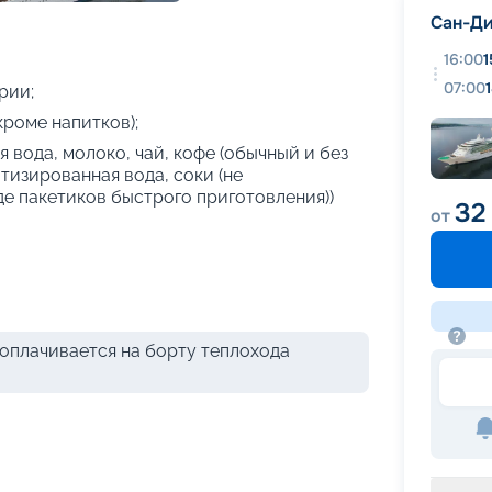
+
25
фотографий
Сан-Ди
16:00
1
07:00
рии;
кроме напитков);
 вода, молоко, чай, кофе (обычный и без
атизированная вода, соки (не
де пакетиков быстрого приготовления))
32
от
оплачивается на борту теплохода