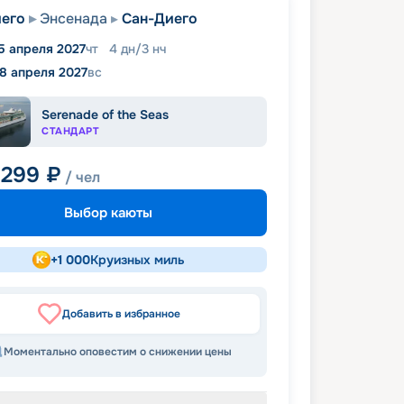
его
Энсенада
Сан-Диего
5 апреля 2027
чт
4
дн
/
3
нч
18 апреля 2027
вс
Serenade of the Seas
СТАНДАРТ
 299
₽
/ чел
Выбор каюты
+
1 000
Круизных миль
Добавить в избранное
Моментально оповестим о снижении цены