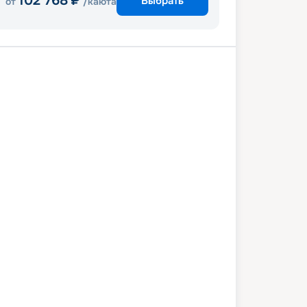
102 768
₽
Выбрать
от
/каюта
его
Энсенада
Сан-Диего
5 апреля 2027
чт
4
дн
/
3
нч
18 апреля 2027
вс
Serenade of the Seas
СТАНДАРТ
 299
₽
/ чел
Выбор каюты
+
1 000
Круизных миль