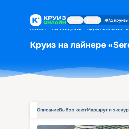
Описание
Выбор кают
Маршрут и экску
Река
Море
Ж/д круизы
Главная
•
Поиск круизов
•
Круиз на лайнере «Se
Круиз на лайнере «Sere
Описание
Выбор кают
Маршрут и экску