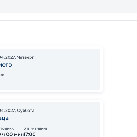
Сан-Ди
16:00
1
04.2027
,
Четверг
07:00
иего
ИЕ
32
от
04.2027
,
Суббота
ада
СТОЯНКА
ОТПРАВЛЕНИЕ
9 ч 00 мин
17:00