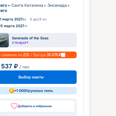
его
Санта Каталина
Энсенада
его
1 марта 2027
вс
5
дн
/
4
нч
25 марта 2027
чт
Serenade of the Seas
СТАНДАРТ
 снижена на
21
%
/ Выгода
16 076
₽
 537
₽
/ чел
Выбор каюты
+
1 000
Круизных миль
Добавить в избранное