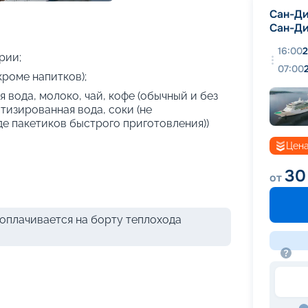
+
25
фотографий
Сан-Ди
Сан-Ди
16:00
2
рии;
07:00
кроме напитков);
 вода, молоко, чай, кофе (обычный и без
атизированная вода, соки (не
де пакетиков быстрого приготовления))
Цена
30
от
оплачивается на борту теплохода