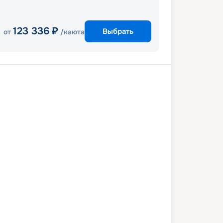
123 336
₽
Выбрать
от
/каюта
его
Санта Каталина
Энсенада
его
1 марта 2027
вс
5
дн
/
4
нч
25 марта 2027
чт
Serenade of the Seas
СТАНДАРТ
 снижена на
21
%
/ Выгода
16 076
₽
 537
₽
/ чел