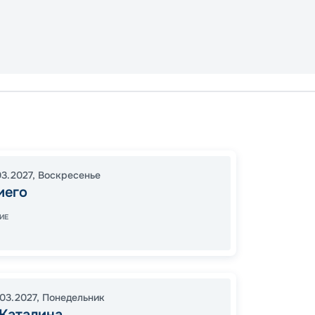
Сан-Ди
Сан-Ди
16:00
2
03.2027
,
Воскресенье
07:00
иего
ИЕ
Цена
30
.03.2027
,
Понедельник
от
 Каталина