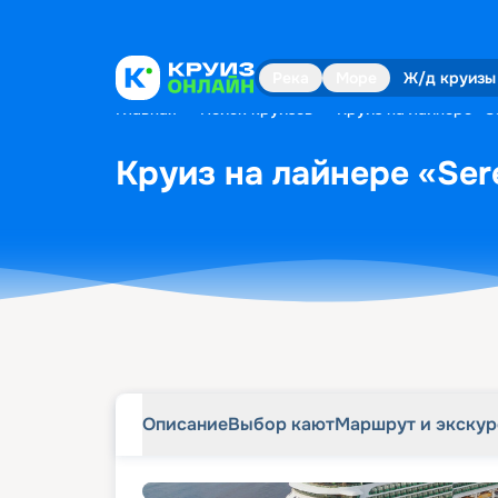
Описание
Выбор кают
Маршрут и экску
Река
Море
Ж/д круизы
Главная
•
Поиск круизов
•
Круиз на лайнере «Se
Круиз на лайнере «Sere
Описание
Выбор кают
Маршрут и экску