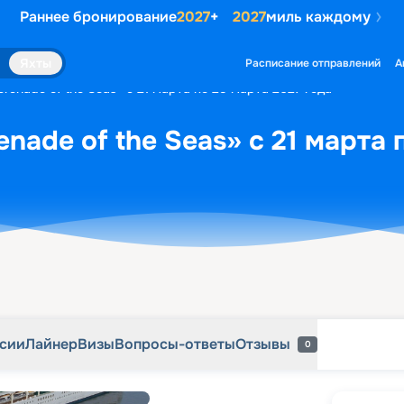
Раннее бронирование
2027
+
2027
миль каждому
рсии
Лайнер
Визы
Вопросы-ответы
Отзывы
0
Яхты
Расписание отправлений
А
renade of the Seas» с 21 марта по 25 марта 2027 года
nade of the Seas» с 21 марта 
рсии
Лайнер
Визы
Вопросы-ответы
Отзывы
0