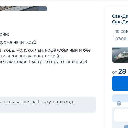
+
26
фотографий
Сан-Ди
Сан-Ди
16:00
1
рии;
07:00
кроме напитков);
 вода, молоко, чай, кофе (обычный и без
атизированная вода, соки (не
де пакетиков быстрого приготовления))
28
от
оплачивается на борту теплохода