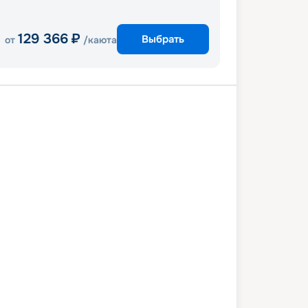
129 366
₽
Выбрать
от
/каюта
его
Санта Каталина
Энсенада
его
4 февраля 2027
вс
5
дн
/
4
нч
18 февраля 2027
чт
Serenade of the Seas
СТАНДАРТ
 412
₽
/ чел
Выбор каюты