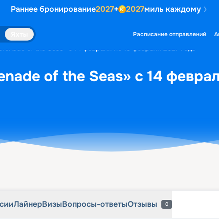
Раннее бронирование
2027
+
2027
миль каждому
рсии
Лайнер
Визы
Вопросы-ответы
Отзывы
0
Яхты
Расписание отправлений
А
renade of the Seas» с 14 февраля по 18 февраля 2027 года
nade of the Seas» с 14 февра
рсии
Лайнер
Визы
Вопросы-ответы
Отзывы
0