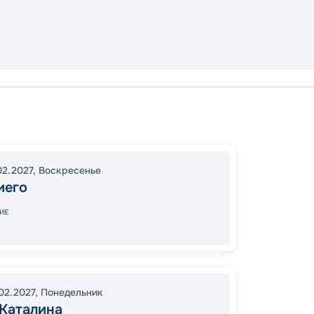
Сан-Ди
Сан-Ди
16:00
1
02.2027
,
Воскресенье
07:00
иего
ИЕ
28
от
.02.2027
,
Понедельник
 Каталина