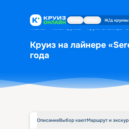
Описание
Выбор кают
Маршрут и экску
Река
Море
Ж/д круизы
Главная
•
Поиск круизов
•
Круиз на лайнере «Se
Круиз на лайнере «Sere
года
Описание
Выбор кают
Маршрут и экску