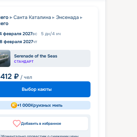
его
Санта Каталина
Энсенада
его
4 февраля 2027
вс
5
дн
/
4
нч
18 февраля 2027
чт
Serenade of the Seas
СТАНДАРТ
 412
₽
/ чел
Выбор каюты
+
1 000
Круизных миль
Добавить в избранное
Моментально оповестим о снижении цены