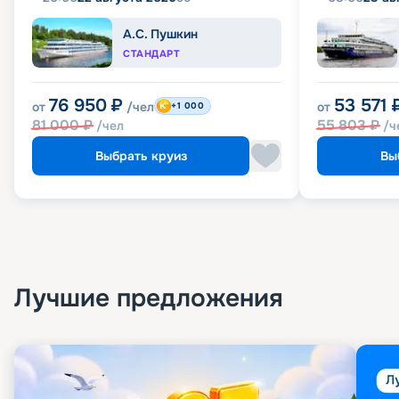
А.С. Пушкин
СТАНДАРТ
76 950
₽
53 571
от
/чел
от
+1 000
81 000
₽
55 803
₽
/чел
/ч
Выбрать круиз
Вы
Лучшие предложения