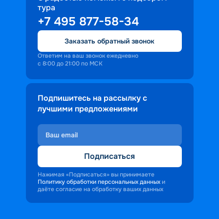
тура
доброжелательность и заинтересованность 
+7 495 877-58-34
персонала корабля в каждом госте.
Ступая на борт теплохода, пассажиры 
Заказать обратный звонок
попадают в совершенно иную атмосферу, 
где властвует тяга к приключениям и 
Ответим на ваш звонок ежедневно
с 8:00 до 21:00 по МСК
открытиям.
Подпишитесь на рассылку с
лучшими предложениями
Подписаться
Нажимая «Подписаться» вы принимаете
Политику обработки персональных данных
и
даёте согласие на обработку ваших данных