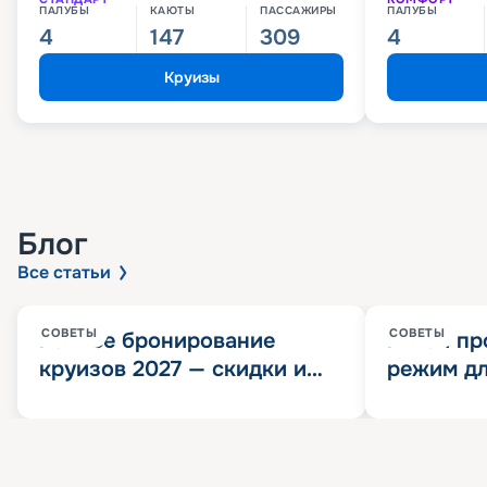
ПАЛУБЫ
КАЮТЫ
ПАССАЖИРЫ
ПАЛУБЫ
4
147
309
4
Круизы
Блог
Все статьи
СОВЕТЫ
СОВЕТЫ
Раннее бронирование
Китай пр
круизов 2027 — скидки и
режим дл
розыгрыш 100 000
конца 202
Круизных миль
значит?