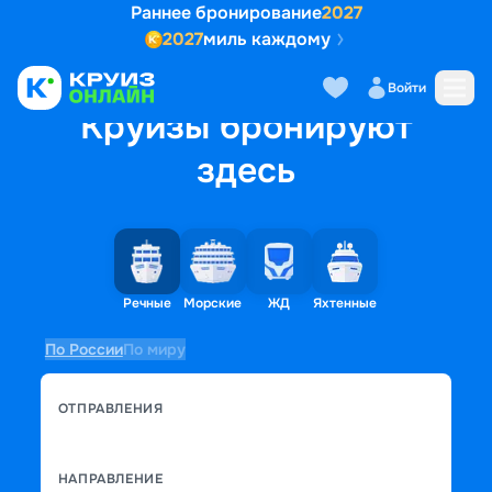
Раннее бронирование
2027
2027
миль каждому
Войти
Круизы бронируют
здесь
Речные
Морские
ЖД
Яхтенные
По России
По миру
ОТПРАВЛЕНИЯ
НАПРАВЛЕНИЕ