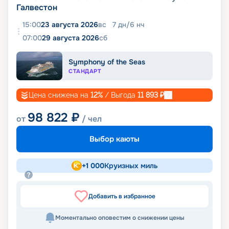
Галвестон
15:00
23 августа 2026
вс
7
дн
/
6
нч
07:00
29 августа 2026
сб
Symphony of the Seas
СТАНДАРТ
Цена снижена на
12
%
/ Выгода
11 893
₽
98 822
₽
от
/ чел
Выбор каюты
+
1 000
Круизных миль
Добавить в избранное
Моментально оповестим о снижении цены