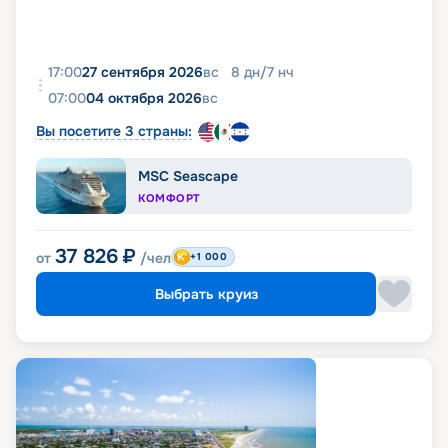
17:00
27 сентября 2026
вс
8
дн
/
7
нч
07:00
04 октября 2026
вс
Вы посетите 3 страны:
MSC Seascape
КОМФОРТ
37 826
₽
от
/чел
+1 000
Выбрать круиз