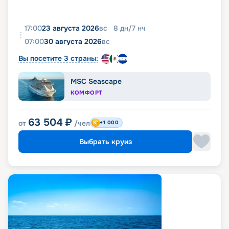
17:00
23 августа 2026
вс
8
дн
/
7
нч
07:00
30 августа 2026
вс
Вы посетите 3 страны:
MSC Seascape
КОМФОРТ
63 504
₽
от
/чел
+1 000
Выбрать круиз