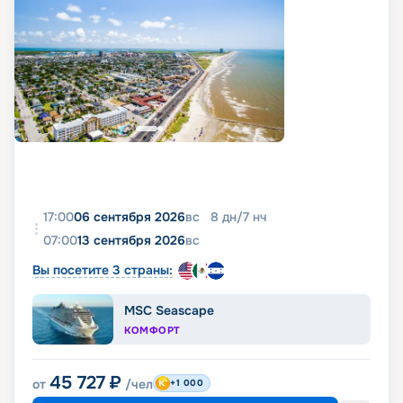
17:00
06 сентября 2026
вс
8
дн
/
7
нч
07:00
13 сентября 2026
вс
Вы посетите 3 страны:
MSC Seascape
КОМФОРТ
45 727
₽
от
/чел
+1 000