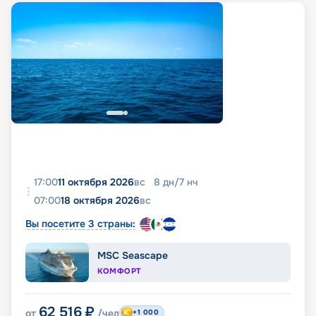
17:00
11 октября 2026
вс
8
дн
/
7
нч
07:00
18 октября 2026
вс
Вы посетите 3 страны:
MSC Seascape
КОМФОРТ
62 516
₽
от
/чел
+1 000