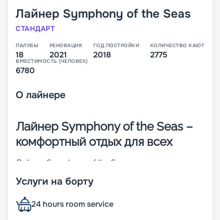
Лайнер
Symphony of the Seas
СТАНДАРТ
ПАЛУБЫ
РЕНОВАЦИЯ
ГОД ПОСТРОЙКИ
КОЛИЧЕСТВО КАЮТ
18
2021
2018
2775
ВМЕСТИМОСТЬ (ЧЕЛОВЕК)
6780
О
лайнере
Лайнер Symphony of the Seas –
комфортный отдых для всех
Лайнер Symphony of the Seas – одно из
крупнейших многопалубных круизных судов,
Услуги на борту
которое относится к классу Oasis. По высоте оно
соизмеримо с 18-этажным домом. Оно было
построено в 2018 году во Франции. В 2021 г.
24 hours room service
проведена его реновация. Обновленный корабль