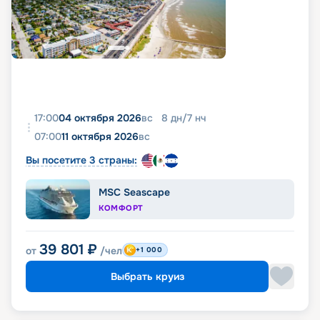
17:00
04 октября 2026
вс
8
дн
/
7
нч
07:00
11 октября 2026
вс
Вы посетите 3 страны:
MSC Seascape
КОМФОРТ
39 801
₽
от
/чел
+1 000
Выбрать круиз