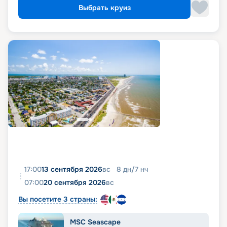
Выбрать круиз
17:00
13 сентября 2026
вс
8
дн
/
7
нч
07:00
20 сентября 2026
вс
Вы посетите 3 страны:
MSC Seascape