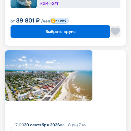
КОМФОРТ
39 801
₽
от
/чел
+1 000
Выбрать круиз
17:00
20 сентября 2026
вс
8
дн
/
7
нч