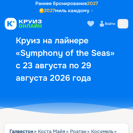
Раннее бронирование
2027
2027
миль каждому
Описание
Выбор кают
Маршрут и экск
Войти
Круиз на лайнере
«Symphony of the Seas»
с 23 августа по 29
августа 2026 года
Галвестон
Коста Майя
Роатан
Косумель