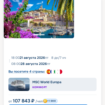
18:00
21 августа 2026
пт
8
дн
/
7
нч
08:00
28 августа 2026
пт
Вы посетите 4 страны:
MSC World Europa
КОМФОРТ
107 843
₽
от
/чел
+1 000