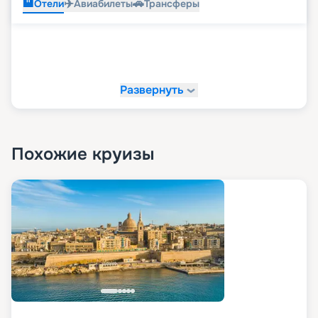
🏨
✈️
🚗
Отели
Авиабилеты
Трансферы
Развернуть
Похожие круизы