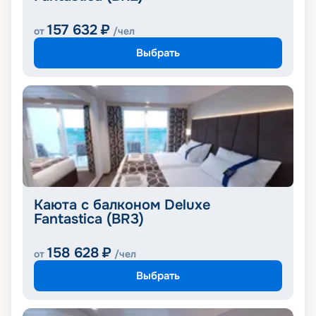
157 632
₽
от
/чел
Выбрать
Каюта с балконом Deluxe
Fantastica (BR3)
158 628
₽
от
/чел
Выбрать