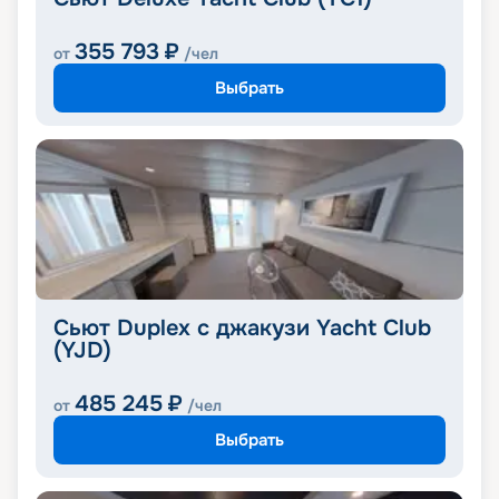
355 793
₽
от
/чел
Выбрать
Сьют Duplex с джакузи Yacht Club
(YJD)
485 245
₽
от
/чел
Выбрать