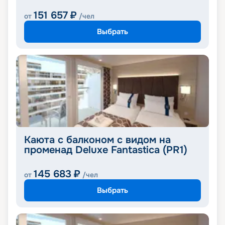
151 657
₽
от
/чел
Выбрать
Каюта с балконом с видом на
променад Deluxe Fantastica (PR1)
145 683
₽
от
/чел
Выбрать