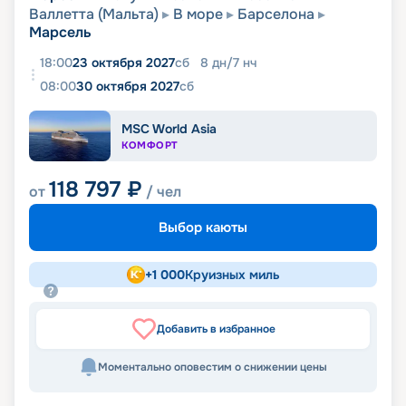
Валлетта (Мальта)
В море
Барселона
Марсель
18:00
23 октября 2027
сб
8
дн
/
7
нч
08:00
30 октября 2027
сб
MSC World Asia
КОМФОРТ
118 797
₽
от
/ чел
Выбор каюты
+
1 000
Круизных миль
Добавить в избранное
Моментально оповестим о снижении цены