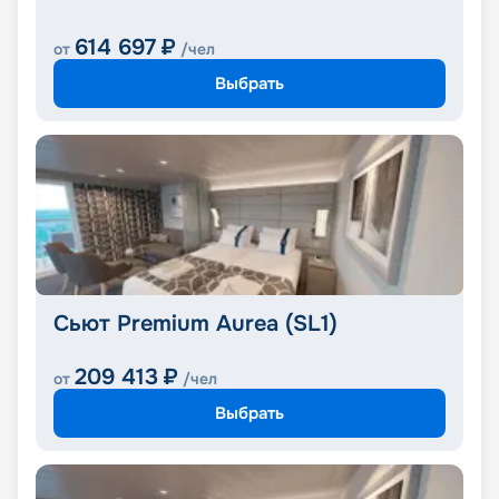
614 697
₽
от
/чел
Выбрать
Сьют Premium Aurea (SL1)
209 413
₽
от
/чел
Выбрать