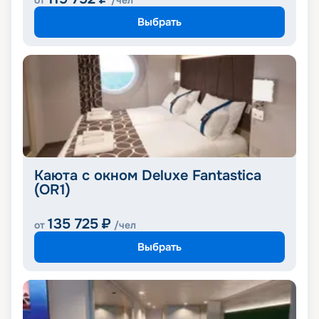
от
/чел
Выбрать
Каюта с окном Deluxe Fantastica
(OR1)
135 725
₽
от
/чел
Выбрать