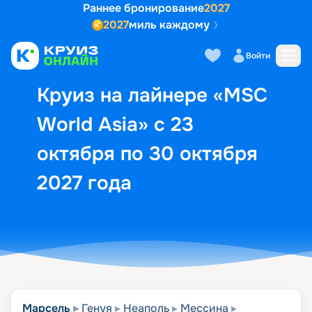
Раннее бронирование
2027
2027
миль каждому
Описание
Выбор кают
Маршрут и экск
Войти
Круиз на лайнере «MSC
World Asia» с 23
октября по 30 октября
2027 года
Марсель
Генуя
Неаполь
Мессина