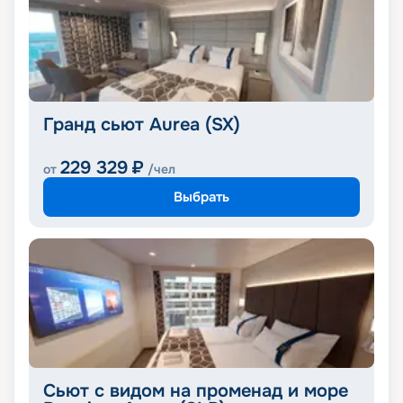
Гранд сьют Aurea (SX)
229 329
₽
от
/чел
Выбрать
Сьют с видом на променад и море