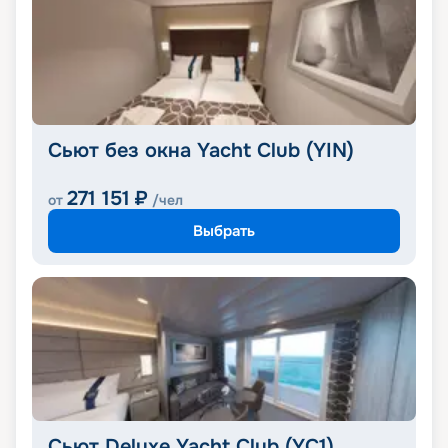
Сьют без окна Yacht Club (YIN)
271 151
₽
от
/чел
Выбрать
Сьют Deluxe Yacht Club (YC1)