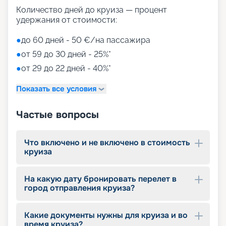
для детей)
Количество дней до круиза — процент
Aquapark (с открытыми игровыми
удержания от стоимости:
площадками, бассейнами-лягушатниками,
водными пушками, 3 водными горками с
●
до 60 дней - 50 €/на пассажира
эффектами виртуальной реальности)
●
от 59 до 30 дней - 25%*
мини-гольф и теннис
●
от 29 до 22 дней - 40%*
7 бассейнов
11 джакузи
Показать все условия
детский внутренний комплекс,
спроектированный Lego & Chicco
Частые вопросы
Что включено и не включено в стоимость
круиза
На какую дату бронировать перелет в
город отправления круиза?
Какие документы нужны для круиза и во
время круиза?