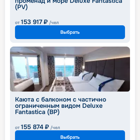
променад и море Deluxe Fantastica
(PV)
153 917
₽
от
/чел
Выбрать
Каюта с балконом с частично
ограниченным видом Deluxe
Fantastica (BP)
155 874
₽
от
/чел
Выбрать