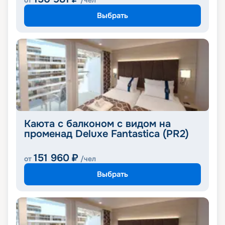
от
/чел
Выбрать
Каюта с балконом с видом на
променад Deluxe Fantastica (PR2)
151 960
₽
от
/чел
Выбрать