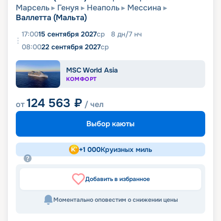
Марсель
Генуя
Неаполь
Мессина
Валлетта (Мальта)
17:00
15 сентября 2027
ср
8
дн
/
7
нч
08:00
22 сентября 2027
ср
MSC World Asia
КОМФОРТ
124 563
₽
от
/ чел
Выбор каюты
+
1 000
Круизных миль
Добавить в избранное
Моментально оповестим о снижении цены