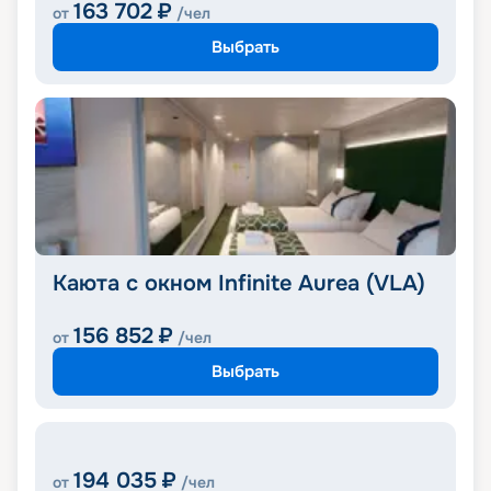
163 702
₽
от
/чел
Выбрать
Каюта с окном Infinite Aurea (VLA)
156 852
₽
от
/чел
Выбрать
194 035
₽
от
/чел