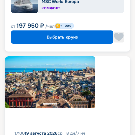
MSC World Europa
КОМФОРТ
197 950
₽
от
/чел
+1 000
Выбрать круиз
17:00
19 августа 2026
ср
8
дн
/
7
нч