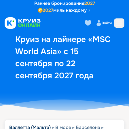
Раннее бронирование
2027
2027
миль каждому
Описание
Выбор кают
Маршрут и экск
Войти
Круиз на лайнере «MSC
World Asia» с 15
сентября по 22
сентября 2027 года
Валлетта (Мальта)
В море
Барселона