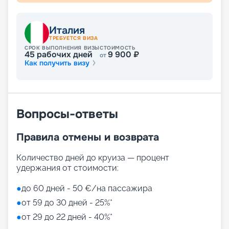
концепции. Выбирайте на свой вкус!
Развлечения на лайнере
Италия
ТРЕБУЕТСЯ ВИЗА
СРОК ВЫПОЛНЕНИЯ ВИЗЫ
СТОИМОСТЬ
45
рабочих дней
9 900
₽
от
Как получить визу
Лайнер предлагает огромное разнообразие
развлечений, от раслебления в спа-зонах до
активных спортивных игр.
На выбор представлены такие пространства:
Zen District (оздоровительный и
Вопросы-ответы
релаксационный комплекс только для взрослых)
Family District (с 10 детскими площадками/
Правила отмены и возврата
бассейнами, клубами, игровыми зонами)
Family Sundeck (зона для загара, подходящая
для детей)
Количество дней до круиза — процент
Aquapark (с открытыми игровыми
удержания от стоимости:
площадками, бассейнами-лягушатниками,
водными пушками, 3 водными горками с
●
до 60 дней - 50 €/на пассажира
эффектами виртуальной реальности)
●
от 59 до 30 дней - 25%*
мини-гольф и теннис
●
от 29 до 22 дней - 40%*
7 бассейнов
11 джакузи