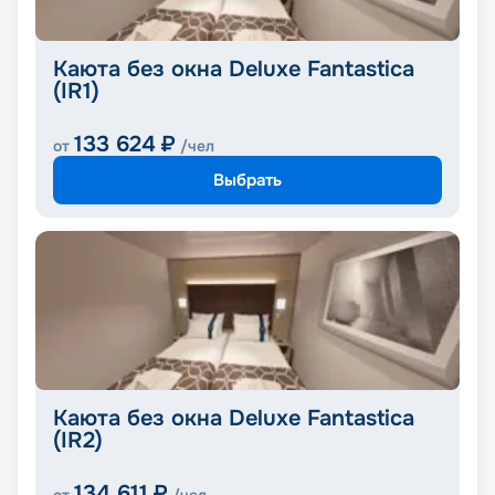
Каюта без окна Deluxe Fantastica
(IR1)
133 624
₽
от
/чел
Выбрать
Каюта без окна Deluxe Fantastica
(IR2)
134 611
₽