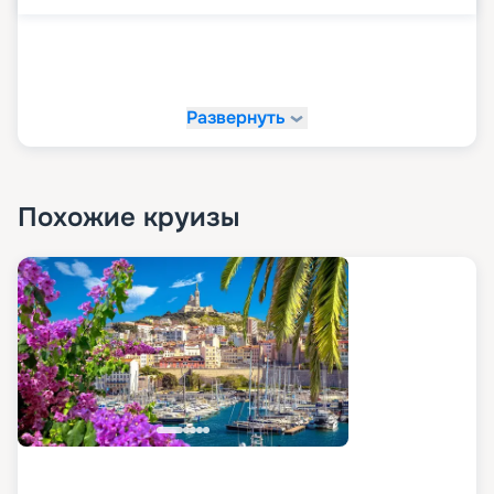
Развернуть
Похожие круизы