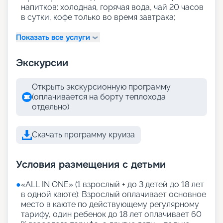
напитков: холодная, горячая вода, чай 20 часов
в сутки, кофе только во время завтрака;
Показать все услуги
Экскурсии
Открыть экскурсионную программу
(оплачивается на борту теплохода
отдельно)
Скачать программу круиза
Условия размещения с детьми
●
«АLL IN ONE» (1 взрослый + до 3 детей до 18 лет
в одной каюте): Взрослый оплачивает основное
место в каюте по действующему регулярному
тарифу, один ребенок до 18 лет оплачивает 60