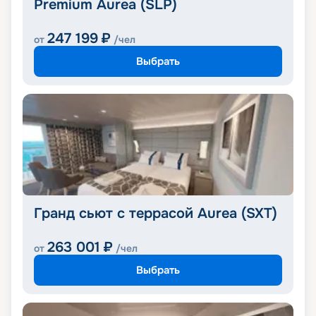
Premium Aurea (SLP)
247 199
₽
от
/чел
Выбрать
Гранд сьют с террасой Aurea (SXT)
263 001
₽
от
/чел
Выбрать