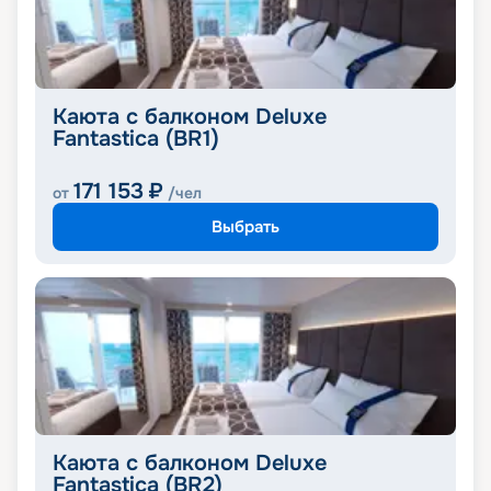
Каюта с балконом Deluxe
Fantastica (BR1)
171 153
₽
от
/чел
Выбрать
Каюта с балконом Deluxe
Fantastica (BR2)