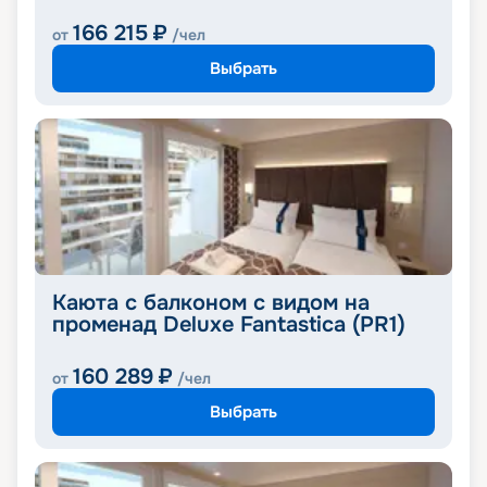
166 215
₽
от
/чел
Выбрать
Каюта с балконом с видом на
променад Deluxe Fantastica (PR1)
160 289
₽
от
/чел
Выбрать