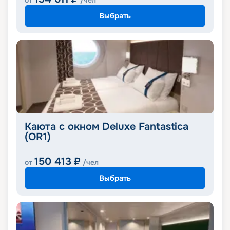
от
/чел
Выбрать
Каюта с окном Deluxe Fantastica
(OR1)
150 413
₽
от
/чел
Выбрать