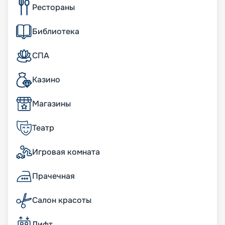
конструкцией корпуса и машинного отделения,
Рестораны
которая минимизирует акустическое
воздействие, уменьшая потенциальное
Библиотека
воздействие на морскую флору и фауну.
На нашем сайте вы можете узнать всю
подробную информацию о лайнере: маршруты и
СПА
цены на них, виды кают и инфраструктуру судна.
Забронировать круиз можно онлайн.
Казино
Размещение на борту
Магазины
Театр
Каюту можно назвать вторым домом для
путешественника в круизе. На лайнере будут
Игровая комната
доступны четыре класса кают: внутренняя, с
окном, с балконом и сьют.
Прачечная
Кроме того, различные категории размещения
имеют свои привилегии для туристов.
Например, в зоне В MSC Yacht Club –
Салон красоты
просторные сьюты, собственные лаунж и
ресторан, бассейном и террасой для загара,
Лифт