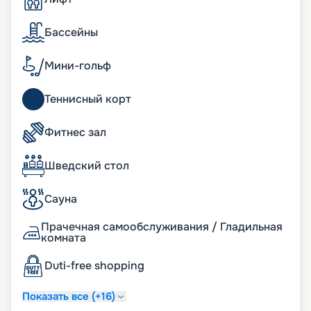
круглосуточными услугами консьержа и
дворецкого.
На лайнере MSC World Asia будут представлены
Бассейны
фирменные дизайнерские решения, которые
были вдохновлены Азией и ее культурой.
Мини-гольф
Питание на MSC World
Теннисный корт
Asia
Фитнес зал
Шведский стол
На борту лайнера находится 13 обеденных залов
и ресторанов. Среди них 3 обеденных зала, 6
Сауна
специализированных ресторанов, а также кафе.
Кроме того, вы можете отдохнуть и перекусить в
Прачечная самообслуживания / Гладильная
21 лаунже и баре.
комната
Среди разнообразия ресторанов доступны:
Les Dunes Restaurant – основной ресторан
Duti-free shopping
средиземноморской и международной кухни,
меню меняется каждый день.
Показать все (+16)
Pizza & Burger – заведение быстрого питания с