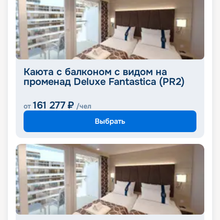
Каюта с балконом с видом на
променад Deluxe Fantastica (PR2)
161 277
₽
от
/чел
Выбрать