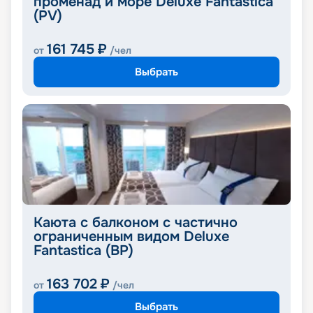
променад и море Deluxe Fantastica
(PV)
161 745
₽
от
/чел
Выбрать
Каюта с балконом с частично
ограниченным видом Deluxe
Fantastica (BP)
163 702
₽
от
/чел
Выбрать