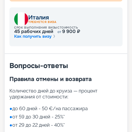
концепции. Выбирайте на свой вкус!
Развлечения на лайнере
Италия
ТРЕБУЕТСЯ ВИЗА
СРОК ВЫПОЛНЕНИЯ ВИЗЫ
СТОИМОСТЬ
45
рабочих дней
9 900
₽
от
Как получить визу
Лайнер предлагает огромное разнообразие
развлечений, от раслебления в спа-зонах до
активных спортивных игр.
На выбор представлены такие пространства:
Zen District (оздоровительный и
Вопросы-ответы
релаксационный комплекс только для взрослых)
Family District (с 10 детскими площадками/
Правила отмены и возврата
бассейнами, клубами, игровыми зонами)
Family Sundeck (зона для загара, подходящая
для детей)
Количество дней до круиза — процент
Aquapark (с открытыми игровыми
удержания от стоимости:
площадками, бассейнами-лягушатниками,
водными пушками, 3 водными горками с
●
до 60 дней - 50 €/на пассажира
эффектами виртуальной реальности)
●
от 59 до 30 дней - 25%*
мини-гольф и теннис
●
от 29 до 22 дней - 40%*
7 бассейнов
11 джакузи