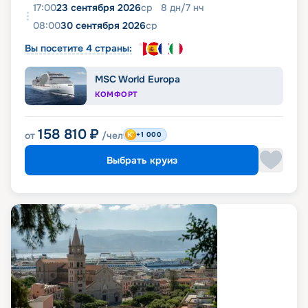
17:00
23 сентября 2026
ср
8
дн
/
7
нч
08:00
30 сентября 2026
ср
Вы посетите 4 страны:
MSC World Europa
КОМФОРТ
158 810
₽
от
/чел
+1 000
Выбрать круиз