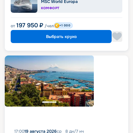
MSC World Europa
КОМФОРТ
197 950
₽
от
/чел
+1 000
Выбрать круиз
17:00
19 августа 2026
ср
8
дн
/
7
нч