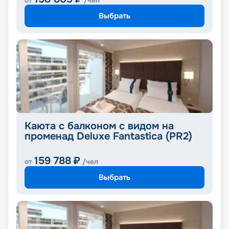
от
/чел
Выбрать
Каюта с балконом с видом на
променад Deluxe Fantastica (PR2)
159 788
₽
от
/чел
Выбрать