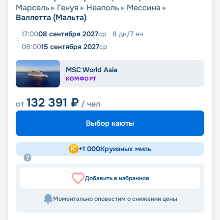
Марсель
Генуя
Неаполь
Мессина
Валлетта (Мальта)
17:00
08 сентября 2027
ср
8
дн
/
7
нч
08:00
15 сентября 2027
ср
MSC World Asia
КОМФОРТ
132 391
₽
от
/ чел
Выбор каюты
+
1 000
Круизных миль
Добавить в избранное
Моментально оповестим о снижении цены