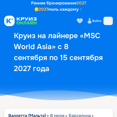
Раннее бронирование
2027
2027
миль каждому
Описание
Выбор кают
Маршрут и экск
Войти
Круиз на лайнере «MSC
World Asia» с 8
сентября по 15 сентября
2027 года
Валлетта (Мальта)
В море
Барселона