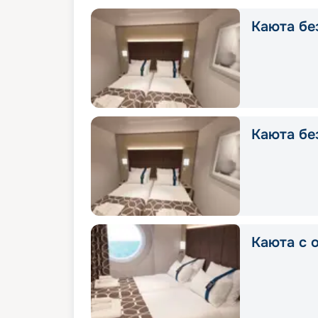
Каюта без
Каюта без
Каюта с о