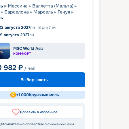
ль
Мессина
Валлетта (Мальта)
Барселона
Марсель
Генуя
ль
02 августа 2027
пн
8
дн
/
7
нч
9 августа 2027
пн
MSC World Asia
КОМФОРТ
0 982
₽
/ чел
Выбор каюты
+
1 000
Круизных миль
Добавить в избранное
Моментально оповестим о снижении цены