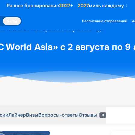
Раннее бронирование
2027
+
2027
миль каждому
рсии
Лайнер
Визы
Вопросы-ответы
Отзывы
0
Яхты
Расписание отправлений
А
C World Asia» с 2 августа по 9 августа 2027 года
World Asia» с 2 августа по 9 
рсии
Лайнер
Визы
Вопросы-ответы
Отзывы
0