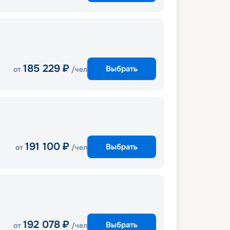
185 229
₽
Выбрать
от
/чел
191 100
₽
Выбрать
от
/чел
192 078
₽
Выбрать
от
/чел