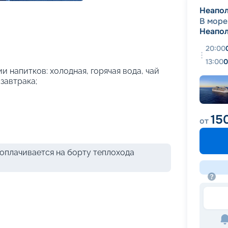
+
26
фотографий
Неапо
В море
Неапо
20:00
13:00
0
и напитков: холодная, горячая вода, чай
 завтрака;
15
от
оплачивается на борту теплохода