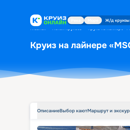
Описание
Выбор кают
Маршрут и экску
Река
Море
Ж/д круизы
Главная
•
Поиск круизов
•
Круиз на лайнере «MS
Круиз на лайнере «MSC 
Описание
Выбор кают
Маршрут и экску