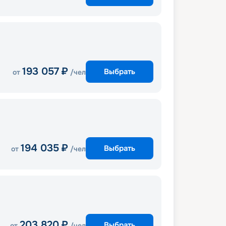
193 057
₽
Выбрать
от
/чел
194 035
₽
Выбрать
от
/чел
203 820
₽
Выбрать
от
/чел