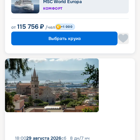
MSC World Europa
КОМФОРТ
115 756
₽
от
/чел
+1 000
Выбрать круиз
18:00
29 августа 2026
сб
8
дн
/
7
нч