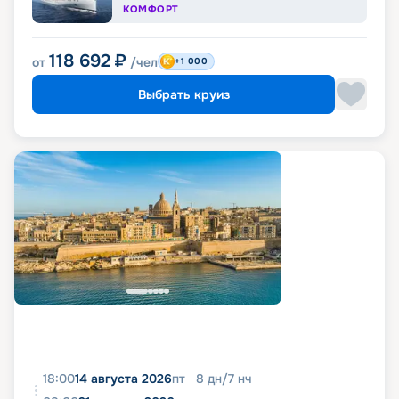
КОМФОРТ
118 692
₽
от
/чел
+1 000
Выбрать круиз
18:00
14 августа 2026
пт
8
дн
/
7
нч