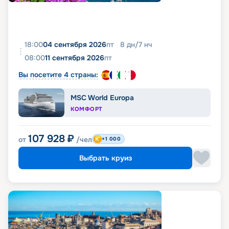
18:00
04 сентября 2026
пт
8
дн
/
7
нч
08:00
11 сентября 2026
пт
Вы посетите 4 страны:
MSC World Europa
КОМФОРТ
107 928
₽
от
/чел
+1 000
Выбрать круиз