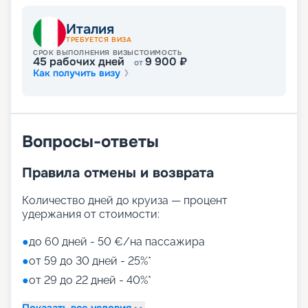
Развлечения на лайнере
Италия
ТРЕБУЕТСЯ ВИЗА
СРОК ВЫПОЛНЕНИЯ ВИЗЫ
СТОИМОСТЬ
45
рабочих дней
9 900
₽
от
Как получить визу
Лайнер предлагает огромное разнообразие
развлечений, от раслебления в спа-зонах до
активных спортивных игр.
На выбор представлены такие пространства:
Zen District (оздоровительный и
Вопросы-ответы
релаксационный комплекс только для взрослых)
Family District (с 10 детскими площадками/
Правила отмены и возврата
бассейнами, клубами, игровыми зонами)
Family Sundeck (зона для загара, подходящая
для детей)
Количество дней до круиза — процент
Aquapark (с открытыми игровыми
удержания от стоимости:
площадками, бассейнами-лягушатниками,
водными пушками, 3 водными горками с
●
до 60 дней - 50 €/на пассажира
эффектами виртуальной реальности)
●
от 59 до 30 дней - 25%*
мини-гольф и теннис
●
от 29 до 22 дней - 40%*
7 бассейнов
11 джакузи
Показать все условия