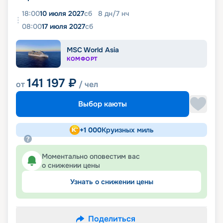
18:00
10 июля 2027
сб
8
дн
/
7
нч
08:00
17 июля 2027
сб
MSC World Asia
КОМФОРТ
141 197
₽
от
/ чел
Выбор каюты
+
1 000
Круизных миль
Моментально оповестим вас
о снижении цены
Узнать о снижении цены
Поделиться