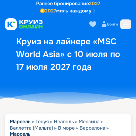
Раннее бронирование
2027
2027
миль каждому
Описание
Выбор кают
Маршрут и экск
Войти
Круиз на лайнере «MSC
World Asia» с 10 июля по
17 июля 2027 года
Марсель
Генуя
Неаполь
Мессина
Валлетта (Мальта)
В море
Барселона
Марсель