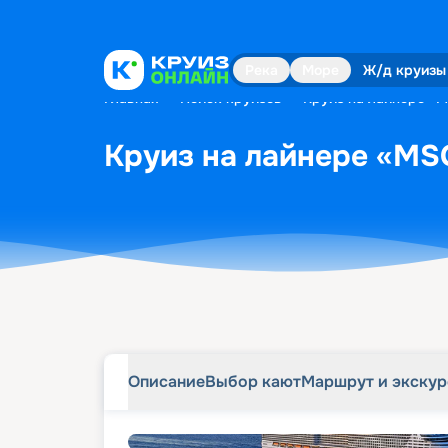
Описание
Выбор кают
Маршрут и экску
Река
Море
Ж/д круизы
Главная
•
Поиск круизов
•
Круиз на лайнере «MS
Круиз на лайнере «MSC
Описание
Выбор кают
Маршрут и экску