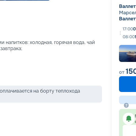
+
26
фотографий
Валлет
Марсе
Валлет
17:00
0
08:00
и напитков: холодная, горячая вода, чай
 завтрака;
15
от
оплачивается на борту теплохода