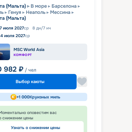
та (Мальта)
В море
Барселона
ль
Генуя
Неаполь
Мессина
та (Мальта)
7 июля 2027
ср
8
дн
/
7
нч
14 июля 2027
ср
MSC World Asia
КОМФОРТ
0 982
₽
/ чел
Выбор каюты
+
1 000
Круизных миль
Моментально оповестим вас
о снижении цены
Узнать о снижении цены