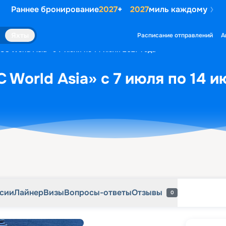
Раннее бронирование
2027
+
2027
миль каждому
рсии
Лайнер
Визы
Вопросы-ответы
Отзывы
0
Яхты
Расписание отправлений
А
C World Asia» с 7 июля по 14 июля 2027 года
 World Asia» с 7 июля по 14 и
рсии
Лайнер
Визы
Вопросы-ответы
Отзывы
0