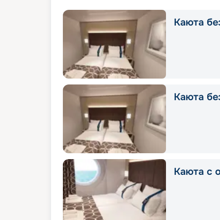
Каюта без
Каюта без
Каюта с о