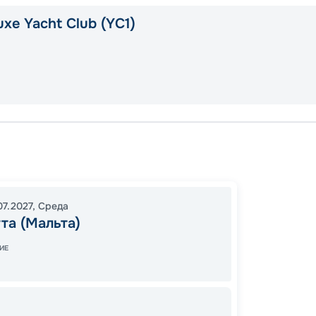
xe Yacht Club (YC1)
Валлет
Марсе
Валлет
07.2027
,
Среда
17:00
0
та (Мальта)
08:00
ИЕ
15