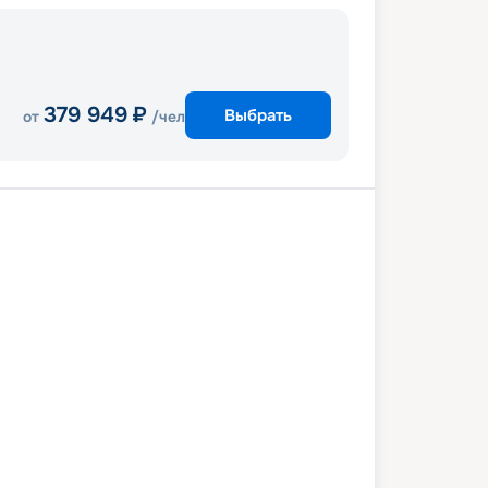
379 949
₽
Выбрать
от
/чел
та (Мальта)
В море
Барселона
ль
Генуя
Неаполь
Мессина
та (Мальта)
7 июля 2027
ср
8
дн
/
7
нч
14 июля 2027
ср
MSC World Asia
КОМФОРТ
0 982
₽