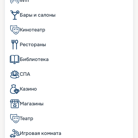
Wifi
MSC World Asia станет четвертым лайнером
флота MSC, работающим на сжиженном газе. На
Бары и салоны
новом судне также будут установлены системы
для повышения эффективности,
усовершенствованные системы очистки сточных
Кинотеатр
вод и система управления подводным шумом с
конструкцией корпуса и машинного отделения,
Рестораны
которая минимизирует акустическое
воздействие, уменьшая потенциальное
Библиотека
воздействие на морскую флору и фауну.
На нашем сайте вы можете узнать всю
подробную информацию о лайнере: маршруты и
СПА
цены на них, виды кают и инфраструктуру судна.
Забронировать круиз можно онлайн.
Казино
Размещение на борту
Магазины
Театр
Каюту можно назвать вторым домом для
путешественника в круизе. На лайнере будут
Игровая комната
доступны четыре класса кают: внутренняя, с