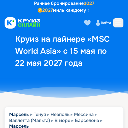
Раннее бронирование
2027
2027
миль каждому
Описание
Выбор кают
Маршрут и экск
Войти
Круиз на лайнере «MSC
World Asia» с 15 мая по
22 мая 2027 года
Марсель
Генуя
Неаполь
Мессина
Валлетта (Мальта)
В море
Барселона
Марсель