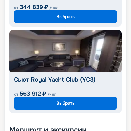
344 839
₽
от
/чел
Выбрать
Сьют Royal Yacht Club (YC3)
563 912
₽
от
/чел
Выбрать
Маршрут и экскурсии