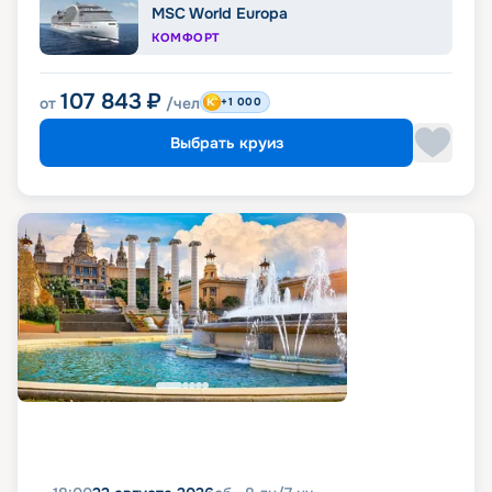
MSC World Europa
КОМФОРТ
107 843
₽
от
/чел
+1 000
Выбрать круиз