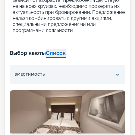
зависит от возраста. Предложения действуют
не на всех круизах, необходимо проверять их
актуальность при бронировании. Предложение
нельзя комбинировать с другими акциями,
специальными предложениями или
программами лояльности
Выбор каюты
Список
ВМЕСТИМОСТЬ