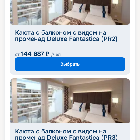
Каюта с балконом с видом на
променад Deluxe Fantastica (PR2)
144 687
₽
от
/чел
Выбрать
Каюта с балконом с видом на
променад Deluxe Fantastica (PR3)