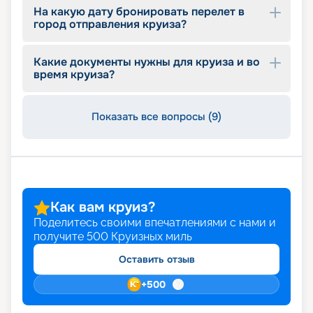
На какую дату бронировать перелет в
город отправления круиза?
Какие документы нужны для круиза и во
время круиза?
Показать все вопросы (9)
Как вам круиз?
Поделитесь своими впечатлениями с нами и
получите
500
Круизных миль
Оставить отзыв
+
500