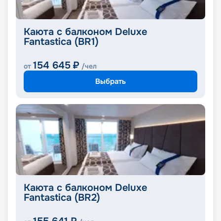
Каюта с балконом Deluxe
Fantastica (BR1)
154 645
₽
от
/чел
Выбрать
Каюта с балконом Deluxe
Fantastica (BR2)