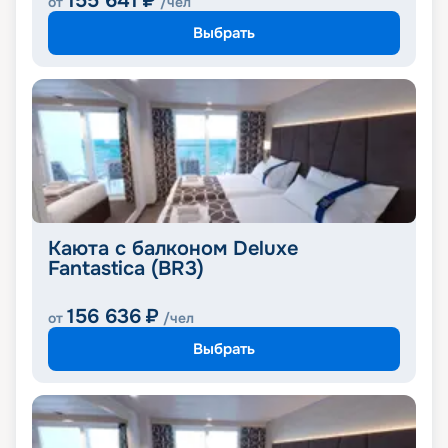
155 641
₽
от
/чел
Выбрать
Каюта с балконом Deluxe
Fantastica (BR3)
156 636
₽
от
/чел
Выбрать