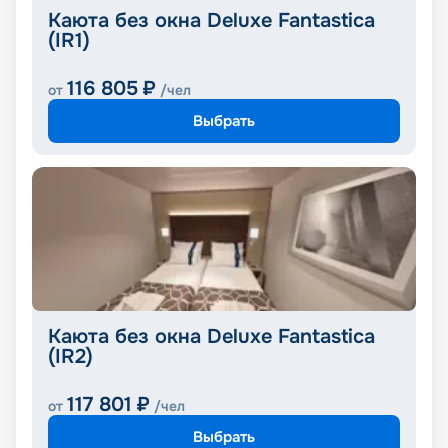
Каюта без окна Deluxe Fantastica
(IR1)
116 805
₽
от
/чел
Выбрать
Каюта без окна Deluxe Fantastica
(IR2)
117 801
₽
от
/чел
Выбрать