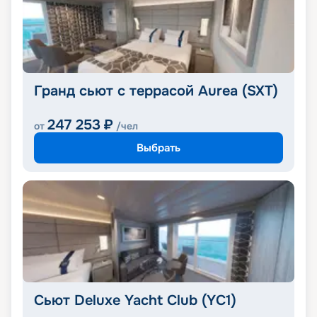
Гранд сьют с террасой Aurea (SXT)
247 253
₽
от
/чел
Выбрать
Сьют Deluxe Yacht Club (YC1)