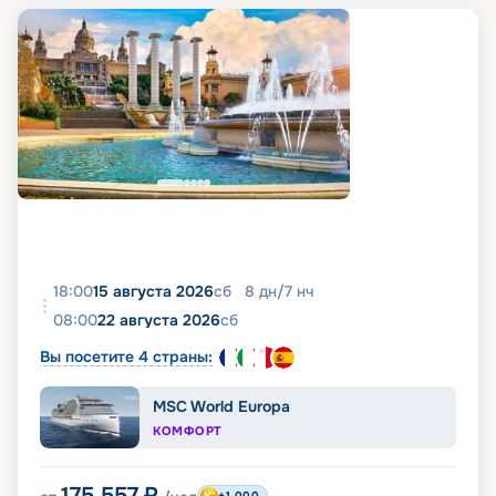
18:00
15 августа 2026
сб
8
дн
/
7
нч
08:00
22 августа 2026
сб
Вы посетите 4 страны:
MSC World Europa
КОМФОРТ
175 557
₽
+1 000