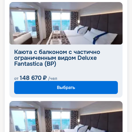
Каюта с балконом с частично
ограниченным видом Deluxe
Fantastica (BP)
148 670
₽
от
/чел
Выбрать