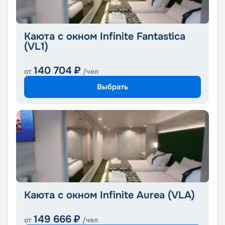
Каюта с окном Infinite Fantastica
(VL1)
140 704
₽
от
/чел
Выбрать
Каюта с окном Infinite Aurea (VLA)
149 666
₽
от
/чел