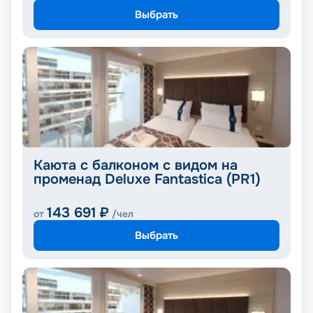
Выбрать
Каюта с балконом с видом на
променад Deluxe Fantastica (PR1)
143 691
₽
от
/чел
Выбрать