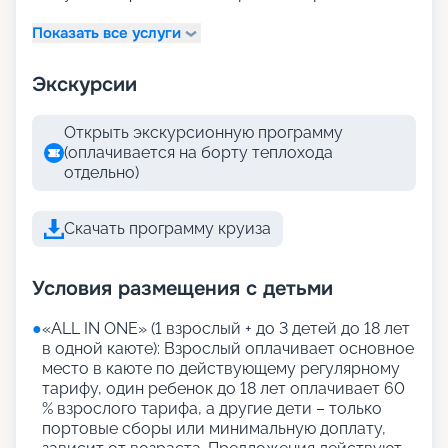
Показать все услуги
Экскурсии
Открыть экскурсионную программу
(оплачивается на борту теплохода
отдельно)
Скачать программу круиза
Условия размещения с детьми
●
«АLL IN ONE» (1 взрослый + до 3 детей до 18 лет
в одной каюте): Взрослый оплачивает основное
место в каюте по действующему регулярному
тарифу, один ребенок до 18 лет оплачивает 60
% взрослого тарифа, а другие дети – только
портовые сборы или минимальную доплату,