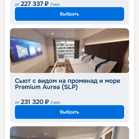
227 337
₽
от
/чел
Выбрать
Сьют с видом на променад и море
Premium Aurea (SLP)
231 320
₽
от
/чел
Выбрать