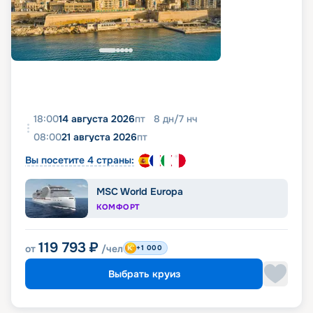
18:00
14 августа 2026
пт
8
дн
/
7
нч
08:00
21 августа 2026
пт
Вы посетите 4 страны:
MSC World Europa
КОМФОРТ
119 793
₽
от
/чел
+1 000
Выбрать круиз