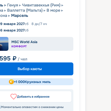
ль
Генуя
Чивитавеккья (Рим)
на
Валлетта (Мальта)
В море
лона
Марсель
9 января 2027
сб
8
дн
/
7
нч
16 января 2027
сб
MSC World Asia
КОМФОРТ
 595
₽
/ чел
Выбор каюты
+
1 000
Круизных миль
Добавить в избранное
Моментально оповестим о снижении цены