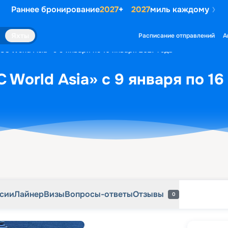
Раннее бронирование
2027
+
2027
миль каждому
рсии
Лайнер
Визы
Вопросы-ответы
Отзывы
0
Яхты
Расписание отправлений
А
C World Asia» с 9 января по 16 января 2027 года
 World Asia» с 9 января по 16
рсии
Лайнер
Визы
Вопросы-ответы
Отзывы
0