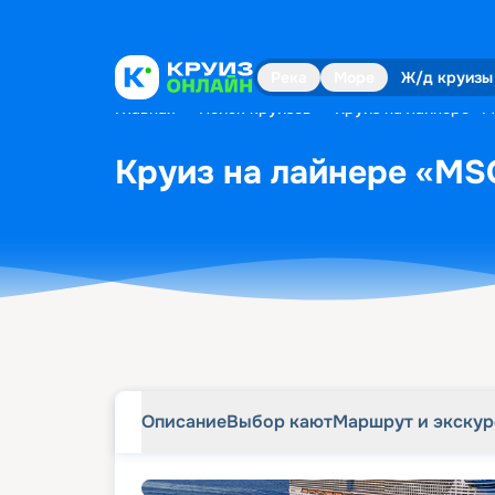
Описание
Выбор кают
Маршрут и экску
Река
Море
Ж/д круизы
Главная
•
Поиск круизов
•
Круиз на лайнере «MS
Круиз на лайнере «MSC
Описание
Выбор кают
Маршрут и экску