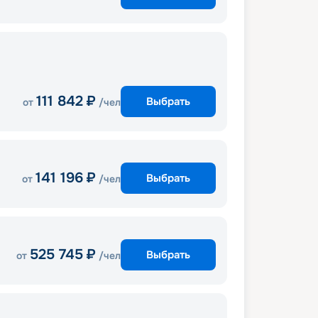
111 842
₽
Выбрать
от
/чел
141 196
₽
Выбрать
от
/чел
525 745
₽
Выбрать
от
/чел