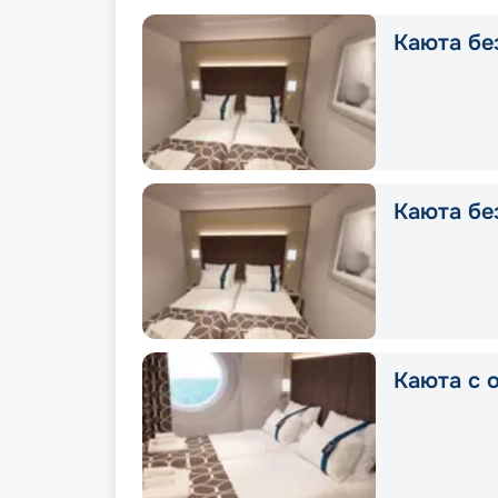
Каюта без
Каюта без
Каюта с о