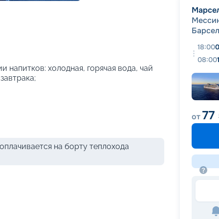
+
26
фотографий
Марсе
Месси
Барсе
18:00
0
08:00
и напитков: холодная, горячая вода, чай
 завтрака;
77
от
оплачивается на борту теплохода