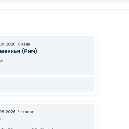
Чивита
Пальм
Генуя
08.2026
,
Среда
19:00
2
веккья (Рим)
07:00
ИЕ
16
от
.08.2026
,
Четверг
е
СТОЯНКА
ОТПРАВЛЕНИЕ