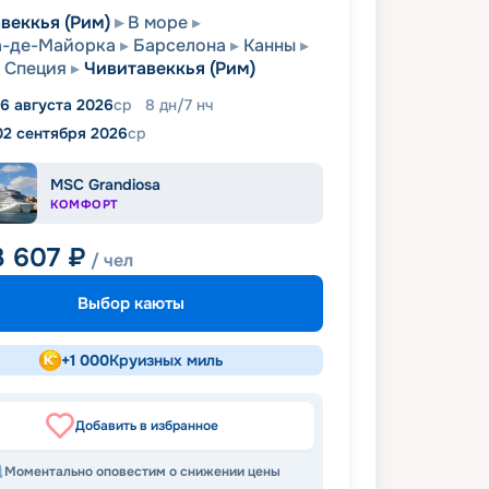
веккья (Рим)
В море
а-де-Майорка
Барселона
Канны
Специя
Чивитавеккья (Рим)
6 августа 2026
ср
8
дн
/
7
нч
02 сентября 2026
ср
MSC Grandiosa
КОМФОРТ
3 607
₽
/ чел
Выбор каюты
+
1 000
Круизных миль
Добавить в избранное
Моментально оповестим о снижении цены