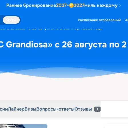
Раннее бронирование
2027
+
2027
миль каждому
рсии
Лайнер
Визы
Вопросы-ответы
Отзывы
1
Яхты
Расписание отправлений
А
SC Grandiosa» с 26 августа по 2 сентября 2026 года
 Grandiosa» с 26 августа по 2
рсии
Лайнер
Визы
Вопросы-ответы
Отзывы
1