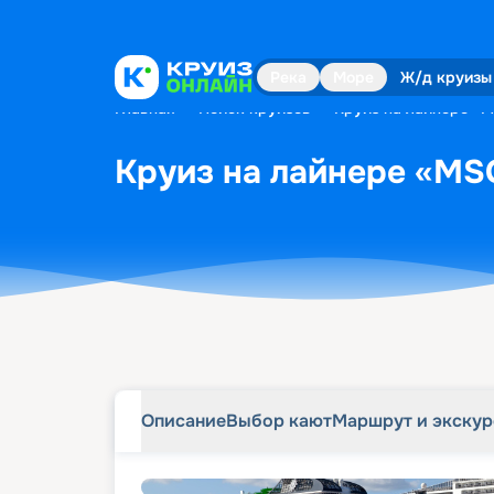
Описание
Выбор кают
Маршрут и экску
Река
Море
Ж/д круизы
Главная
•
Поиск круизов
•
Круиз на лайнере «M
Круиз на лайнере «MSC
Описание
Выбор кают
Маршрут и экску