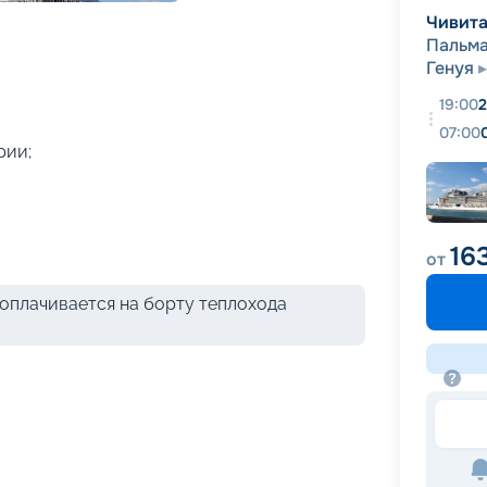
+
42
фотографий
Чивита
Пальм
Генуя
19:00
2
07:00
рии;
16
от
оплачивается на борту теплохода