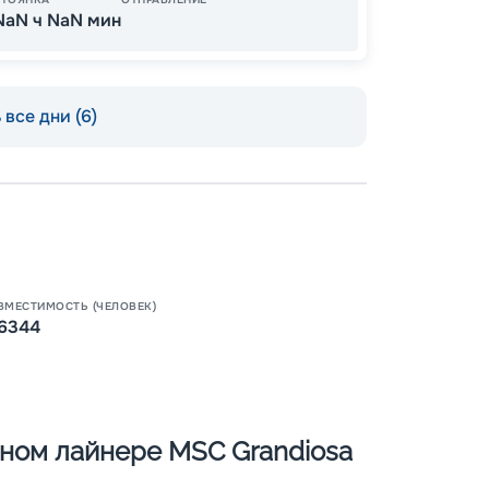
NaN ч NaN мин
все дни (6)
Пишит
ВМЕСТИМОСТЬ (ЧЕЛОВЕК)
6344
чном лайнере MSC Grandiosa