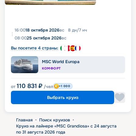
16:00
18 октября 2026
вс
8
дн
/
7
нч
08:00
25 октября 2026
вс
Вы посетите 4 страны:
MSC World Europa
КОМФОРТ
110 831
₽
от
/чел
+1 000
Выбрать круиз
Главная
•
Поиск круизов
•
Круиз на лайнере «MSC Grandiosa» с 24 августа
по 31 августа 2026 года