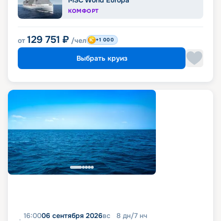
MSC World Europa
КОМФОРТ
129 751
₽
от
/чел
+1 000
Выбрать круиз
16:00
06 сентября 2026
вс
8
дн
/
7
нч