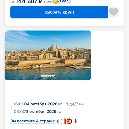
144 687
₽
от
/чел
+1 000
Выбрать круиз
16:00
04 октября 2026
вс
8
дн
/
7
нч
08:00
11 октября 2026
вс
Вы посетите 4 страны: