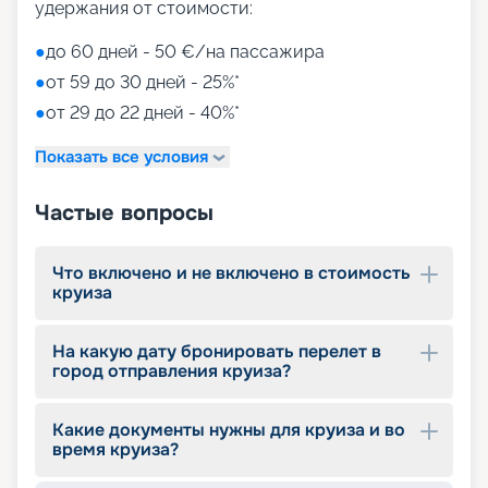
Испании и Франции. На нашем сайте можно
удержания от стоимости:
купить путевку онлайн, мы собрали для вас все
нужные сведения – расписание круизов, схемы
●
до 60 дней - 50 €/на пассажира
палуб, цены путевок, описание кают, фото
●
от 59 до 30 дней - 25%*
интерьеров. Вас ждет лучший отдых в мире! Для
того чтобы выбрать лучшие места,
●
от 29 до 22 дней - 40%*
воспользуйтесь услугой раннего бронирования.
Показать все условия
Частые вопросы
Что включено и не включено в стоимость
круиза
На какую дату бронировать перелет в
город отправления круиза?
Какие документы нужны для круиза и во
время круиза?