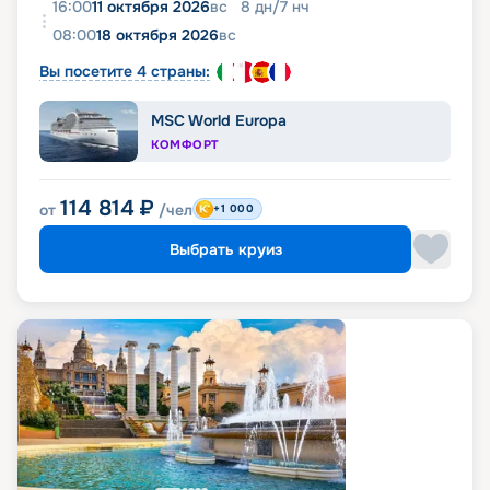
16:00
11 октября 2026
вс
8
дн
/
7
нч
08:00
18 октября 2026
вс
Вы посетите 4 страны:
MSC World Europa
КОМФОРТ
114 814
₽
от
/чел
+1 000
Выбрать круиз