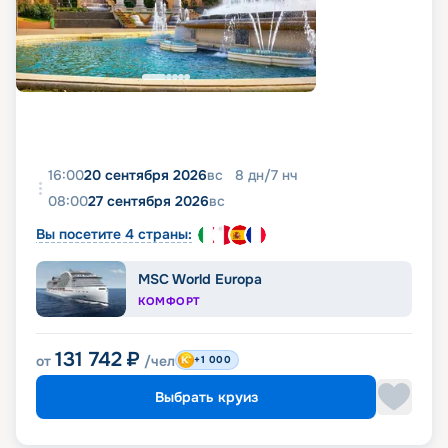
16:00
20 сентября 2026
вс
8
дн
/
7
нч
08:00
27 сентября 2026
вс
Вы посетите 4 страны:
MSC World Europa
КОМФОРТ
131 742
₽
от
/чел
+1 000
Выбрать круиз