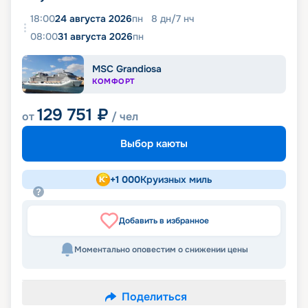
18:00
24 августа 2026
пн
8
дн
/
7
нч
08:00
31 августа 2026
пн
MSC Grandiosa
КОМФОРТ
129 751
₽
от
/ чел
Выбор каюты
+
1 000
Круизных миль
Добавить в избранное
Моментально оповестим о снижении цены
Поделиться