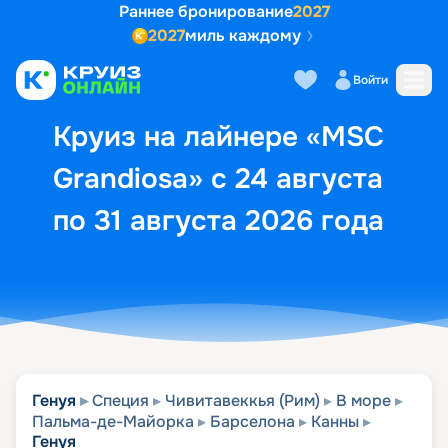
Раннее бронирование
2027
2027
миль каждому
Описание
Выбор кают
Маршрут и экск
Войти
Круиз на лайнере «MSC
Grandiosa» с 24 августа
по 31 августа 2026 года
Генуя
Специя
Чивитавеккья (Рим)
В море
Пальма-де-Майорка
Барселона
Канны
Генуя