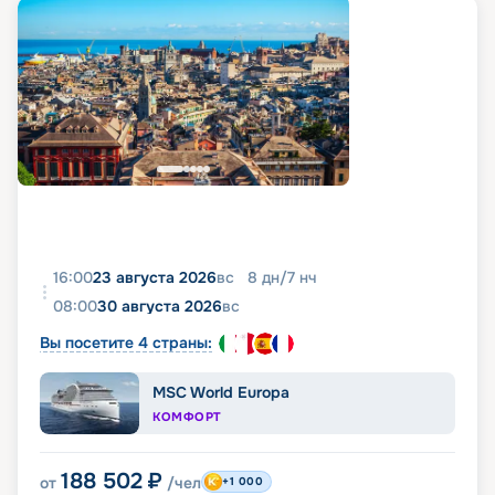
16:00
23 августа 2026
вс
8
дн
/
7
нч
08:00
30 августа 2026
вс
Вы посетите 4 страны:
MSC World Europa
КОМФОРТ
188 502
₽
от
/чел
+1 000