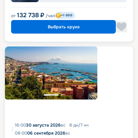
132 738
₽
от
/чел
+1 000
Выбрать круиз
16:00
30 августа 2026
вс
8
дн
/
7
нч
08:00
06 сентября 2026
вс