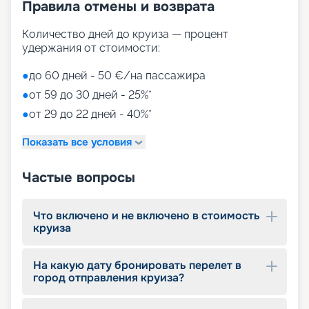
Маршруты лайнера MSC Grandiosa в навигацию
Правила отмены и возврата
2026 - 2027 г. отличаются разнообразием и
размахом – от Бразилии и Сальвадора до
Количество дней до круиза — процент
Испании и Франции. На нашем сайте можно
удержания от стоимости:
купить путевку онлайн, мы собрали для вас все
нужные сведения – расписание круизов, схемы
●
до 60 дней - 50 €/на пассажира
палуб, цены путевок, описание кают, фото
●
от 59 до 30 дней - 25%*
интерьеров. Вас ждет лучший отдых в мире! Для
того чтобы выбрать лучшие места,
●
от 29 до 22 дней - 40%*
воспользуйтесь услугой раннего бронирования.
Показать все условия
Частые вопросы
Что включено и не включено в стоимость
круиза
На какую дату бронировать перелет в
город отправления круиза?