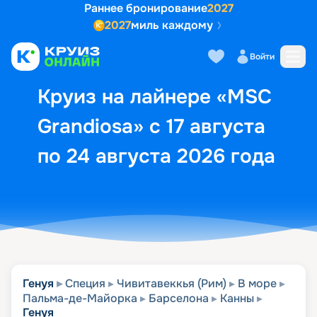
Раннее бронирование
2027
2027
миль каждому
Описание
Выбор кают
Маршрут и экск
Войти
Круиз на лайнере «MSC
Grandiosa» с 17 августа
по 24 августа 2026 года
Генуя
Специя
Чивитавеккья (Рим)
В море
Пальма-де-Майорка
Барселона
Канны
Генуя