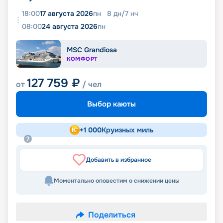
18:00
17 августа 2026
пн
8
дн
/
7
нч
08:00
24 августа 2026
пн
MSC Grandiosa
КОМФОРТ
127 759
₽
от
/ чел
Выбор каюты
+
1 000
Круизных миль
Добавить в избранное
Моментально оповестим о снижении цены
Поделиться