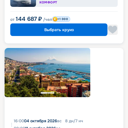
КОМФОРТ
144 687
₽
от
/чел
+1 000
Выбрать круиз
16:00
04 октября 2026
вс
8
дн
/
7
нч