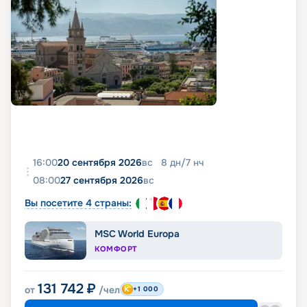
16:00
20 сентября 2026
вс
8
дн
/
7
нч
08:00
27 сентября 2026
вс
Вы посетите 4 страны:
MSC World Europa
КОМФОРТ
131 742
₽
от
/чел
+1 000