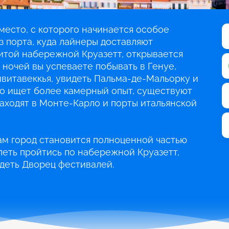
 место, с которого начинается особое
з порта, куда лайнеры доставляют
итой набережной Круазетт, открывается
 ночей вы успеваете побывать в Генуе,
ивитавеккья, увидеть Пальма-де-Мальорку и
 кто ищет более камерный опыт, существуют
аходят в Монте-Карло и порты итальянской
сам город становится полноценной частью
петь пройтись по набережной Круазетт,
идеть Дворец фестивалей.