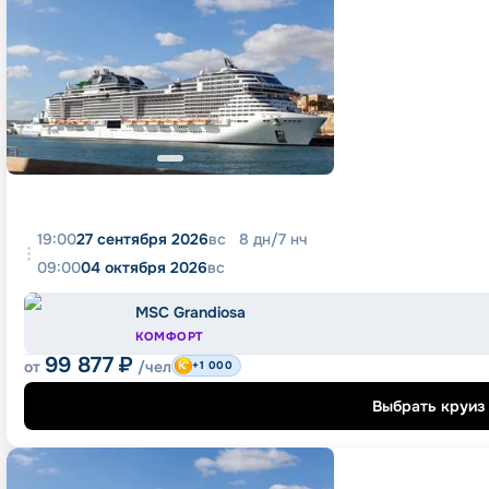
19:00
27 сентября 2026
вс
8
дн
/
7
нч
09:00
04 октября 2026
вс
MSC Grandiosa
КОМФОРТ
99 877
₽
от
/чел
+1 000
Выбрать круиз