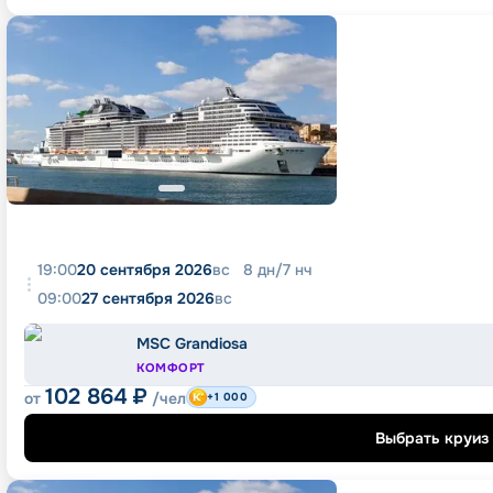
19:00
20 сентября 2026
вс
8
дн
/
7
нч
09:00
27 сентября 2026
вс
MSC Grandiosa
КОМФОРТ
102 864
₽
от
/чел
+1 000
Выбрать круиз