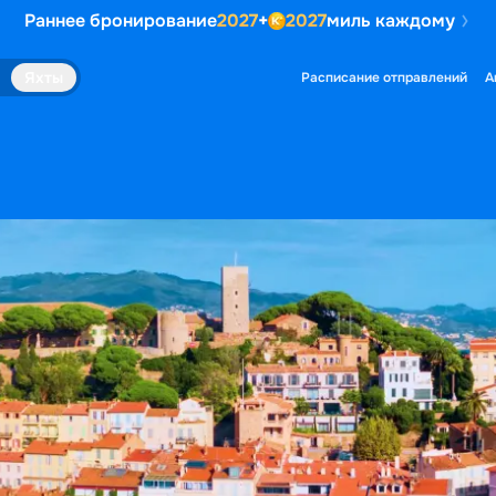
Раннее бронирование
2027
+
2027
миль каждому
Яхты
Расписание отправлений
А