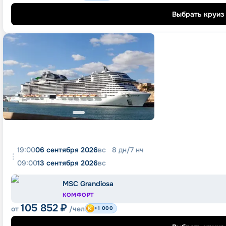
Выбрать круиз
19:00
06 сентября 2026
вс
8
дн
/
7
нч
09:00
13 сентября 2026
вс
MSC Grandiosa
КОМФОРТ
105 852
₽
от
/чел
+1 000