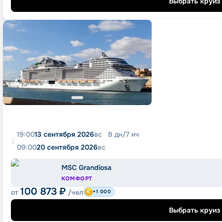
Выбрать круиз
19:00
13 сентября 2026
вс
8
дн
/
7
нч
09:00
20 сентября 2026
вс
MSC Grandiosa
КОМФОРТ
100 873
₽
от
/чел
+1 000
Выбрать круиз