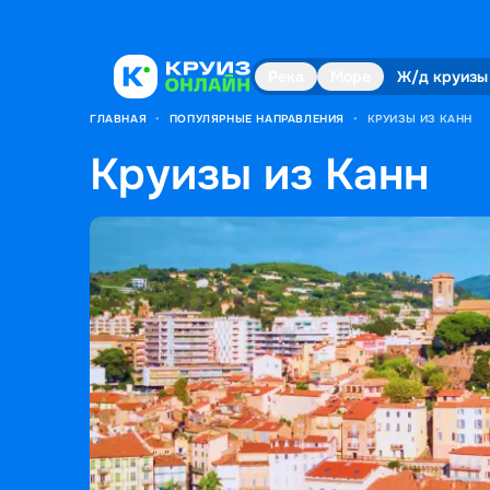
Река
Море
Ж/д круизы
ГЛАВНАЯ
•
ПОПУЛЯРНЫЕ НАПРАВЛЕНИЯ
•
КРУИЗЫ ИЗ КАНН
Круизы из Канн