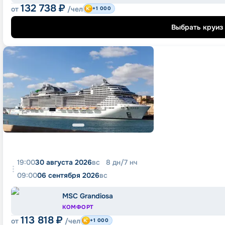
132 738
₽
от
/чел
+1 000
Выбрать круиз
19:00
30 августа 2026
вс
8
дн
/
7
нч
09:00
06 сентября 2026
вс
MSC Grandiosa
КОМФОРТ
113 818
₽
от
/чел
+1 000