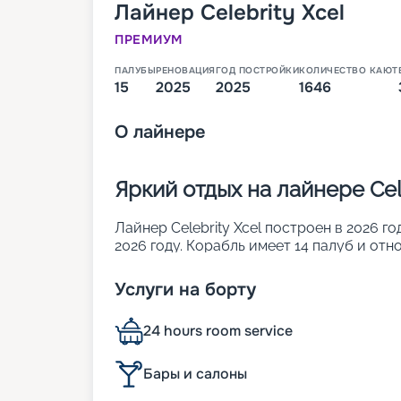
Лайнер
Celebrity Xcel
ПРЕМИУМ
ПАЛУБЫ
РЕНОВАЦИЯ
ГОД ПОСТРОЙКИ
КОЛИЧЕСТВО КАЮТ
15
2025
2025
1646
О
лайнере
Яркий отдых на лайнере Cele
Лайнер Celebrity Xcel построен в 2026 го
2026 году. Корабль имеет 14 палуб и отн
327 метров, а ширина – 39 метров. Судно
будут готовы разместить 3950 пассажир
Услуги на борту
туристам:
• многофункциональную площадку Magic 
24 hours room service
последней палубы на уровень воды;
• сад на крыше, который впечатлит свое
• большой выбор кают разных классов, 
Бары и салоны
найти номер по душе;