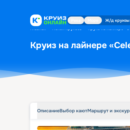
Описание
Выбор кают
Маршрут и экску
Река
Море
Ж/д круизы
Главная
•
Поиск круизов
•
Круиз на лайнере «Ce
Круиз на лайнере «Cele
Описание
Выбор кают
Маршрут и экску