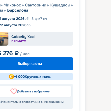
Миконос
Санторини
Кушадасы
на
Барселона
5 августа 2026
сб
8
дн
/
7
нч
22 августа 2026
сб
Celebrity Xcel
ПРЕМИУМ
6 276
₽
/ чел
Выбор каюты
+
1 000
Круизных миль
Добавить в избранное
Моментально оповестим о снижении цены