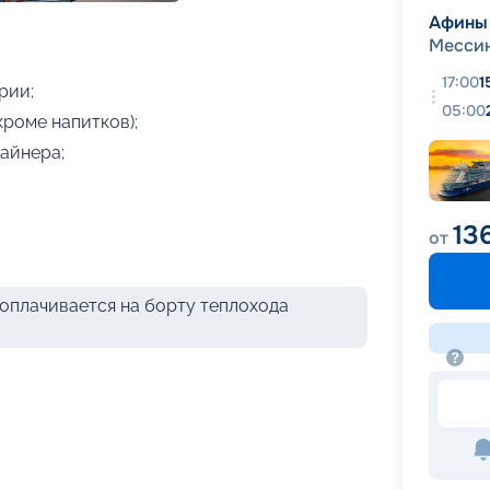
+
11
фотографий
Афины
Месси
17:00
1
рии;
05:00
кроме напитков);
айнера;
13
от
оплачивается на борту теплохода