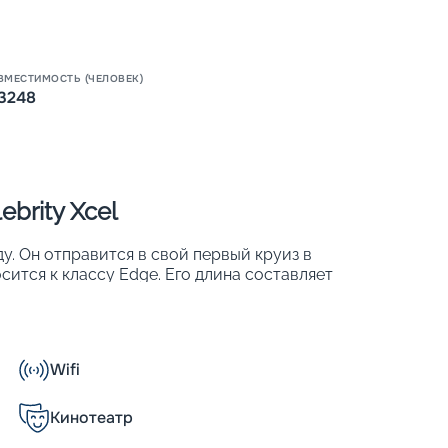
ВМЕСТИМОСТЬ (ЧЕЛОВЕК)
3248
brity Xcel
ду. Он отправится в свой первый круиз в
осится к классу Edge. Его длина составляет
 предлагает гостям 1646 кают, которые
ов. Это новейшее судно предлагает
Carpet, которая эффектно спускается с
Wifi
й эстетикой;
среди которых каждый турист сможет
Кинотеатр