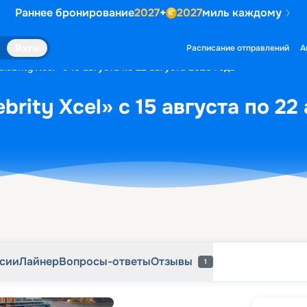
Раннее бронирование
2027
+
2027
миль каждому
рсии
Лайнер
Вопросы-ответы
Отзывы
1
Яхты
Расписание отправлений
А
lebrity Xcel» с 15 августа по 22 августа 2026 года
brity Xcel» с 15 августа по 22
рсии
Лайнер
Вопросы-ответы
Отзывы
1