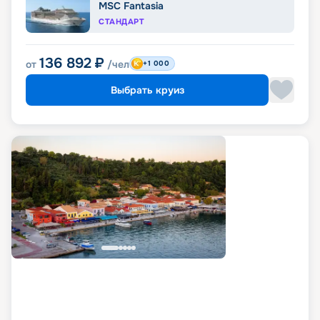
MSC Fantasia
СТАНДАРТ
136 892
₽
от
/чел
+1 000
Выбрать круиз