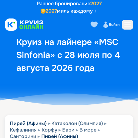
Раннее бронирование
2027
2027
миль каждому
Описание
Выбор кают
Маршрут и экск
Войти
Круиз на лайнере «MSC
Sinfonia» с 28 июля по 4
августа 2026 года
Пирей (Афины)
Катаколон (Олимпия)
Кефалиния
Корфу
Бари
В море
Санторини
Пирей (Афины)