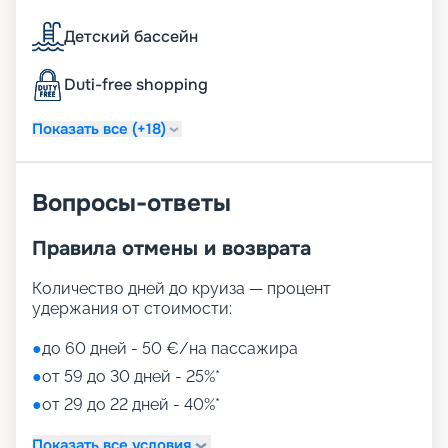
Путешествуйте с
«Круиз.онлайн»
Детский бассейн
Туры MSC Sinfonia в навигацию 2026 - 2027 г. –
Duti-free shopping
это увлекательное путешествие вдоль берегов
Италии, Греции и других стран
Показать все (+18)
Средиземноморья. Предлагаем купить путевку
онлайн на нашем сайте. Здесь представлено
расписание круизов, схемы палуб, цены на
Вопросы-ответы
путевки, описание кают и прочая информация.
Мечтали о сказочном отдыхе? Вас ждут
волшебные пейзажи Средиземного моря! А для
Правила отмены и возврата
того чтобы получить лучшие места,
воспользуйтесь услугой раннего бронирования.
Количество дней до круиза — процент
удержания от стоимости:
●
до 60 дней - 50 €/на пассажира
●
от 59 до 30 дней - 25%*
●
от 29 до 22 дней - 40%*
Показать все условия