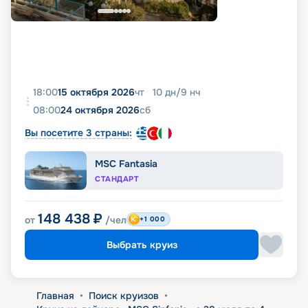
18:00
15 октября 2026
чт
10
дн
/
9
нч
08:00
24 октября 2026
сб
Вы посетите 3 страны:
MSC Fantasia
СТАНДАРТ
148 438
₽
от
/чел
+1 000
Выбрать круиз
Главная
•
Поиск круизов
•