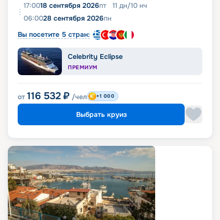
17:00
18 сентября 2026
пт
11
дн
/
10
нч
06:00
28 сентября 2026
пн
Вы посетите 5 стран:
Celebrity Eclipse
ПРЕМИУМ
116 532
₽
от
/чел
+1 000
Выбрать круиз