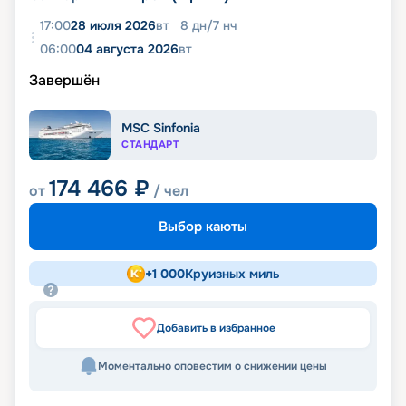
17:00
28 июля 2026
вт
8
дн
/
7
нч
06:00
04 августа 2026
вт
Завершён
MSC Sinfonia
СТАНДАРТ
174 466
₽
от
/ чел
Выбор каюты
+
1 000
Круизных миль
Добавить в избранное
Моментально оповестим о снижении цены