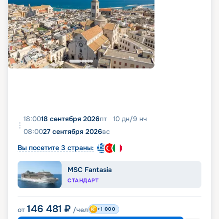
18:00
18 сентября 2026
пт
10
дн
/
9
нч
08:00
27 сентября 2026
вс
Вы посетите 3 страны:
MSC Fantasia
СТАНДАРТ
146 481
₽
от
/чел
+1 000