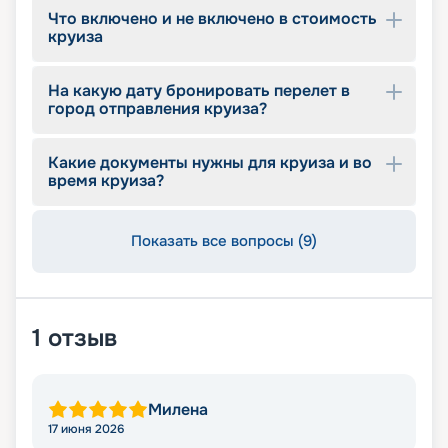
Что включено и не включено в стоимость
круиза
На какую дату бронировать перелет в
город отправления круиза?
Какие документы нужны для круиза и во
время круиза?
Показать все вопросы (9)
1
отзыв
Милена
17 июня 2026