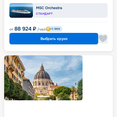
MSC Orchestra
СТАНДАРТ
88 924
₽
от
/чел
+1 000
Выбрать круиз