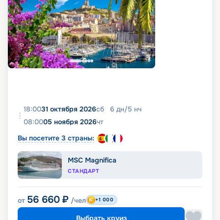
18:00
31 октября 2026
сб
6
дн
/
5
нч
08:00
05 ноября 2026
чт
Вы посетите 3 страны:
MSC Magnifica
СТАНДАРТ
56 660
₽
от
/чел
+1 000
Выбрать круиз