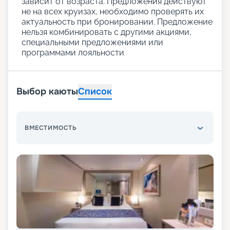
зависит от возраста. Предложения действуют
не на всех круизах, необходимо проверять их
актуальность при бронировании. Предложение
нельзя комбинировать с другими акциями,
специальными предложениями или
программами лояльности
Выбор каюты
Список
ВМЕСТИМОСТЬ