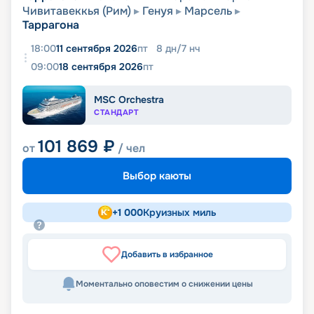
Чивитавеккья (Рим)
Генуя
Марсель
Таррагона
18:00
11 сентября 2026
пт
8
дн
/
7
нч
09:00
18 сентября 2026
пт
MSC Orchestra
СТАНДАРТ
101 869
₽
от
/ чел
Выбор каюты
+
1 000
Круизных миль
Добавить в избранное
Моментально оповестим о снижении цены