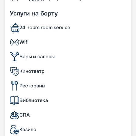
Лайнер MSC Orchestra – яркий представитель
судов класса Musica. Он построен в 2007 году и
Услуги на борту
через 10 лет претерпел реновацию. Корабль
отличается изящным внешним видом и
продуманными дизайнами. На борту могут
24 hours room service
находится до 2 550 человек. Другие
характеристики:
Wifi
• ширина – 32 м;
• длина – 294 м;
Бары и салоны
• число палуб – 16, из них 13 пассажирских;
• водоизмещение – 89,6 тыс. т;
• скорость – 23 узла.
Кинотеатр
К услугам пассажиров
Рестораны
MSC Orchestra способен принять на борт 2550
Библиотека
пассажиров. Их ожидают 1275 кают, из которых
80 % – внешние, а более 60 % оснащены
балконом. В каждой каюте есть ванная комната,
СПА
кондиционер, бар, интерактивное телевидение и
другие удобства. Не меньшим комфортом
Казино
отличаются общественные пространства. В