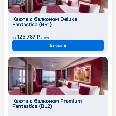
Каюта с балконом Deluxe
Fantastica (BR1)
125 767
₽
от
/чел
Выбрать
Каюта с балконом Premium
Fantastica (BL2)