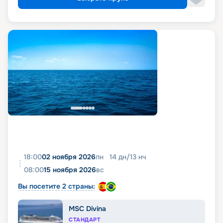
18:00
02 ноября 2026
пн
14
дн
/
13
нч
08:00
15 ноября 2026
вс
Вы посетите 2 страны:
MSC Divina
СТАНДАРТ