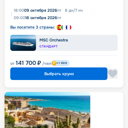
18:00
09 октября 2026
пт
8
дн
/
7
нч
09:00
16 октября 2026
пт
Вы посетите 3 страны:
MSC Orchestra
СТАНДАРТ
141 700
₽
от
/чел
+1 000
Выбрать круиз