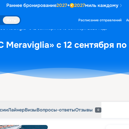
Раннее бронирование
2027
+
2027
миль каждому
рсии
Лайнер
Визы
Вопросы-ответы
Отзывы
0
Яхты
Расписание отправлений
А
C Meraviglia» с 12 сентября по 19 сентября 2026 года
Meraviglia» с 12 сентября по
рсии
Лайнер
Визы
Вопросы-ответы
Отзывы
0