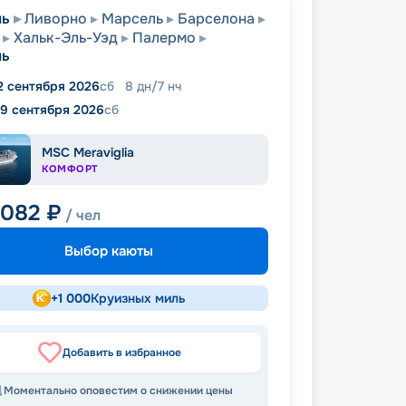
ль
Ливорно
Марсель
Барселона
Хальк-Эль-Уэд
Палермо
ль
2 сентября 2026
сб
8
дн
/
7
нч
19 сентября 2026
сб
MSC Meraviglia
КОМФОРТ
 082
₽
/ чел
Выбор каюты
+
1 000
Круизных миль
Добавить в избранное
Моментально оповестим о снижении цены