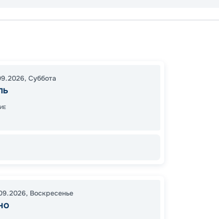
Неапо
В море
Неапо
09.2026
,
Суббота
16:30
1
ль
06:30
ИЕ
97
от
.09.2026
,
Воскресенье
но