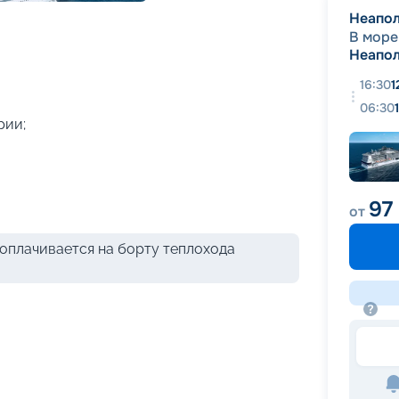
+
44
фотографий
Неапо
В море
Неапо
16:30
1
06:30
рии;
97
от
оплачивается на борту теплохода