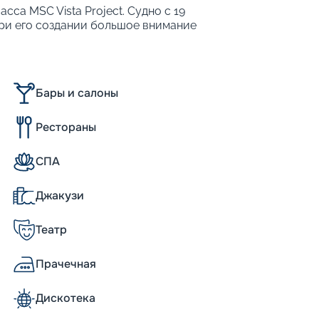
сса MSC Vista Project. Судно с 19
При его создании большое внимание
метры судна:
Бары и салоны
Рестораны
СПА
нному классу флота MSC, был спущен на
Джакузи
 19-палубный мегалайнер отличается
) и уникальными масштабами
Театр
са впервые применили приложение для
аствовать во внутренней жизни лайнера.
ационные стенды и видеопанели в
Прачечная
торженные отзывы вызывает невероятное
 пассажиры называют светодиодный
Дискотека
ой торговой галереей. Галерея-променад с
орабля на 93 м, а купол над ней