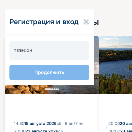
Популярные круизы
Регистрация и вход
Спецпредложение - 10%
ТЕЛЕФОН
Продолжить
14:30
15 августа 2026
сб
8
дн
/
7
нч
20:00
20 ав
20:00
22 августа 2026
сб
08:00
23 ав