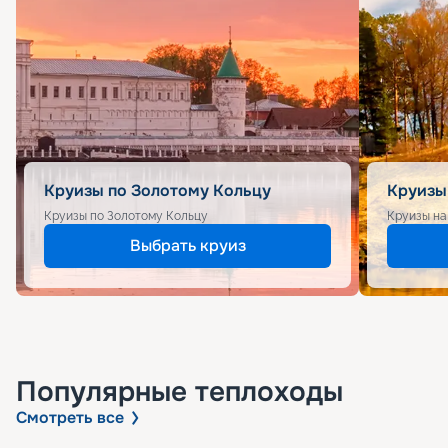
Круизы по Золотому Кольцу
Круизы
Круизы по Золотому Кольцу
Круизы на
Выбрать круиз
Популярные
теплоходы
Смотреть все