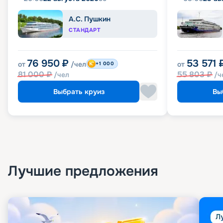
А.С. Пушкин
СТАНДАРТ
76 950
₽
53 571
от
/чел
от
+1 000
81 000
₽
55 803
₽
/чел
/ч
Выбрать круиз
Вы
Лучшие предложения