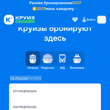
Раннее бронирование
2027
2027
миль каждому
Войти
Круизы бронируют
здесь
Речные
Морские
ЖД
Яхтенные
По России
По миру
ОТПРАВЛЕНИЯ
НАПРАВЛЕНИЕ