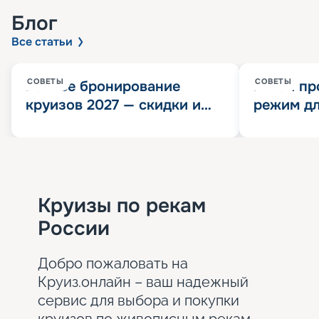
Блог
Все статьи
СОВЕТЫ
СОВЕТЫ
Раннее бронирование
Китай пр
круизов 2027 — скидки и
режим дл
розыгрыш 100 000
конца 202
Круизных миль
значит?
Круизы по рекам
России
Добро пожаловать на
Круиз.онлайн – ваш надежный
сервис для выбора и покупки