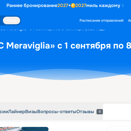
Раннее бронирование
2027
+
2027
миль каждому
рсии
Лайнер
Визы
Вопросы-ответы
Отзывы
0
Яхты
Расписание отправлений
А
C Meraviglia» с 1 сентября по 8 сентября 2026 года
 Meraviglia» с 1 сентября по 
рсии
Лайнер
Визы
Вопросы-ответы
Отзывы
0