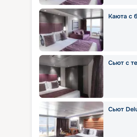
Каюта с 
Cьют с т
Сьют Delu