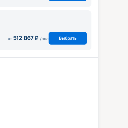
512 867
₽
Выбрать
от
/чел
лона
В море
Хальк-Эль-Уэд
мо
Неаполь
Ливорно
Марсель
лона
1 сентября 2026
вт
8
дн
/
7
нч
08 сентября 2026
вт
MSC Meraviglia
КОМФОРТ