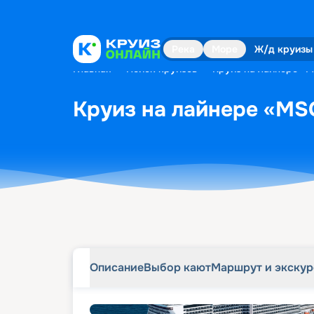
Описание
Выбор кают
Маршрут и экску
Река
Море
Ж/д круизы
Главная
•
Поиск круизов
•
Круиз на лайнере «MS
Круиз на лайнере «MSC
Описание
Выбор кают
Маршрут и экску