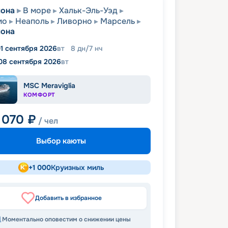
лона
В море
Хальк-Эль-Уэд
мо
Неаполь
Ливорно
Марсель
лона
1 сентября 2026
вт
8
дн
/
7
нч
08 сентября 2026
вт
MSC Meraviglia
КОМФОРТ
 070
₽
/ чел
Выбор каюты
+
1 000
Круизных миль
Добавить в избранное
Моментально оповестим о снижении цены