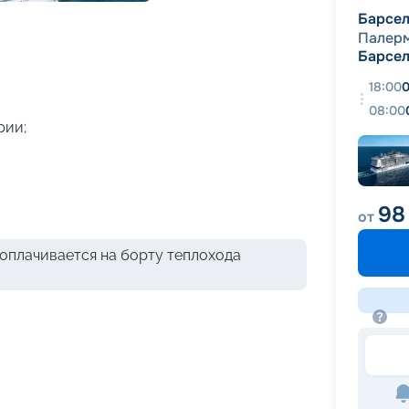
+
44
фотографий
Барсе
Палер
Барсе
18:00
0
08:00
рии;
98
от
оплачивается на борту теплохода