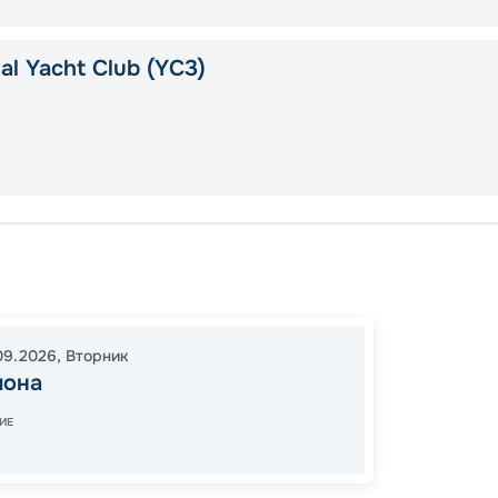
l Yacht Club (YC3)
Барсе
Палер
Барсе
09.2026
,
Вторник
18:00
0
лона
08:00
ИЕ