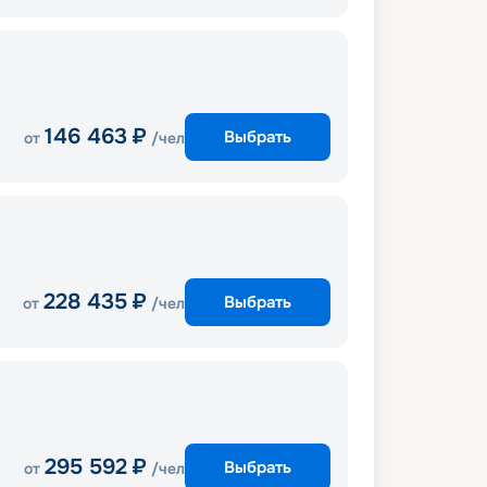
146 463
₽
Выбрать
от
/чел
228 435
₽
Выбрать
от
/чел
295 592
₽
Выбрать
от
/чел