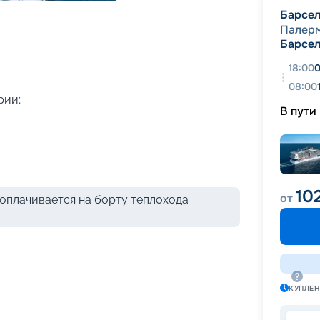
+
44
фотографий
Барсе
Палер
Барсе
18:00
0
08:00
рии;
В пути
10
от
оплачивается на борту теплохода
КУПЛЕ