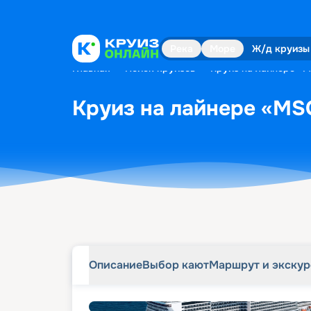
Описание
Выбор кают
Маршрут и экску
Река
Море
Ж/д круизы
Главная
•
Поиск круизов
•
Круиз на лайнере «MS
Круиз на лайнере «MSC 
Описание
Выбор кают
Маршрут и экску