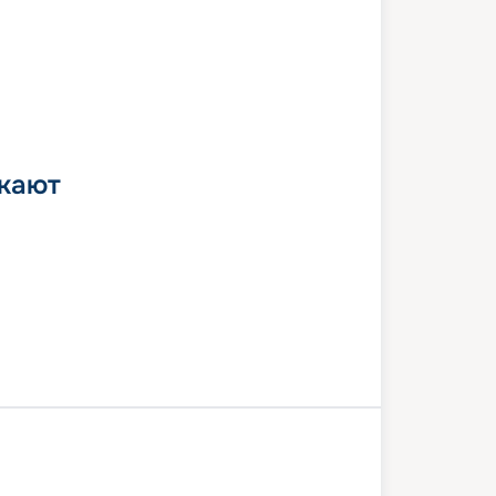
 кают
лона
В море
Хальк-Эль-Уэд