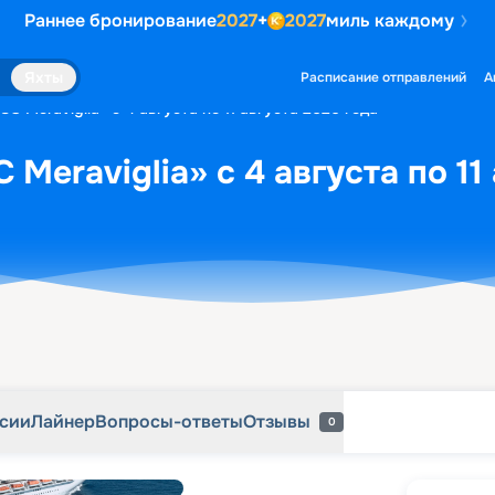
Раннее бронирование
2027
+
2027
миль каждому
рсии
Лайнер
Вопросы-ответы
Отзывы
0
Яхты
Расписание отправлений
А
C Meraviglia» с 4 августа по 11 августа 2026 года
Meraviglia» с 4 августа по 11
рсии
Лайнер
Вопросы-ответы
Отзывы
0