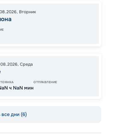
Палер
Барсе
08.2026
,
Вторник
18:00
0
лона
08:00
ИЕ
В пути
.08.2026
,
Среда
10
е
от
СТОЯНКА
ОТПРАВЛЕНИЕ
NaN ч NaN мин
КУПЛЕ
все дни (6)