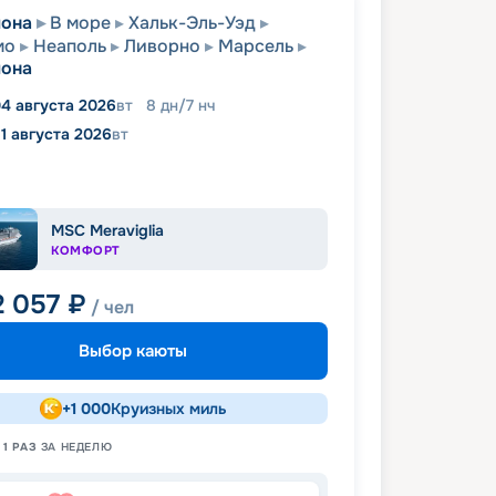
лона
В море
Хальк-Эль-Уэд
мо
Неаполь
Ливорно
Марсель
лона
4 августа 2026
вт
8
дн
/
7
нч
11 августа 2026
вт
MSC Meraviglia
КОМФОРТ
2 057
₽
/ чел
Выбор каюты
+
1 000
Круизных миль
Н
1
РАЗ
ЗА НЕДЕЛЮ