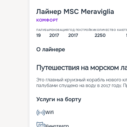
Лайнер
MSC Meraviglia
КОМФОРТ
ПАЛУБЫ
РЕНОВАЦИЯ
ГОД ПОСТРОЙКИ
КОЛИЧЕСТВО КАЮТ
19
2017
2017
2250
О
лайнере
Путешествия на морском ла
Это главный круизный корабль нового кла
палубами спущено на воду в 2017 году. 
уделялось цифровизации. Значимые пара
• ширина – 65 м;
Услуги на борту
• длина – 316 м;
• водоизмещение – около 172 тыс. т;
Wifi
• осадка – 9 м;
• число кают – 2 250;
• вместительность – 5 714 человек.
Кинотеатр