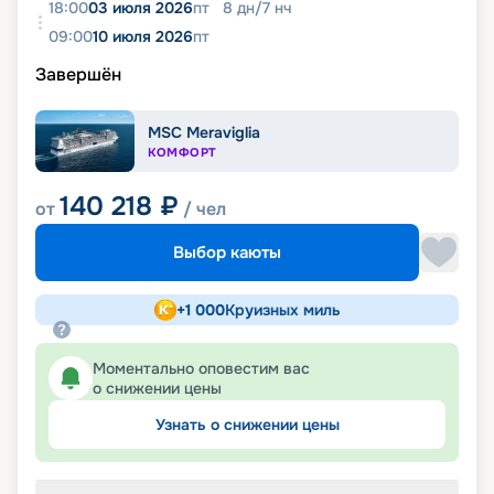
18:00
03 июля 2026
пт
8
дн
/
7
нч
09:00
10 июля 2026
пт
Завершён
MSC Meraviglia
КОМФОРТ
140 218
₽
от
/ чел
Выбор каюты
+
1 000
Круизных миль
Моментально оповестим вас
о снижении цены
Узнать о снижении цены