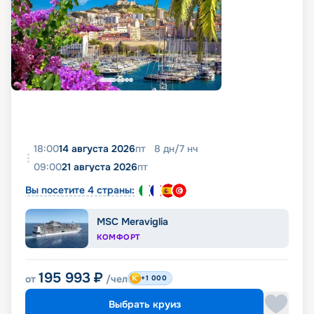
18:00
14 августа 2026
пт
8
дн
/
7
нч
09:00
21 августа 2026
пт
Вы посетите 4 страны:
MSC Meraviglia
КОМФОРТ
195 993
₽
от
/чел
+1 000
Выбрать круиз