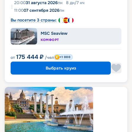
20:00
31 августа 2026
пн
8
дн
/
7
нч
11:00
07 сентября 2026
пн
Вы посетите 3 страны:
MSC Seaview
КОМФОРТ
175 444
₽
от
/чел
+1 000
Выбрать круиз