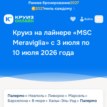
Раннее бронирование
2027
2027
миль каждому
Описание
Выбор кают
Маршрут и экск
Войти
Круиз на лайнере «MSC
Meraviglia» с 3 июля по
10 июля 2026 года
Палермо
Неаполь
Ливорно
Марсель
Барселона
В море
Хальк-Эль-Уэд
Палермо