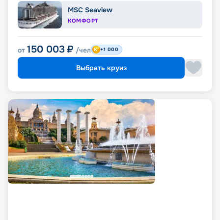
MSC Seaview
КОМФОРТ
150 003
₽
от
/чел
+1 000
Выбрать круиз