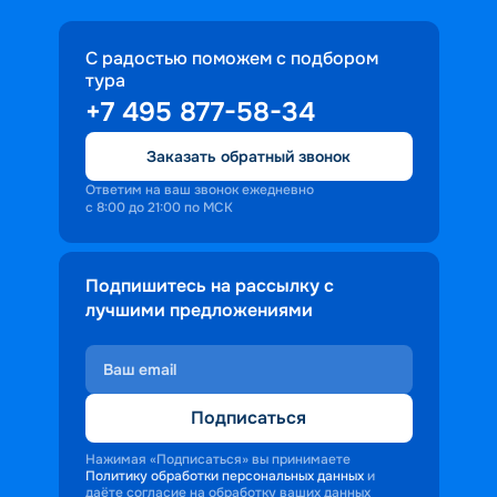
интересными портовыми городами 
Испании, Италии, Греции, Франции и 
С радостью поможем с подбором
других стран региона.
тура
+7 495 877-58-34
Заказать обратный звонок
Ответим на ваш звонок ежедневно
с 8:00 до 21:00 по МСК
Подпишитесь на рассылку с
лучшими предложениями
Подписаться
Нажимая «Подписаться» вы принимаете
Политику обработки персональных данных
и
даёте согласие на обработку ваших данных