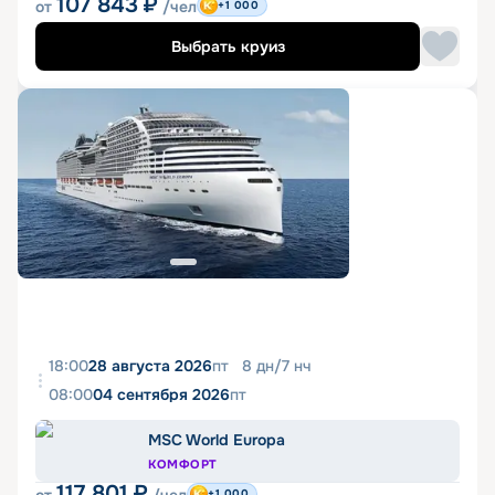
107 843
₽
от
/чел
+1 000
Выбрать круиз
18:00
28 августа 2026
пт
8
дн
/
7
нч
08:00
04 сентября 2026
пт
MSC World Europa
КОМФОРТ
117 801
₽
+1 000