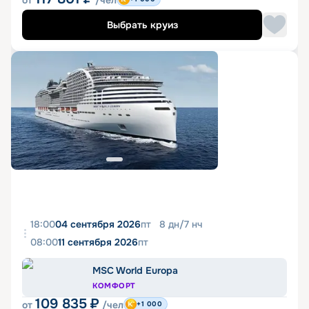
от
/чел
Выбрать круиз
18:00
04 сентября 2026
пт
8
дн
/
7
нч
08:00
11 сентября 2026
пт
MSC World Europa
КОМФОРТ
109 835
₽
от
/чел
+1 000