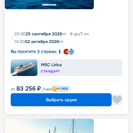
20:30
25 сентября 2026
пт
8
дн
/
7
нч
14:00
02 октября 2026
пт
Вы посетите 3 страны:
MSC Lirica
СТАНДАРТ
83 256
₽
от
/чел
+1 000
Выбрать круиз