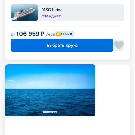
MSC Lirica
СТАНДАРТ
106 959
₽
от
/чел
+1 000
Выбрать круиз