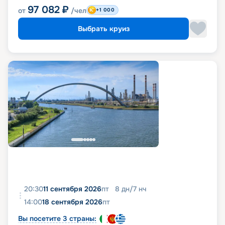
97 082
₽
от
/чел
+1 000
Выбрать круиз
20:30
11 сентября 2026
пт
8
дн
/
7
нч
14:00
18 сентября 2026
пт
Вы посетите 3 страны: