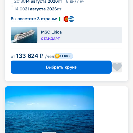
20:30
14 августа 2026
пт
8
дн
/
7
нч
14:00
21 августа 2026
пт
Вы посетите 3 страны:
MSC Lirica
СТАНДАРТ
133 624
₽
от
/чел
+1 000
Выбрать круиз