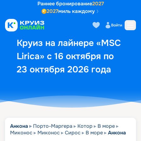
Раннее бронирование
2027
2027
миль каждому
Описание
Выбор кают
Маршрут и экск
Войти
Круиз на лайнере «MSC
Lirica» с 16 октября по
23 октября 2026 года
Анкона
Порто-Маргера
Котор
В море
Миконос
Миконос
Сирос
В море
Анкона