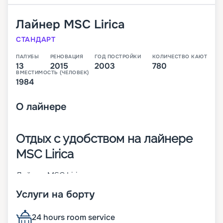
Лайнер
MSC Lirica
СТАНДАРТ
ПАЛУБЫ
РЕНОВАЦИЯ
ГОД ПОСТРОЙКИ
КОЛИЧЕСТВО КАЮТ
13
2015
2003
780
ВМЕСТИМОСТЬ (ЧЕЛОВЕК)
1984
О
лайнере
Отдых с удобством на лайнере
MSC Lirica
Лайнер MSC Lirica сочетает высокие
мореходные способности и стильные дизайны
Услуги на борту
интерьеров. Судно было построено во Франции
в 2003-м, а в 2018 году проведена реновация.
Оно является обладателем ряда международных
24 hours room service