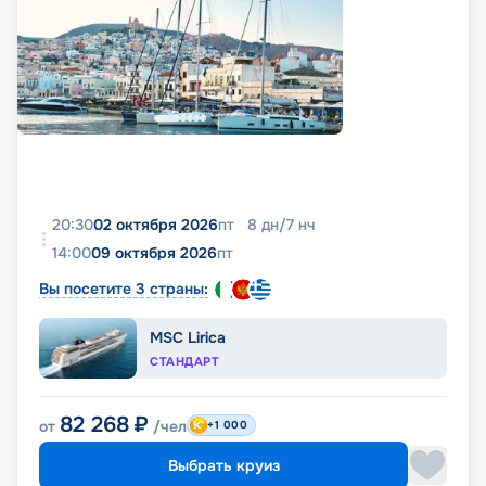
20:30
02 октября 2026
пт
8
дн
/
7
нч
14:00
09 октября 2026
пт
Вы посетите 3 страны:
MSC Lirica
СТАНДАРТ
82 268
₽
от
/чел
+1 000
Выбрать круиз