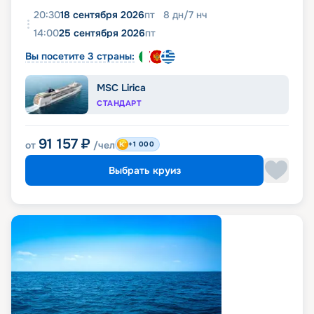
20:30
18 сентября 2026
пт
8
дн
/
7
нч
14:00
25 сентября 2026
пт
Вы посетите 3 страны:
MSC Lirica
СТАНДАРТ
91 157
₽
от
/чел
+1 000
Выбрать круиз