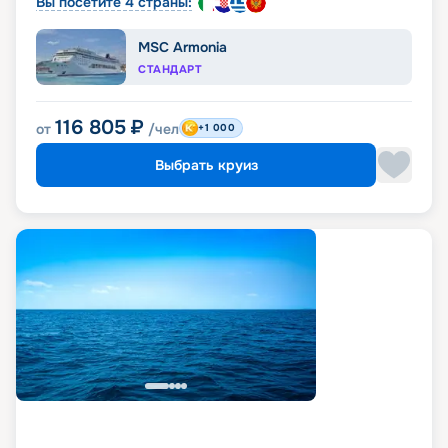
Вы посетите 4 страны:
MSC Armonia
СТАНДАРТ
116 805
₽
от
/чел
+1 000
Выбрать круиз