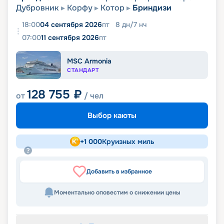
Дубровник
Корфу
Котор
Бриндизи
18:00
04 сентября 2026
пт
8
дн
/
7
нч
07:00
11 сентября 2026
пт
MSC Armonia
СТАНДАРТ
128 755
₽
от
/ чел
Выбор каюты
+
1 000
Круизных миль
Добавить в избранное
Моментально оповестим о снижении цены