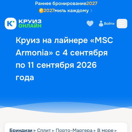
Раннее бронирование
2027
2027
миль каждому
Описание
Выбор кают
Маршрут и экск
Войти
Круиз на лайнере «MSC
Armonia» с 4 сентября
по 11 сентября 2026
года
Бриндизи
Сплит
Порто-Маргера
В море