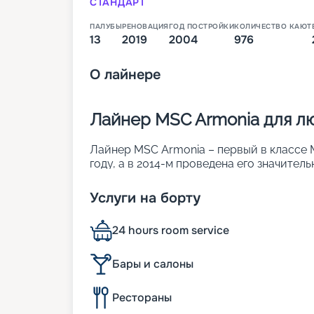
СТАНДАРТ
ПАЛУБЫ
РЕНОВАЦИЯ
ГОД ПОСТРОЙКИ
КОЛИЧЕСТВО КАЮТ
13
2019
2004
976
О
лайнере
Лайнер MSC Armonia для л
Лайнер MSC Armonia – первый в классе MS
году, а в 2014-м проведена его значител
отличается высокими показателями комф
• ширина – 29 м;
Услуги на борту
• длина – 251 м;
• водоизмещение – 65 тыс. т;
24 hours room service
• количество палуб – 13;
• осадка – 10,1 м;
• скорость – 20,1 узла;
Бары и салоны
• общее число кают – 976. Они рассчита
человек.
Рестораны