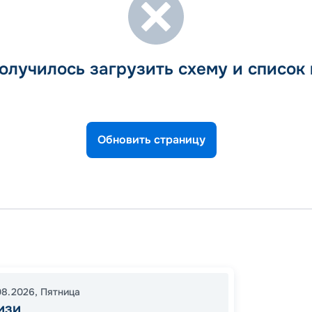
олучилось загрузить схему и список
Обновить страницу
Бринд
В море
Бринд
08.2026
,
Пятница
18:00
2
изи