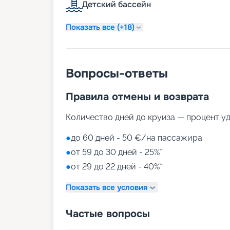
Детский бассейн
• ежевечерние представления в театре La
• музыкально-танцевальный лаунж;
Показать все (+18)
• спа-процедуры MSC Aurea Spa;
• бассейны;
• тренажерный зал;
• казино Palm Beach Casino.
Вопросы-ответы
Детей привлекают разновозрастные игро
Namco и LEGO, аквапарк. Чтобы купить п
Посмотрите на нашем сайте расписание 
Правила отмены и возврата
схемы палуб, фото и описание кают, отз
готовиться к приключениям! А воспольз
Количество дней до круиза — процент у
вы сможете получить самые комфортные
●
до 60 дней - 50 €/на пассажира
●
от 59 до 30 дней - 25%*
●
от 29 до 22 дней - 40%*
Показать все условия
Частые вопросы