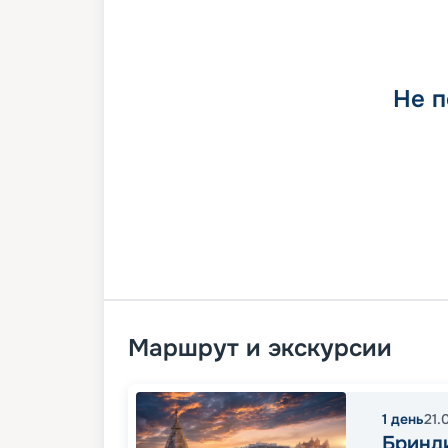
Не п
Маршрут и экскурсии
1
день
21.
Бринд