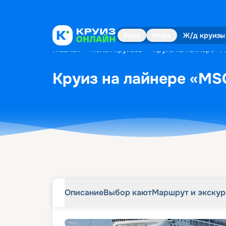
Описание
Выбор кают
Маршрут и экску
Река
Море
Ж/д круизы
Главная
•
Поиск круизов
•
Круиз на лайнере «MS
Круиз на лайнере «MSC
Описание
Выбор кают
Маршрут и экску