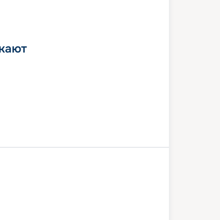
 кают
изи
Сплит
Порто-Маргера
Дубровник
Корфу
Котор
изи
1 августа 2026
пт
8
дн
/
7
нч