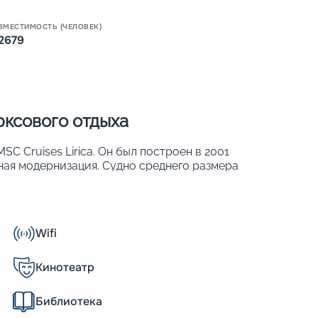
Пишит
ВМЕСТИМОСТЬ (ЧЕЛОВЕК)
2679
юксового отдыха
C Cruises Lirica. Он был построен в 2001
ьная модернизация. Судно среднего размера
орта. Его основные параметры:
Wifi
Кинотеатр
ны на комфортное расселение 2 679
Библиотека