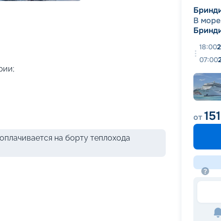
+
36
фотографий
Бринд
В море
Бринд
18:00
2
07:00
рии;
15
от
оплачивается на борту теплохода