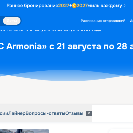
Раннее бронирование
2027
+
2027
миль каждому
рсии
Лайнер
Вопросы-ответы
Отзывы
0
Яхты
Расписание отправлений
А
C Armonia» с 21 августа по 28 августа 2026 года
 Armonia» с 21 августа по 28 
рсии
Лайнер
Вопросы-ответы
Отзывы
0