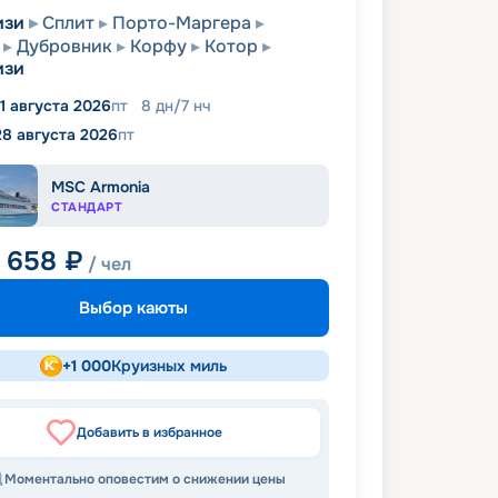
изи
Сплит
Порто-Маргера
Дубровник
Корфу
Котор
изи
1 августа 2026
пт
8
дн
/
7
нч
28 августа 2026
пт
MSC Armonia
СТАНДАРТ
1 658
₽
/ чел
Выбор каюты
+
1 000
Круизных миль
Добавить в избранное
Моментально оповестим о снижении цены