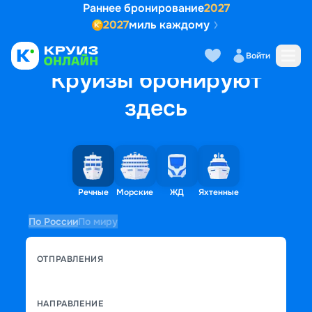
Раннее бронирование
2027
2027
миль каждому
Войти
Круизы бронируют
здесь
Речные
Морские
ЖД
Яхтенные
По России
По миру
ОТПРАВЛЕНИЯ
НАПРАВЛЕНИЕ