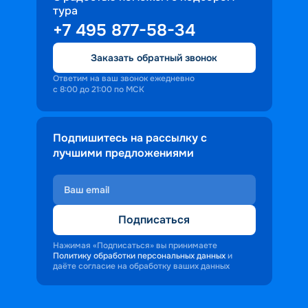
тура
доброжелательность и заинтересованность 
+7 495 877-58-34
персонала корабля в каждом госте.
Ступая на борт теплохода, пассажиры 
Заказать обратный звонок
попадают в совершенно иную атмосферу, 
где властвует тяга к приключениям и 
Ответим на ваш звонок ежедневно
с 8:00 до 21:00 по МСК
открытиям.
Подпишитесь на рассылку с
лучшими предложениями
Подписаться
Нажимая «Подписаться» вы принимаете
Политику обработки персональных данных
и
даёте согласие на обработку ваших данных