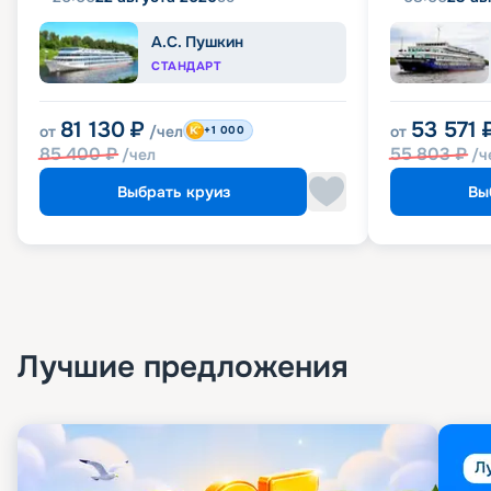
А.С. Пушкин
СТАНДАРТ
81 130
₽
53 571
от
/чел
от
+1 000
85 400
₽
55 803
₽
/чел
/ч
Выбрать круиз
Вы
Лучшие предложения