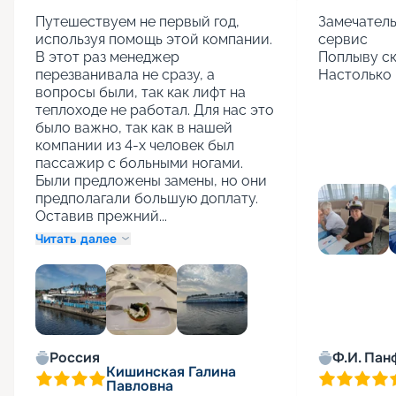
Путешествуем не первый год, 
Замечатель
используя помощь этой компании. 
сервис

В этот раз менеджер 
Поплыву ск
перезванивала не сразу, а 
Настолько 
вопросы были, так как лифт на 
теплоходе не работал. Для нас это 
было важно, так как в нашей 
компании из 4-х человек был 
пассажир с больными ногами. 
Были предложены замены, но они 
предполагали большую доплату. 
Оставив прежний...
Читать далее
+
1
Россия
Ф.И. Пан
Кишинская Галина
Павловна