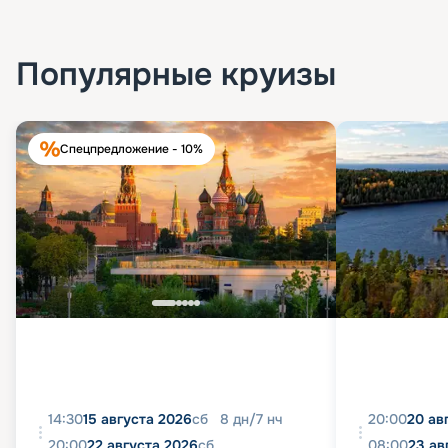
Популярные круизы
Спецпредложение - 10%
14:30
15 августа 2026
сб
8
дн
/
7
нч
20:00
20 ав
20:00
22 августа 2026
сб
08:00
23 ав