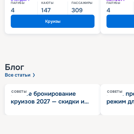
ПАЛУБЫ
КАЮТЫ
ПАССАЖИРЫ
ПАЛУБЫ
4
147
309
4
Круизы
Блог
Все статьи
СОВЕТЫ
СОВЕТЫ
Раннее бронирование
Китай пр
круизов 2027 — скидки и
режим дл
розыгрыш 100 000
конца 202
Круизных миль
значит?