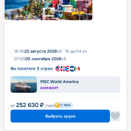
фото, реальные отзывы пассажиров, подробные
характеристики кают и палуб. Вся эта
информация доступна на этой же странице.
18:00
22 августа 2026
сб
15
дн
/
14
нч
07:00
05 сентября 2026
сб
Вы посетите 5 стран:
MSC World America
КОМФОРТ
252 630
₽
от
/чел
+1 000
Выбрать круиз