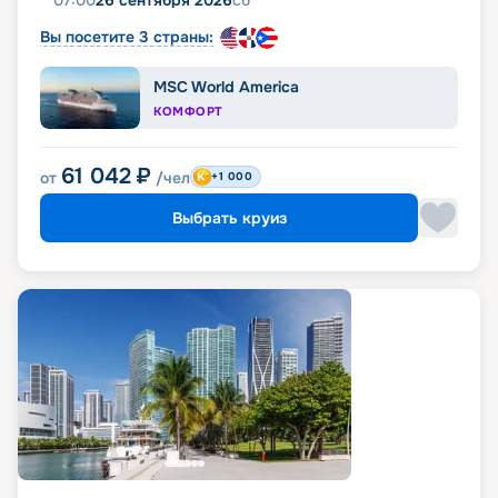
07:00
26 сентября 2026
сб
Вы посетите 3 страны:
MSC World America
КОМФОРТ
61 042
₽
от
/чел
+1 000
Выбрать круиз