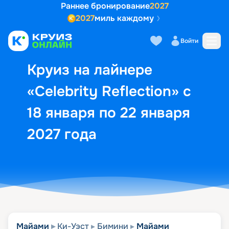
Раннее бронирование
2027
2027
миль каждому
Описание
Выбор кают
Маршрут и экск
Войти
Круиз на лайнере
«Celebrity Reflection» с
18 января по 22 января
2027 года
Майами
Ки-Уэст
Бимини
Майами