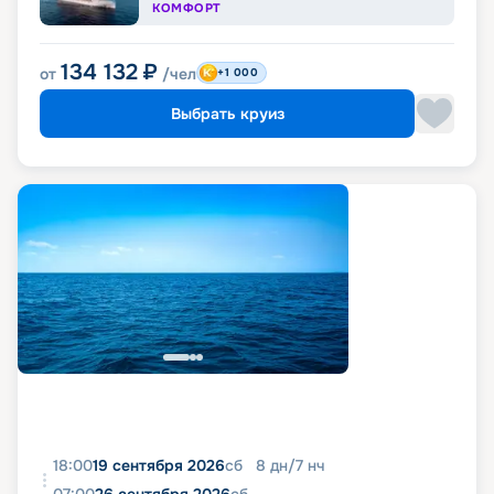
КОМФОРТ
134 132
₽
от
/чел
+1 000
Выбрать круиз
18:00
19 сентября 2026
сб
8
дн
/
7
нч