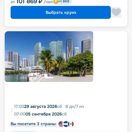
101 869
₽
от
/чел
+1 000
Выбрать круиз
17:00
29 августа 2026
сб
8
дн
/
7
нч
07:00
05 сентября 2026
сб
Вы посетите 3 страны: