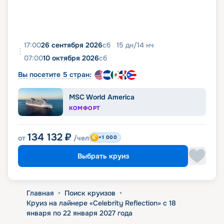
17:00
26 сентября 2026
сб
15
дн
/
14
нч
07:00
10 октября 2026
сб
Вы посетите 5 стран:
MSC World America
КОМФОРТ
134 132
₽
от
/чел
+1 000
Выбрать круиз
Главная
•
Поиск круизов
•
Круиз на лайнере «Celebrity Reflection» с 18
января по 22 января 2027 года