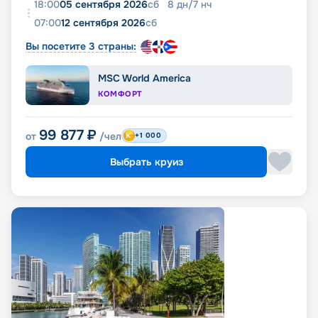
18:00
05 сентября 2026
сб
8
дн
/
7
нч
07:00
12 сентября 2026
сб
Вы посетите 3 страны:
MSC World America
КОМФОРТ
99 877
₽
от
/чел
+1 000
Выбрать круиз