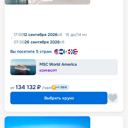
17:00
12 сентября 2026
сб
15
дн
/
14
нч
07:00
26 сентября 2026
сб
Вы посетите 5 стран:
MSC World America
КОМФОРТ
134 132
₽
от
/чел
+1 000
Выбрать круиз