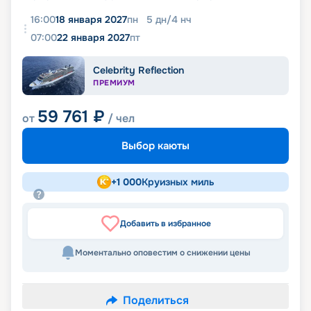
16:00
18 января 2027
пн
5
дн
/
4
нч
07:00
22 января 2027
пт
Celebrity Reflection
ПРЕМИУМ
59 761
₽
от
/ чел
Выбор каюты
+
1 000
Круизных миль
Добавить в избранное
Моментально оповестим о снижении цены
Поделиться