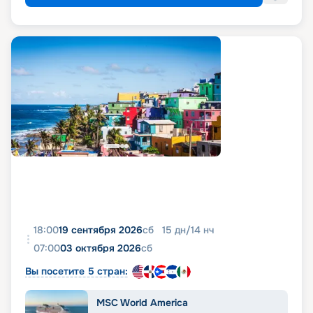
18:00
19 сентября 2026
сб
15
дн
/
14
нч
07:00
03 октября 2026
сб
Вы посетите 5 стран:
MSC World America