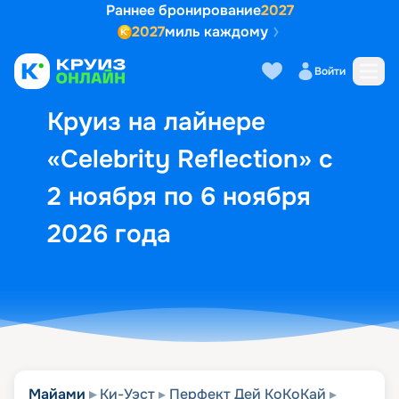
Раннее бронирование
2027
2027
миль каждому
Описание
Выбор кают
Маршрут и экск
Войти
Круиз на лайнере
«Celebrity Reflection» с
2 ноября по 6 ноября
2026 года
Майами
Ки-Уэст
Перфект Дей КоКоКай