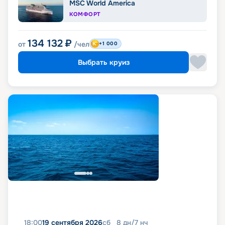
MSC World America
КОМФОРТ
134 132
₽
от
/чел
+1 000
Выбрать круиз
18:00
19 сентября 2026
сб
8
дн
/
7
нч