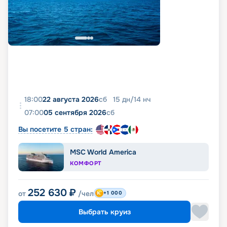
максимальное количество сведений, включая
фото, реальные отзывы пассажиров, подробные
характеристики кают и палуб. Вся эта
информация доступна на этой же странице.
18:00
22 августа 2026
сб
15
дн
/
14
нч
07:00
05 сентября 2026
сб
Вы посетите 5 стран:
MSC World America
КОМФОРТ
252 630
₽
от
/чел
+1 000
Выбрать круиз