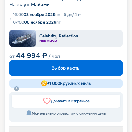
Нассау
Майами
16:00
02 ноября 2026
пн
5
дн
/
4
нч
07:00
06 ноября 2026
пт
Celebrity Reflection
ПРЕМИУМ
44 994
₽
от
/ чел
Выбор каюты
+
1 000
Круизных миль
Добавить в избранное
Моментально оповестим о снижении цены