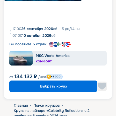
17:00
26 сентября 2026
сб
15
дн
/
14
нч
07:00
10 октября 2026
сб
Вы посетите 5 стран:
MSC World America
КОМФОРТ
134 132
₽
от
/чел
+1 000
Выбрать круиз
Главная
•
Поиск круизов
•
Круиз на лайнере «Celebrity Reflection» с 2
ноября по 6 ноября 2026 года