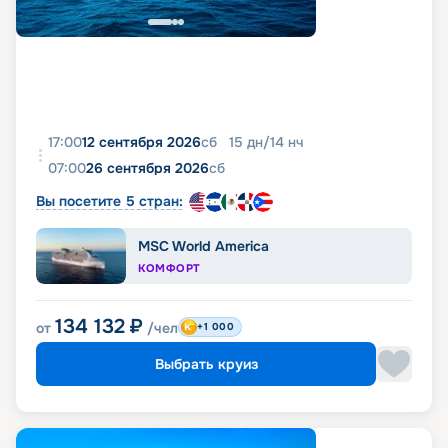
17:00
12 сентября 2026
сб
15
дн
/
14
нч
07:00
26 сентября 2026
сб
Вы посетите 5 стран:
MSC World America
КОМФОРТ
134 132
₽
от
/чел
+1 000
Выбрать круиз