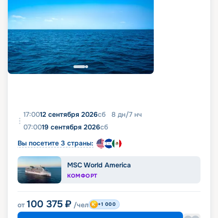
17:00
12 сентября 2026
сб
8
дн
/
7
нч
07:00
19 сентября 2026
сб
Вы посетите 3 страны:
MSC World America
КОМФОРТ
100 375
₽
от
/чел
+1 000