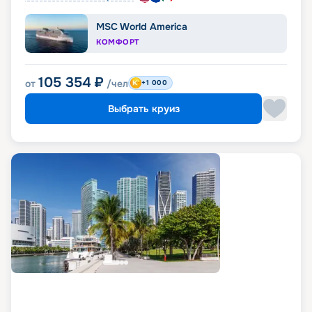
MSC World America
КОМФОРТ
105 354
₽
от
/чел
+1 000
Выбрать круиз