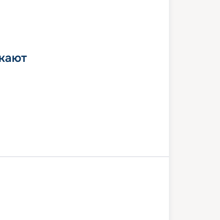
 кают
и
Перфект Дей КоКоКай
Нассау
и
3 июля 2026
пн
5
дн
/
4
нч