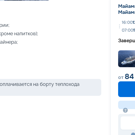
+
10
фотографий
Майам
Майам
16:00
1
рии;
07:00
кроме напитков);
Завер
айнера;
84
от
оплачивается на борту теплохода