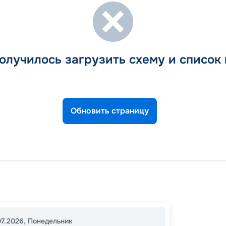
олучилось загрузить схему и список
Обновить страницу
Майам
Майам
16:00
1
07.2026
,
Понедельник