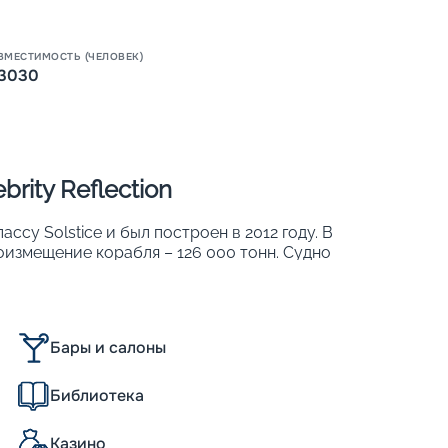
ВМЕСТИМОСТЬ (ЧЕЛОВЕК)
Пишит
3030
rity Reflection
лассу Solstice и был построен в 2012 году. В
оизмещение корабля – 126 000 тонн. Судно
имальную скорость 24 узла. На борту
е обеспечивают панорамный вид на океан;
Бары и салоны
м можно наслаждаться пикниками.
аюты, оснащенные всем необходимым, и
 программа на каждый день.
Библиотека
се
Казино