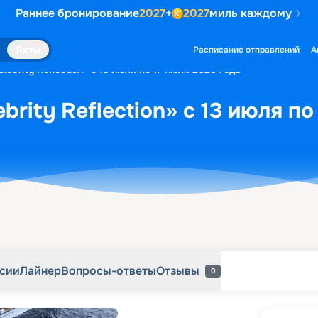
Раннее бронирование
2027
+
2027
миль каждому
рсии
Лайнер
Вопросы-ответы
Отзывы
0
Яхты
Расписание отправлений
А
lebrity Reflection» с 13 июля по 17 июля 2026 года
brity Reflection» с 13 июля по
рсии
Лайнер
Вопросы-ответы
Отзывы
0