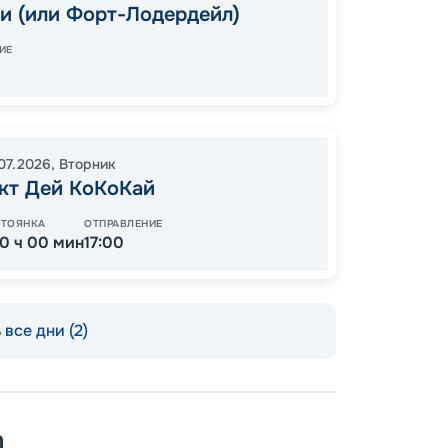
07:00
и (или Форт-Лодердейл)
Завер
ИЕ
84
.07.2026
,
Вторник
от
кт Дей КоКоКай
СТОЯНКА
ОТПРАВЛЕНИЕ
10 ч 00 мин
17:00
все дни (2)
n