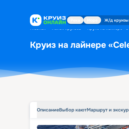
Описание
Выбор кают
Маршрут и экску
Река
Море
Ж/д круизы
Главная
•
Поиск круизов
•
Круиз на лайнере «Ce
Круиз на лайнере «Cele
Описание
Выбор кают
Маршрут и экску