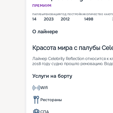
ПРЕМИУМ
ПАЛУБЫ
РЕНОВАЦИЯ
ГОД ПОСТРОЙКИ
КОЛИЧЕСТВО КАЮТ
14
2023
2012
1498
О
лайнере
Красота мира с палубы Celeb
Лайнер Celebrity Reflection относится к к
2018 году судно прошло реновацию. Вод
имеет 15 палуб и способно развить макс
туристов ждет:
Услуги на борту
• уникальные стеклянные лифты, которы
• открытые бассейны с лежаками;
Wifi
• уникальный зеленый газон, на которо
Также всех туристов ожидают личные к
грамотно составленная развлекательная
Рестораны
Солнцестояние во всей кра
СПА