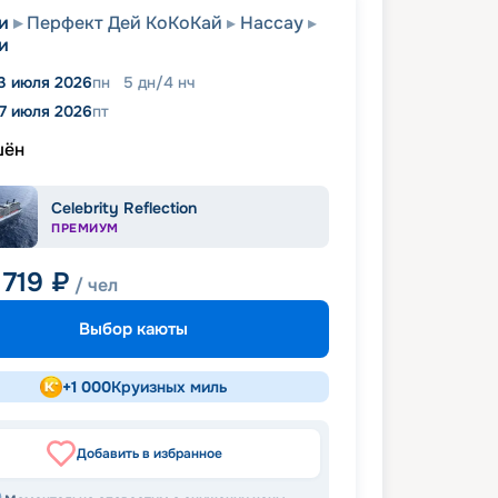
и
Перфект Дей КоКоКай
Нассау
и
3 июля 2026
пн
5
дн
/
4
нч
17 июля 2026
пт
шён
Celebrity Reflection
ПРЕМИУМ
 719
₽
/ чел
Выбор каюты
+
1 000
Круизных миль
Добавить в избранное