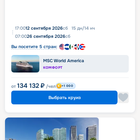
17:00
12 сентября 2026
сб
15
дн
/
14
нч
07:00
26 сентября 2026
сб
Вы посетите 5 стран:
MSC World America
КОМФОРТ
134 132
₽
от
/чел
+1 000
Выбрать круиз