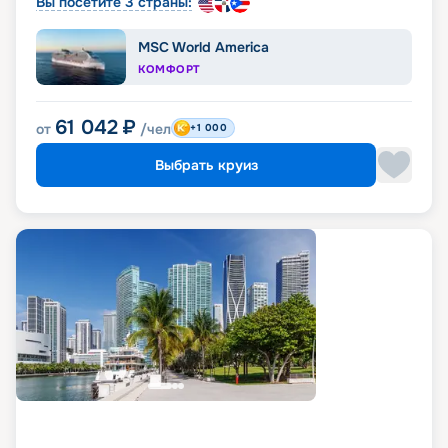
Вы посетите 3 страны:
MSC World America
КОМФОРТ
61 042
₽
от
/чел
+1 000
Выбрать круиз