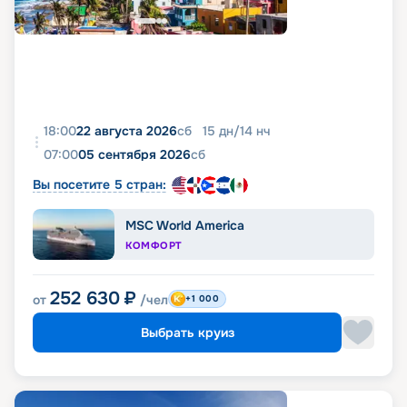
18:00
22 августа 2026
сб
15
дн
/
14
нч
07:00
05 сентября 2026
сб
Вы посетите 5 стран:
MSC World America
КОМФОРТ
252 630
₽
от
/чел
+1 000
Выбрать круиз