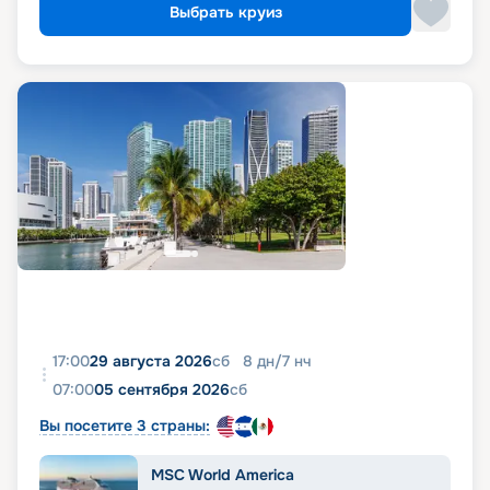
Выбрать круиз
17:00
29 августа 2026
сб
8
дн
/
7
нч
07:00
05 сентября 2026
сб
Вы посетите 3 страны:
MSC World America