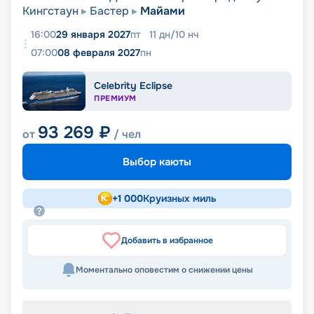
Кингстаун
Бастер
Майами
16:00
29 января 2027
пт
11
дн
/
10
нч
07:00
08 февраля 2027
пн
Celebrity Eclipse
ПРЕМИУМ
93 269
₽
от
/ чел
Выбор каюты
+
1 000
Круизных миль
Добавить в избранное
Моментально оповестим о снижении цены