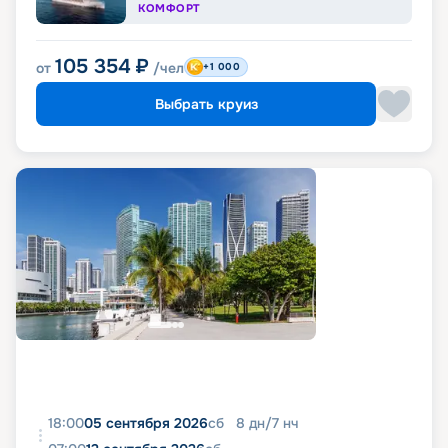
КОМФОРТ
105 354
₽
от
/чел
+1 000
Выбрать круиз
18:00
05 сентября 2026
сб
8
дн
/
7
нч