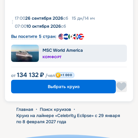
17:00
26 сентября 2026
сб
15
дн
/
14
нч
07:00
10 октября 2026
сб
Вы посетите 5 стран:
MSC World America
КОМФОРТ
134 132
₽
от
/чел
+1 000
Выбрать круиз
Главная
•
Поиск круизов
•
Круиз на лайнере «Celebrity Eclipse» с 29 января
по 8 февраля 2027 года