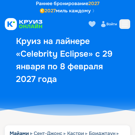
Раннее бронирование
2027
2027
миль каждому
Описание
Выбор кают
Маршрут и экск
Войти
Круиз на лайнере
«Celebrity Eclipse» с 29
января по 8 февраля
2027 года
Майами
Сент-Джонс
Кастри
Бриджтаун